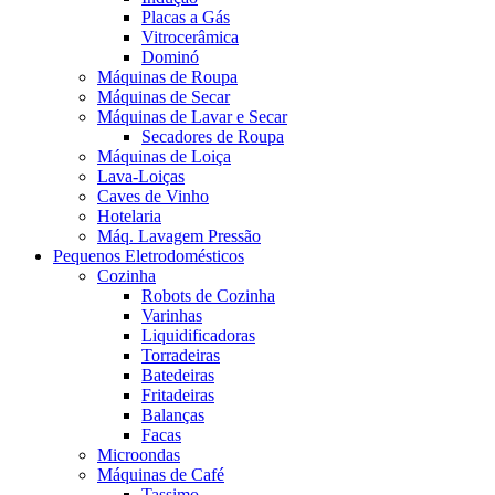
Placas a Gás
Vitrocerâmica
Dominó
Máquinas de Roupa
Máquinas de Secar
Máquinas de Lavar e Secar
Secadores de Roupa
Máquinas de Loiça
Lava-Loiças
Caves de Vinho
Hotelaria
Máq. Lavagem Pressão
Pequenos Eletrodomésticos
Cozinha
Robots de Cozinha
Varinhas
Liquidificadoras
Torradeiras
Batedeiras
Fritadeiras
Balanças
Facas
Microondas
Máquinas de Café
Tassimo