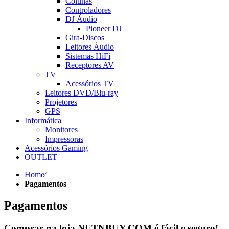
Colunas
Controladores
DJ Áudio
Pioneer DJ
Gira-Discos
Leitores Áudio
Sistemas HiFi
Receptores AV
TV
Acessórios TV
Leitores DVD/Blu-ray
Projetores
GPS
Informática
Monitores
Impressoras
Acessórios Gaming
OUTLET
Home
⁄
Pagamentos
Pagamentos
Comprar na loja NETNBUY.COM é fácil e seguro!