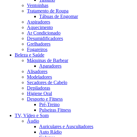
Ventoinhas
Tratamento de Roupa
Tábuas de Engomar
Aspiradores
Aquecimento
Ar Condicionado
Desumidificadores
Grelhadores
Fogareiros
Beleza e Saúde
Máquinas de Barbear
Aparadores
Alisadores
Modeladores
Secadores de Cabelo
Depiladoras
Higiene Oral
Desporto e Fitness
Pré-Treino
Pulseiras Fitness
TV, Vídeo e Som
Áudio
Auriculares e Auscultadores
Auto Rádio