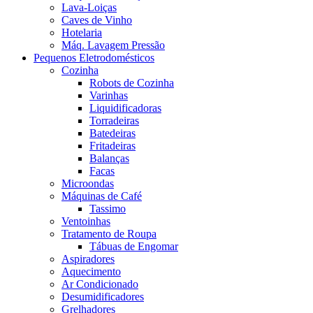
Lava-Loiças
Caves de Vinho
Hotelaria
Máq. Lavagem Pressão
Pequenos Eletrodomésticos
Cozinha
Robots de Cozinha
Varinhas
Liquidificadoras
Torradeiras
Batedeiras
Fritadeiras
Balanças
Facas
Microondas
Máquinas de Café
Tassimo
Ventoinhas
Tratamento de Roupa
Tábuas de Engomar
Aspiradores
Aquecimento
Ar Condicionado
Desumidificadores
Grelhadores