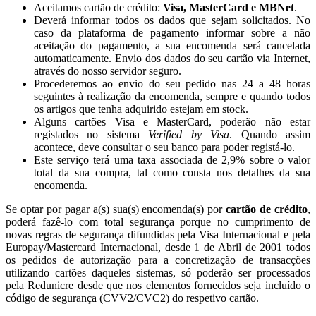
Aceitamos cartão de crédito:
Visa, MasterCard e MBNet
.
Deverá informar todos os dados que sejam solicitados. No
caso da plataforma de pagamento informar sobre a não
aceitação do pagamento, a sua encomenda será cancelada
automaticamente. Envio dos dados do seu cartão via Internet,
através do nosso servidor seguro.
Procederemos ao envio do seu pedido nas 24 a 48 horas
seguintes à realização da encomenda, sempre e quando todos
os artigos que tenha adquirido estejam em stock.
Alguns cartões Visa e MasterCard, poderão não estar
registados no sistema
Verified by Visa
. Quando assim
acontece, deve consultar o seu banco para poder registá-lo.
Este serviço terá uma taxa associada de 2,9% sobre o valor
total da sua compra, tal como consta nos detalhes da sua
encomenda.
Se optar por pagar a(s) sua(s) encomenda(s) por
cartão de crédito
,
poderá fazê-lo com total segurança porque no cumprimento de
novas regras de segurança difundidas pela Visa Internacional e pela
Europay/Mastercard Internacional, desde 1 de Abril de 2001 todos
os pedidos de autorização para a concretização de transacções
utilizando cartões daqueles sistemas, só poderão ser processados
pela Redunicre desde que nos elementos fornecidos seja incluído o
código de segurança (CVV2/CVC2) do respetivo cartão.