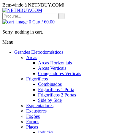
Bem-vindo à NETNBUY.COM!
0
Cart /
€
0.00
Sorry, nothing in cart.
Menu
Grandes Eletrodomésticos
Arcas
Arcas Horizontais
Arcas Verticais
Congeladores Verticais
Frigoríficos
Combinados
Frigoríficos 1 Porta
Frigoríficos 2 Portas
Side by Side
Esquentadores
Exaustores
Fogões
Fornos
Placas
Indução