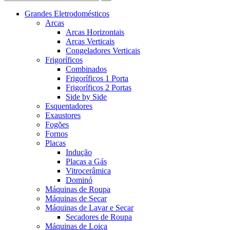
Grandes Eletrodomésticos
Arcas
Arcas Horizontais
Arcas Verticais
Congeladores Verticais
Frigoríficos
Combinados
Frigoríficos 1 Porta
Frigoríficos 2 Portas
Side by Side
Esquentadores
Exaustores
Fogões
Fornos
Placas
Indução
Placas a Gás
Vitrocerâmica
Dominó
Máquinas de Roupa
Máquinas de Secar
Máquinas de Lavar e Secar
Secadores de Roupa
Máquinas de Loiça