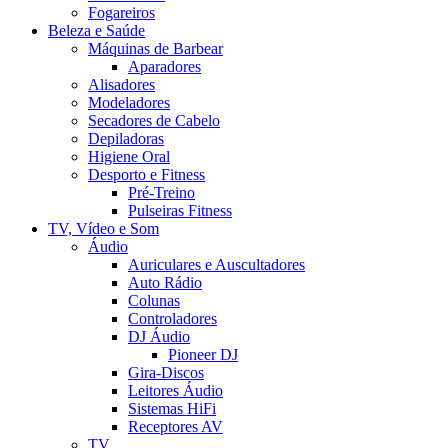
Fogareiros
Beleza e Saúde
Máquinas de Barbear
Aparadores
Alisadores
Modeladores
Secadores de Cabelo
Depiladoras
Higiene Oral
Desporto e Fitness
Pré-Treino
Pulseiras Fitness
TV, Vídeo e Som
Áudio
Auriculares e Auscultadores
Auto Rádio
Colunas
Controladores
DJ Áudio
Pioneer DJ
Gira-Discos
Leitores Áudio
Sistemas HiFi
Receptores AV
TV