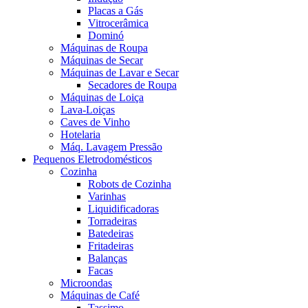
Placas a Gás
Vitrocerâmica
Dominó
Máquinas de Roupa
Máquinas de Secar
Máquinas de Lavar e Secar
Secadores de Roupa
Máquinas de Loiça
Lava-Loiças
Caves de Vinho
Hotelaria
Máq. Lavagem Pressão
Pequenos Eletrodomésticos
Cozinha
Robots de Cozinha
Varinhas
Liquidificadoras
Torradeiras
Batedeiras
Fritadeiras
Balanças
Facas
Microondas
Máquinas de Café
Tassimo