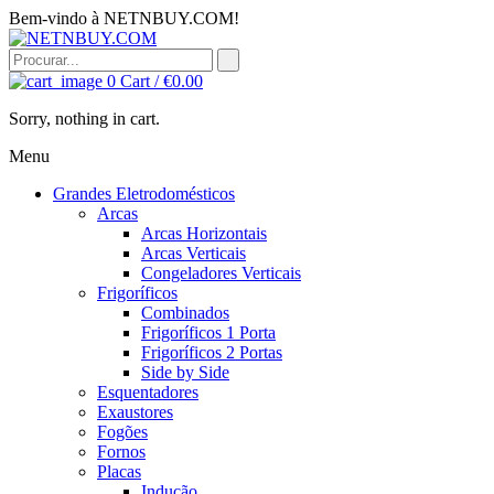
Bem-vindo à NETNBUY.COM!
0
Cart /
€
0.00
Sorry, nothing in cart.
Menu
Grandes Eletrodomésticos
Arcas
Arcas Horizontais
Arcas Verticais
Congeladores Verticais
Frigoríficos
Combinados
Frigoríficos 1 Porta
Frigoríficos 2 Portas
Side by Side
Esquentadores
Exaustores
Fogões
Fornos
Placas
Indução