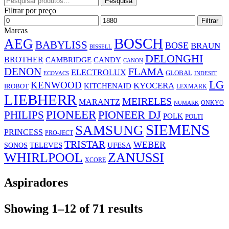
Pesquisa
por:
Filtrar por preço
Preço
Preço
Filtrar
mínimo
máximo
Marcas
BOSCH
AEG
BABYLISS
BOSE
BRAUN
BISSELL
DELONGHI
BROTHER
CAMBRIDGE
CANDY
CANON
DENON
FLAMA
ELECTROLUX
GLOBAL
ECOVACS
INDESIT
LG
KENWOOD
KYOCERA
KITCHENAID
IROBOT
LEXMARK
LIEBHERR
MEIRELES
MARANTZ
ONKYO
NUMARK
PIONEER
PHILIPS
PIONEER DJ
POLK
POLTI
SIEMENS
SAMSUNG
PRINCESS
PRO-JECT
TRISTAR
WEBER
UFESA
SONOS
TELEVES
WHIRLPOOL
ZANUSSI
XCORE
Aspiradores
Showing 1–12 of 71 results