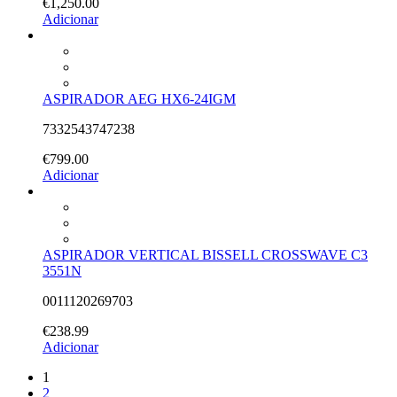
€
1,250.00
Adicionar
ASPIRADOR AEG HX6-24IGM
7332543747238
€
799.00
Adicionar
ASPIRADOR VERTICAL BISSELL CROSSWAVE C3
3551N
0011120269703
€
238.99
Adicionar
1
2