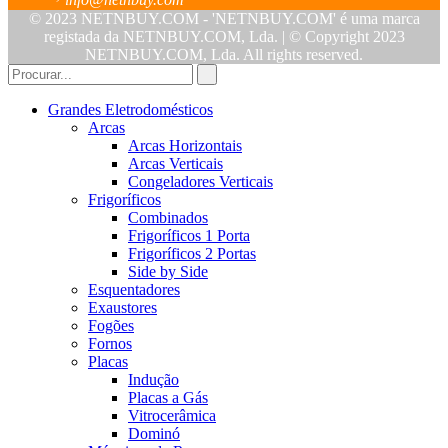
info@netnbuy.com
© 2023 NETNBUY.COM - 'NETNBUY.COM' é uma marca
registada da NETNBUY.COM, Lda. | © Copyright 2023
NETNBUY.COM, Lda. All rights reserved.
Grandes Eletrodomésticos
Arcas
Arcas Horizontais
Arcas Verticais
Congeladores Verticais
Frigoríficos
Combinados
Frigoríficos 1 Porta
Frigoríficos 2 Portas
Side by Side
Esquentadores
Exaustores
Fogões
Fornos
Placas
Indução
Placas a Gás
Vitrocerâmica
Dominó