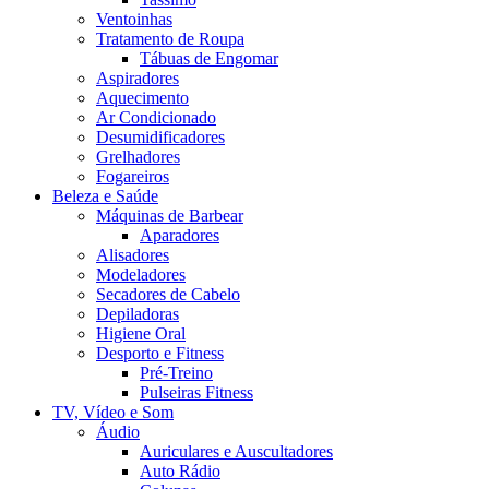
Ventoinhas
Tratamento de Roupa
Tábuas de Engomar
Aspiradores
Aquecimento
Ar Condicionado
Desumidificadores
Grelhadores
Fogareiros
Beleza e Saúde
Máquinas de Barbear
Aparadores
Alisadores
Modeladores
Secadores de Cabelo
Depiladoras
Higiene Oral
Desporto e Fitness
Pré-Treino
Pulseiras Fitness
TV, Vídeo e Som
Áudio
Auriculares e Auscultadores
Auto Rádio