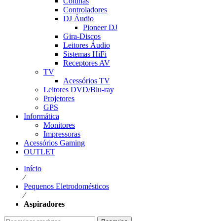
Colunas
Controladores
DJ Áudio
Pioneer DJ
Gira-Discos
Leitores Áudio
Sistemas HiFi
Receptores AV
TV
Acessórios TV
Leitores DVD/Blu-ray
Projetores
GPS
Informática
Monitores
Impressoras
Acessórios Gaming
OUTLET
Início
⁄
Pequenos Eletrodomésticos
⁄
Aspiradores
Pesquisar