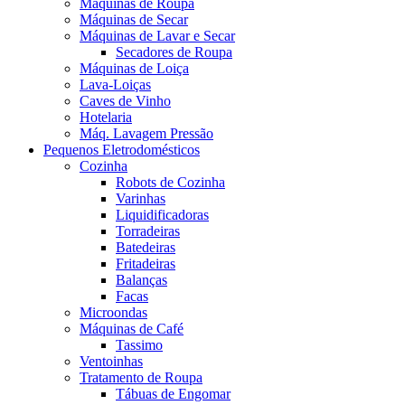
Máquinas de Roupa
Máquinas de Secar
Máquinas de Lavar e Secar
Secadores de Roupa
Máquinas de Loiça
Lava-Loiças
Caves de Vinho
Hotelaria
Máq. Lavagem Pressão
Pequenos Eletrodomésticos
Cozinha
Robots de Cozinha
Varinhas
Liquidificadoras
Torradeiras
Batedeiras
Fritadeiras
Balanças
Facas
Microondas
Máquinas de Café
Tassimo
Ventoinhas
Tratamento de Roupa
Tábuas de Engomar