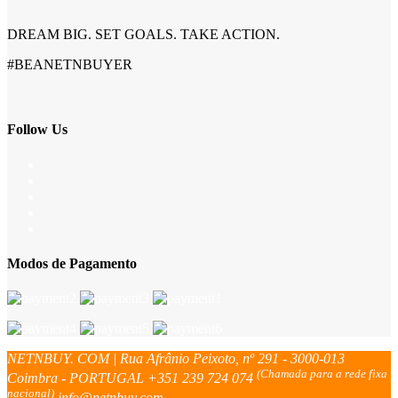
DREAM BIG. SET GOALS. TAKE ACTION.
#BEANETNBUYER
Follow Us
Modos de Pagamento
NETNBUY. COM | Rua Afrânio Peixoto, nº 291 - 3000-013
(Chamada para a rede fixa
Coimbra - PORTUGAL
+351 239 724 074
nacional)