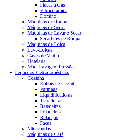
Placas a Gás
Vitrocerâmica
Dominó
Máquinas de Roupa
Máquinas de Secar
Máquinas de Lavar e Secar
Secadores de Roupa
Máquinas de Loiça
Lava-Loiças
Caves de Vinho
Hotelaria
Máq. Lavagem Pressão
Pequenos Eletrodomésticos
Cozinha
Robots de Cozinha
Varinhas
Liquidificadoras
Torradeiras
Batedeiras
Fritadeiras
Balanças
Facas
Microondas
Máquinas de Café
Tassimo