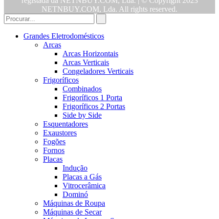
registada da NETNBUY.COM, Lda. | © Copyright 2023
NETNBUY.COM, Lda. All rights reserved.
Grandes Eletrodomésticos
Arcas
Arcas Horizontais
Arcas Verticais
Congeladores Verticais
Frigoríficos
Combinados
Frigoríficos 1 Porta
Frigoríficos 2 Portas
Side by Side
Esquentadores
Exaustores
Fogões
Fornos
Placas
Indução
Placas a Gás
Vitrocerâmica
Dominó
Máquinas de Roupa
Máquinas de Secar