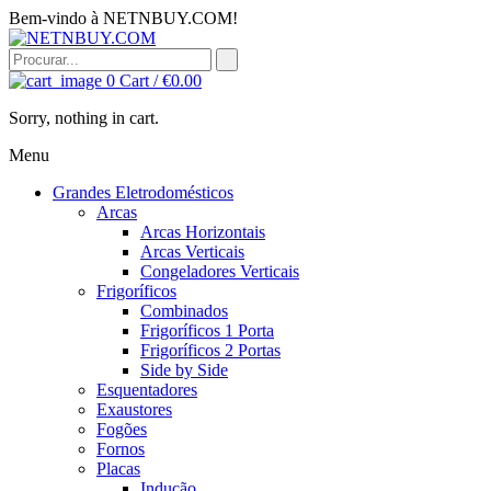
Bem-vindo à NETNBUY.COM!
0
Cart /
€
0.00
Sorry, nothing in cart.
Menu
Grandes Eletrodomésticos
Arcas
Arcas Horizontais
Arcas Verticais
Congeladores Verticais
Frigoríficos
Combinados
Frigoríficos 1 Porta
Frigoríficos 2 Portas
Side by Side
Esquentadores
Exaustores
Fogões
Fornos
Placas
Indução