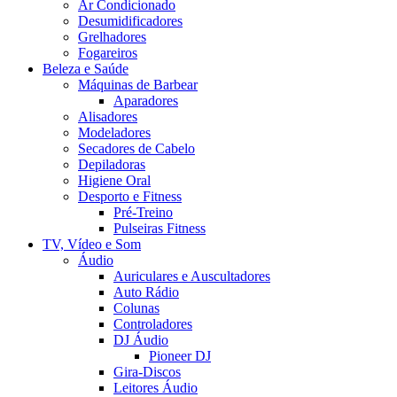
Ar Condicionado
Desumidificadores
Grelhadores
Fogareiros
Beleza e Saúde
Máquinas de Barbear
Aparadores
Alisadores
Modeladores
Secadores de Cabelo
Depiladoras
Higiene Oral
Desporto e Fitness
Pré-Treino
Pulseiras Fitness
TV, Vídeo e Som
Áudio
Auriculares e Auscultadores
Auto Rádio
Colunas
Controladores
DJ Áudio
Pioneer DJ
Gira-Discos
Leitores Áudio