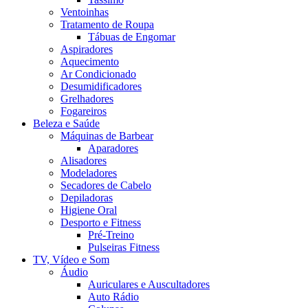
Ventoinhas
Tratamento de Roupa
Tábuas de Engomar
Aspiradores
Aquecimento
Ar Condicionado
Desumidificadores
Grelhadores
Fogareiros
Beleza e Saúde
Máquinas de Barbear
Aparadores
Alisadores
Modeladores
Secadores de Cabelo
Depiladoras
Higiene Oral
Desporto e Fitness
Pré-Treino
Pulseiras Fitness
TV, Vídeo e Som
Áudio
Auriculares e Auscultadores
Auto Rádio