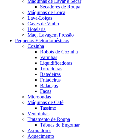
Máquinas de Lavar e Secar
Secadores de Roupa
Máquinas de Loiça
Lava-Loiças
Caves de Vinho
Hotelaria
Máq. Lavagem Pressão
Pequenos Eletrodomésticos
Cozinha
Robots de Cozinha
Varinhas
Liquidificadoras
Torradeiras
Batedeiras
Fritadeiras
Balanças
Facas
Microondas
Máquinas de Café
Tassimo
Ventoinhas
Tratamento de Roupa
Tábuas de Engomar
Aspiradores
Aquecimento