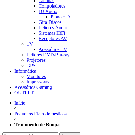
Colunas
Controladores
DJ Áudio
Pioneer DJ
Gira-Discos
Leitores Áudio
Sistemas HiFi
Receptores AV
TV
Acessórios TV
Leitores DVD/Blu-ray
Projetores
GPS
Informática
Monitores
Impressoras
Acessórios Gaming
OUTLET
Início
⁄
Pequenos Eletrodomésticos
⁄
Tratamento de Roupa
Pesquisar