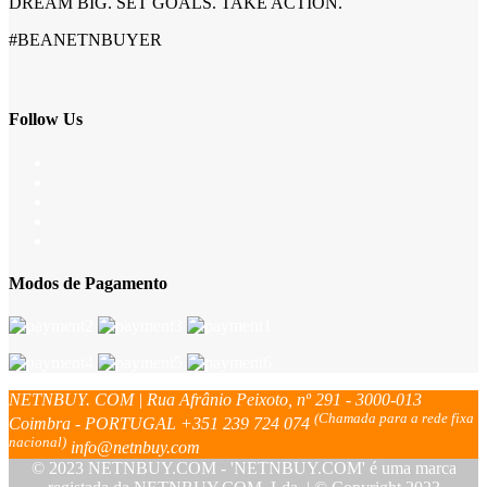
DREAM BIG. SET GOALS. TAKE ACTION.
#BEANETNBUYER
Follow Us
Modos de Pagamento
NETNBUY. COM | Rua Afrânio Peixoto, nº 291 - 3000-013
(Chamada para a rede fixa
Coimbra - PORTUGAL
+351 239 724 074
nacional)
info@netnbuy.com
© 2023 NETNBUY.COM - 'NETNBUY.COM' é uma marca