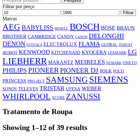
Pesquisa
por:
Filtrar por preço
Preço
Preço
Filtrar
mínimo
máximo
Marcas
BOSCH
AEG
BABYLISS
BOSE
BRAUN
BISSELL
DELONGHI
BROTHER
CAMBRIDGE
CANDY
CANON
DENON
FLAMA
ELECTROLUX
GLOBAL
ECOVACS
INDESIT
LG
KENWOOD
KYOCERA
KITCHENAID
IROBOT
LEXMARK
LIEBHERR
MEIRELES
MARANTZ
ONKYO
NUMARK
PIONEER
PHILIPS
PIONEER DJ
POLK
POLTI
SIEMENS
SAMSUNG
PRINCESS
PRO-JECT
TRISTAR
WEBER
UFESA
SONOS
TELEVES
WHIRLPOOL
ZANUSSI
XCORE
Tratamento de Roupa
Showing 1–12 of 39 results