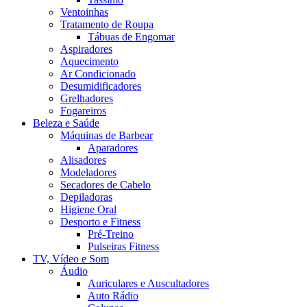
Ventoinhas
Tratamento de Roupa
Tábuas de Engomar
Aspiradores
Aquecimento
Ar Condicionado
Desumidificadores
Grelhadores
Fogareiros
Beleza e Saúde
Máquinas de Barbear
Aparadores
Alisadores
Modeladores
Secadores de Cabelo
Depiladoras
Higiene Oral
Desporto e Fitness
Pré-Treino
Pulseiras Fitness
TV, Vídeo e Som
Áudio
Auriculares e Auscultadores
Auto Rádio