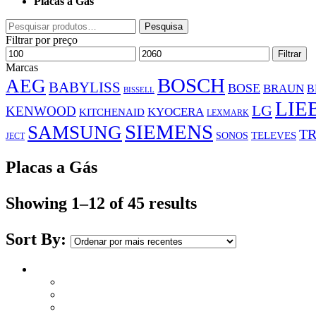
Placas a Gás
Pesquisar
Pesquisa
por:
Filtrar por preço
Preço
Preço
Filtrar
mínimo
máximo
Marcas
BOSCH
AEG
BABYLISS
BOSE
BRAUN
B
BISSELL
LIE
LG
KENWOOD
KYOCERA
KITCHENAID
LEXMARK
SIEMENS
SAMSUNG
TR
SONOS
TELEVES
JECT
Placas a Gás
Showing 1–12 of 45 results
Sort By: