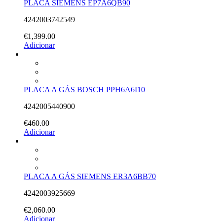
PLACA SIEMENS EP7A6QB90
4242003742549
€
1,399.00
Adicionar
PLACA A GÁS BOSCH PPH6A6I10
4242005440900
€
460.00
Adicionar
PLACA A GÁS SIEMENS ER3A6BB70
4242003925669
€
2,060.00
Adicionar