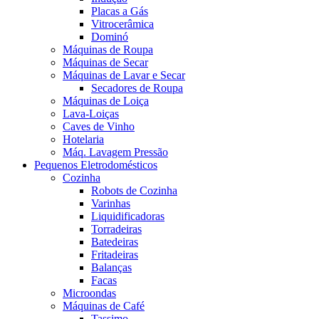
Placas a Gás
Vitrocerâmica
Dominó
Máquinas de Roupa
Máquinas de Secar
Máquinas de Lavar e Secar
Secadores de Roupa
Máquinas de Loiça
Lava-Loiças
Caves de Vinho
Hotelaria
Máq. Lavagem Pressão
Pequenos Eletrodomésticos
Cozinha
Robots de Cozinha
Varinhas
Liquidificadoras
Torradeiras
Batedeiras
Fritadeiras
Balanças
Facas
Microondas
Máquinas de Café
Tassimo