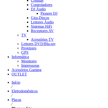
Colunas
Controladores
DJ Áudio
Pioneer DJ
Gira-Discos
Leitores Áudio
Sistemas HiFi
Receptores AV
TV
Acessórios TV
Leitores DVD/Blu-ray
Projetores
GPS
Informática
Monitores
Impressoras
Acessórios Gaming
OUTLET
Início
⁄
Eletrodomésticos
⁄
Placas
⁄