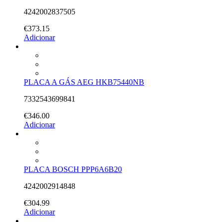
4242002837505
€
373.15
Adicionar
PLACA A GÁS AEG HKB75440NB
7332543699841
€
346.00
Adicionar
PLACA BOSCH PPP6A6B20
4242002914848
€
304.99
Adicionar