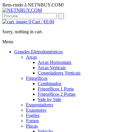
Bem-vindo à NETNBUY.COM!
0
Cart /
€
0.00
Sorry, nothing in cart.
Menu
Grandes Eletrodomésticos
Arcas
Arcas Horizontais
Arcas Verticais
Congeladores Verticais
Frigoríficos
Combinados
Frigoríficos 1 Porta
Frigoríficos 2 Portas
Side by Side
Esquentadores
Exaustores
Fogões
Fornos
Placas
Indução