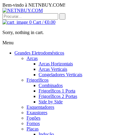
Bem-vindo à NETNBUY.COM!
0
Cart /
€
0.00
Sorry, nothing in cart.
Menu
Grandes Eletrodomésticos
Arcas
Arcas Horizontais
Arcas Verticais
Congeladores Verticais
Frigoríficos
Combinados
Frigoríficos 1 Porta
Frigoríficos 2 Portas
Side by Side
Esquentadores
Exaustores
Fogões
Fornos
Placas
Indução