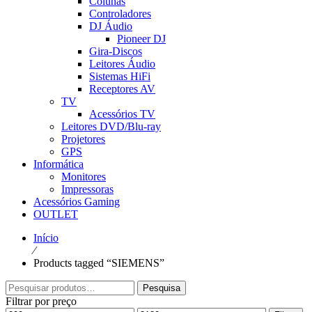
Colunas
Controladores
DJ Áudio
Pioneer DJ
Gira-Discos
Leitores Áudio
Sistemas HiFi
Receptores AV
TV
Acessórios TV
Leitores DVD/Blu-ray
Projetores
GPS
Informática
Monitores
Impressoras
Acessórios Gaming
OUTLET
Início
⁄
Products tagged “SIEMENS”
Pesquisar
Pesquisa
por:
Filtrar por preço