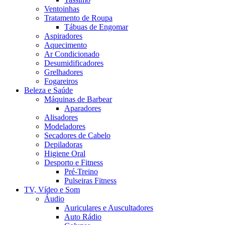
Ventoinhas
Tratamento de Roupa
Tábuas de Engomar
Aspiradores
Aquecimento
Ar Condicionado
Desumidificadores
Grelhadores
Fogareiros
Beleza e Saúde
Máquinas de Barbear
Aparadores
Alisadores
Modeladores
Secadores de Cabelo
Depiladoras
Higiene Oral
Desporto e Fitness
Pré-Treino
Pulseiras Fitness
TV, Vídeo e Som
Áudio
Auriculares e Auscultadores
Auto Rádio