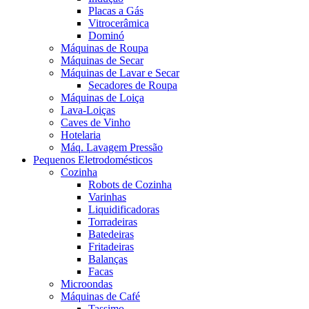
Placas a Gás
Vitrocerâmica
Dominó
Máquinas de Roupa
Máquinas de Secar
Máquinas de Lavar e Secar
Secadores de Roupa
Máquinas de Loiça
Lava-Loiças
Caves de Vinho
Hotelaria
Máq. Lavagem Pressão
Pequenos Eletrodomésticos
Cozinha
Robots de Cozinha
Varinhas
Liquidificadoras
Torradeiras
Batedeiras
Fritadeiras
Balanças
Facas
Microondas
Máquinas de Café
Tassimo