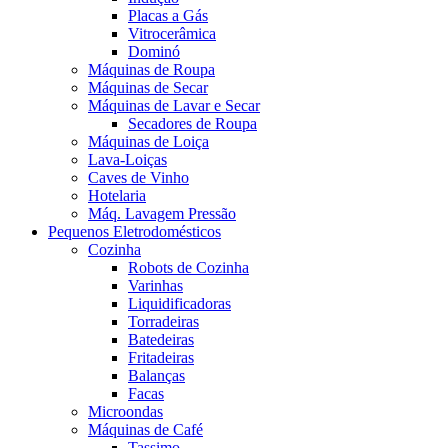
Placas a Gás
Vitrocerâmica
Dominó
Máquinas de Roupa
Máquinas de Secar
Máquinas de Lavar e Secar
Secadores de Roupa
Máquinas de Loiça
Lava-Loiças
Caves de Vinho
Hotelaria
Máq. Lavagem Pressão
Pequenos Eletrodomésticos
Cozinha
Robots de Cozinha
Varinhas
Liquidificadoras
Torradeiras
Batedeiras
Fritadeiras
Balanças
Facas
Microondas
Máquinas de Café
Tassimo