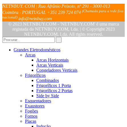
NETNBUY. COM | Rua Afrânio Peixoto, nº 291 - 3000-013
(Chamada para a rede fixa
Coimbra - PORTUGAL
+351 239 724 074
nacional)
info@netnbuy.com
© 2023 NETNBUY.COM - 'NETNBUY.COM' é uma marca
registada da NETNBUY.COM, Lda. | © Copyright 2023
NETNBUY.COM, Lda. All rights reserved.
Grandes Eletrodomésticos
Arcas
Arcas Horizontais
Arcas Verticais
Congeladores Verticais
Frigoríficos
Combinados
Frigoríficos 1 Porta
Frigoríficos 2 Portas
Side by Side
Esquentadores
Exaustores
Fogões
Fornos
Placas
Indução