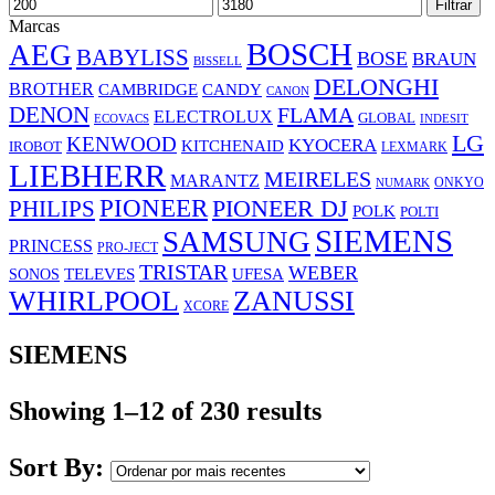
Preço
Preço
Filtrar
mínimo
máximo
Marcas
BOSCH
AEG
BABYLISS
BOSE
BRAUN
BISSELL
DELONGHI
BROTHER
CAMBRIDGE
CANDY
CANON
DENON
FLAMA
ELECTROLUX
GLOBAL
ECOVACS
INDESIT
LG
KENWOOD
KYOCERA
KITCHENAID
IROBOT
LEXMARK
LIEBHERR
MEIRELES
MARANTZ
ONKYO
NUMARK
PIONEER
PHILIPS
PIONEER DJ
POLK
POLTI
SIEMENS
SAMSUNG
PRINCESS
PRO-JECT
TRISTAR
WEBER
UFESA
SONOS
TELEVES
WHIRLPOOL
ZANUSSI
XCORE
SIEMENS
Showing 1–12 of 230 results
Sort By: