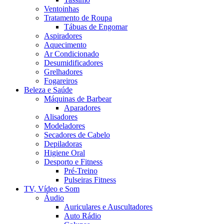
Ventoinhas
Tratamento de Roupa
Tábuas de Engomar
Aspiradores
Aquecimento
Ar Condicionado
Desumidificadores
Grelhadores
Fogareiros
Beleza e Saúde
Máquinas de Barbear
Aparadores
Alisadores
Modeladores
Secadores de Cabelo
Depiladoras
Higiene Oral
Desporto e Fitness
Pré-Treino
Pulseiras Fitness
TV, Vídeo e Som
Áudio
Auriculares e Auscultadores
Auto Rádio