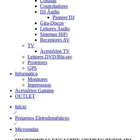
Colunas
Controladores
DJ Áudio
Pioneer DJ
Gira-Discos
Leitores Áudio
Sistemas HiFi
Receptores AV
TV
Acessórios TV
Leitores DVD/Blu-ray
Projetores
GPS
Informática
Monitores
Impressoras
Acessórios Gaming
OUTLET
Início
⁄
Pequenos Eletrodomésticos
⁄
Microondas
⁄