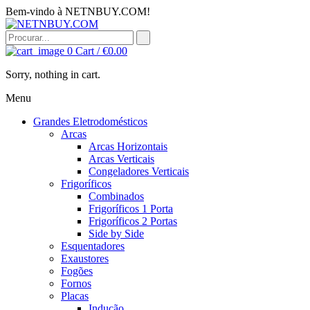
Bem-vindo à NETNBUY.COM!
0
Cart /
€
0.00
Sorry, nothing in cart.
Menu
Grandes Eletrodomésticos
Arcas
Arcas Horizontais
Arcas Verticais
Congeladores Verticais
Frigoríficos
Combinados
Frigoríficos 1 Porta
Frigoríficos 2 Portas
Side by Side
Esquentadores
Exaustores
Fogões
Fornos
Placas
Indução