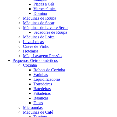
Placas a Gás
Vitrocerâmica
Dominó
Máquinas de Roupa
Máquinas de Secar
Máquinas de Lavar e Secar
Secadores de Roupa
Máquinas de Loiça
Lava-Loiças
Caves de Vinho
Hotelaria
Máq. Lavagem Pressão
Pequenos Eletrodomésticos
Cozinha
Robots de Cozinha
Varinhas
Liquidificadoras
Torradeiras
Batedeiras
Fritadeiras
Balanças
Facas
Microondas
Máquinas de Café
Tassimo