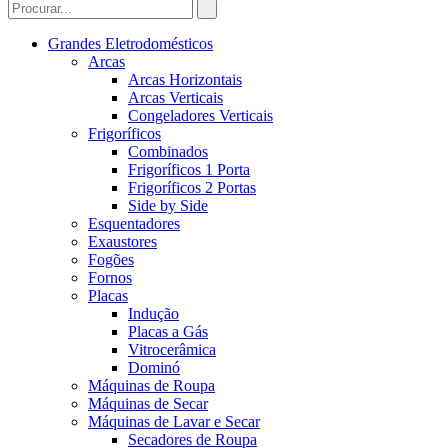
Grandes Eletrodomésticos
Arcas
Arcas Horizontais
Arcas Verticais
Congeladores Verticais
Frigoríficos
Combinados
Frigoríficos 1 Porta
Frigoríficos 2 Portas
Side by Side
Esquentadores
Exaustores
Fogões
Fornos
Placas
Indução
Placas a Gás
Vitrocerâmica
Dominó
Máquinas de Roupa
Máquinas de Secar
Máquinas de Lavar e Secar
Secadores de Roupa