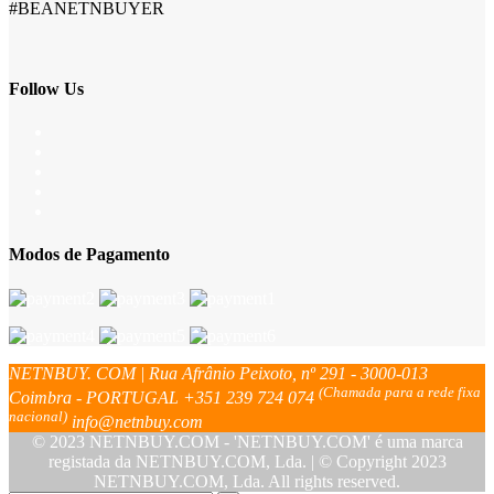
#BEANETNBUYER
Follow Us
Modos de Pagamento
NETNBUY. COM | Rua Afrânio Peixoto, nº 291 - 3000-013
(Chamada para a rede fixa
Coimbra - PORTUGAL
+351 239 724 074
nacional)
info@netnbuy.com
© 2023 NETNBUY.COM - 'NETNBUY.COM' é uma marca
registada da NETNBUY.COM, Lda. | © Copyright 2023
NETNBUY.COM, Lda. All rights reserved.