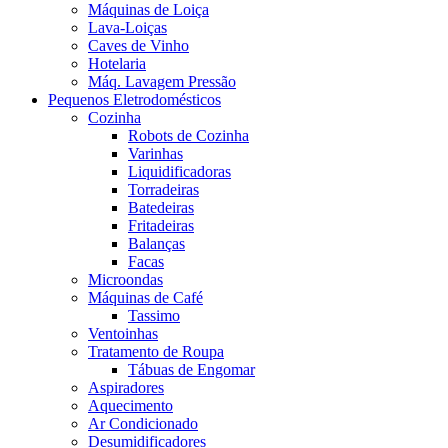
Máquinas de Loiça
Lava-Loiças
Caves de Vinho
Hotelaria
Máq. Lavagem Pressão
Pequenos Eletrodomésticos
Cozinha
Robots de Cozinha
Varinhas
Liquidificadoras
Torradeiras
Batedeiras
Fritadeiras
Balanças
Facas
Microondas
Máquinas de Café
Tassimo
Ventoinhas
Tratamento de Roupa
Tábuas de Engomar
Aspiradores
Aquecimento
Ar Condicionado
Desumidificadores