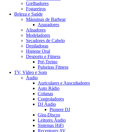
Grelhadores
Fogareiros
Beleza e Saúde
Máquinas de Barbear
Aparadores
Alisadores
Modeladores
Secadores de Cabelo
Depiladoras
Higiene Oral
Desporto e Fitness
Pré-Treino
Pulseiras Fitness
TV, Vídeo e Som
Áudio
Auriculares e Auscultadores
Auto Rádio
Colunas
Controladores
DJ Áudio
Pioneer DJ
Gira-Discos
Leitores Áudio
Sistemas HiFi
Receptores AV