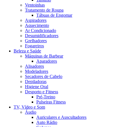
Ventoinhas
Tratamento de Roupa
Tábuas de Engomar
Aspiradores
Aquecimento
Ar Condicionado
Desumidificadores
Grelhadores
Fogareiros
Beleza e Saúde
Máquinas de Barbear
Aparadores
Alisadores
Modeladores
Secadores de Cabelo
Depiladoras
Higiene Oral
Desporto e Fitness
Pré-Treino
Pulseiras Fitness
TV, Vídeo e Som
Áudio
Auriculares e Auscultadores
Auto Rádio