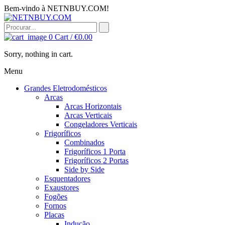
Bem-vindo à NETNBUY.COM!
0
Cart /
€
0.00
Sorry, nothing in cart.
Menu
Grandes Eletrodomésticos
Arcas
Arcas Horizontais
Arcas Verticais
Congeladores Verticais
Frigoríficos
Combinados
Frigoríficos 1 Porta
Frigoríficos 2 Portas
Side by Side
Esquentadores
Exaustores
Fogões
Fornos
Placas
Indução