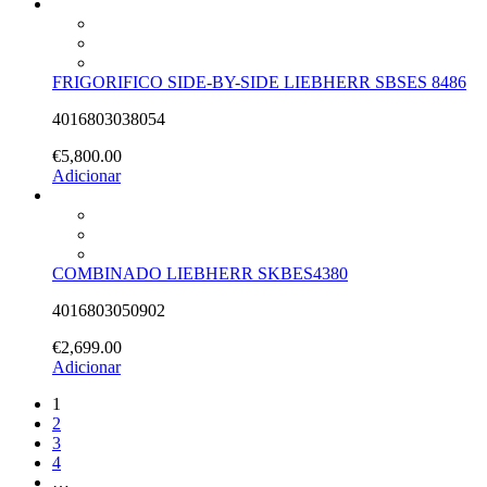
FRIGORIFICO SIDE-BY-SIDE LIEBHERR SBSES 8486
4016803038054
€
5,800.00
Adicionar
COMBINADO LIEBHERR SKBES4380
4016803050902
€
2,699.00
Adicionar
1
2
3
4
…