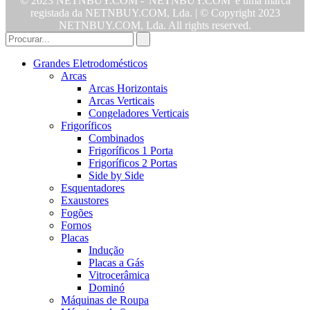
© 2023 NETNBUY.COM - 'NETNBUY.COM' é uma marca
registada da NETNBUY.COM, Lda. | © Copyright 2023
NETNBUY.COM, Lda. All rights reserved.
Grandes Eletrodomésticos
Arcas
Arcas Horizontais
Arcas Verticais
Congeladores Verticais
Frigoríficos
Combinados
Frigoríficos 1 Porta
Frigoríficos 2 Portas
Side by Side
Esquentadores
Exaustores
Fogões
Fornos
Placas
Indução
Placas a Gás
Vitrocerâmica
Dominó
Máquinas de Roupa