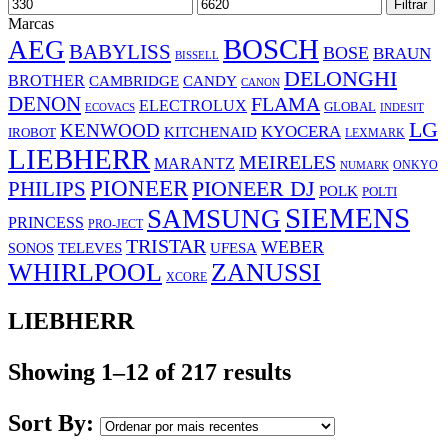
Preço
Preço
Filtrar
mínimo
máximo
Marcas
BOSCH
AEG
BABYLISS
BOSE
BRAUN
BISSELL
DELONGHI
BROTHER
CAMBRIDGE
CANDY
CANON
DENON
FLAMA
ELECTROLUX
GLOBAL
ECOVACS
INDESIT
LG
KENWOOD
KYOCERA
KITCHENAID
IROBOT
LEXMARK
LIEBHERR
MEIRELES
MARANTZ
ONKYO
NUMARK
PIONEER
PHILIPS
PIONEER DJ
POLK
POLTI
SIEMENS
SAMSUNG
PRINCESS
PRO-JECT
TRISTAR
WEBER
UFESA
SONOS
TELEVES
WHIRLPOOL
ZANUSSI
XCORE
LIEBHERR
Showing 1–12 of 217 results
Sort By: