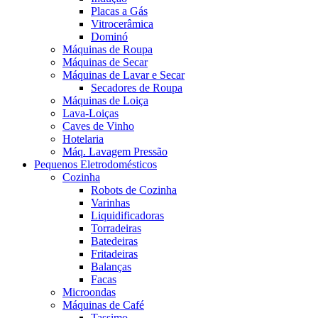
Placas a Gás
Vitrocerâmica
Dominó
Máquinas de Roupa
Máquinas de Secar
Máquinas de Lavar e Secar
Secadores de Roupa
Máquinas de Loiça
Lava-Loiças
Caves de Vinho
Hotelaria
Máq. Lavagem Pressão
Pequenos Eletrodomésticos
Cozinha
Robots de Cozinha
Varinhas
Liquidificadoras
Torradeiras
Batedeiras
Fritadeiras
Balanças
Facas
Microondas
Máquinas de Café
Tassimo