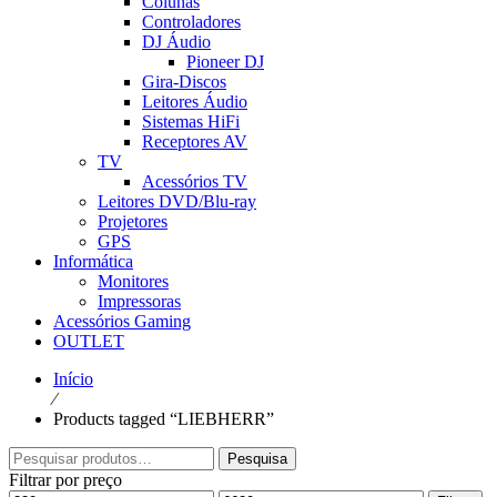
Colunas
Controladores
DJ Áudio
Pioneer DJ
Gira-Discos
Leitores Áudio
Sistemas HiFi
Receptores AV
TV
Acessórios TV
Leitores DVD/Blu-ray
Projetores
GPS
Informática
Monitores
Impressoras
Acessórios Gaming
OUTLET
Início
⁄
Products tagged “LIEBHERR”
Pesquisar
Pesquisa
por:
Filtrar por preço