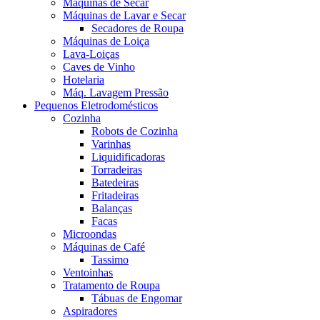
Máquinas de Secar
Máquinas de Lavar e Secar
Secadores de Roupa
Máquinas de Loiça
Lava-Loiças
Caves de Vinho
Hotelaria
Máq. Lavagem Pressão
Pequenos Eletrodomésticos
Cozinha
Robots de Cozinha
Varinhas
Liquidificadoras
Torradeiras
Batedeiras
Fritadeiras
Balanças
Facas
Microondas
Máquinas de Café
Tassimo
Ventoinhas
Tratamento de Roupa
Tábuas de Engomar
Aspiradores