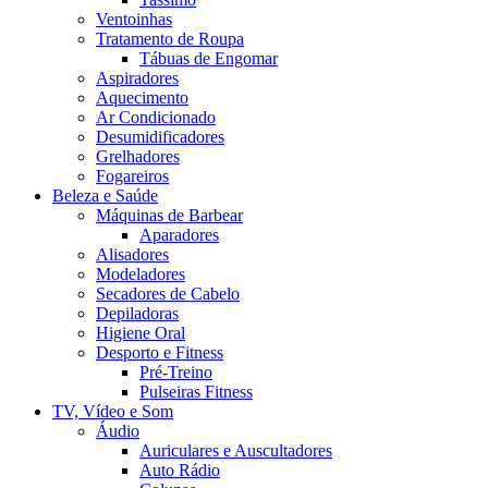
Ventoinhas
Tratamento de Roupa
Tábuas de Engomar
Aspiradores
Aquecimento
Ar Condicionado
Desumidificadores
Grelhadores
Fogareiros
Beleza e Saúde
Máquinas de Barbear
Aparadores
Alisadores
Modeladores
Secadores de Cabelo
Depiladoras
Higiene Oral
Desporto e Fitness
Pré-Treino
Pulseiras Fitness
TV, Vídeo e Som
Áudio
Auriculares e Auscultadores
Auto Rádio