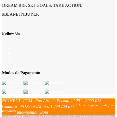
DREAM BIG. SET GOALS. TAKE ACTION.
#BEANETNBUYER
Follow Us
Modos de Pagamento
NETNBUY. COM | Rua Afrânio Peixoto, nº 291 - 3000-013
(Chamada para a rede fixa
Coimbra - PORTUGAL
+351 239 724 074
nacional)
info@netnbuy.com