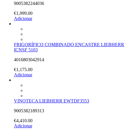
9005382244036
€
1,999.00
Adicionar
FRIGORÍFICO COMBINADO ENCASTRE LIEBHERR
ICNSF 5103
4016803042914
€
1,175.00
Adicionar
VINOTECA LIEBHERR EWTDF3553
9005382189313
€
4,410.00
Adicionar