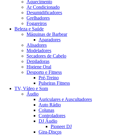
Aquecimento
Ar Condicionado
Desumidificadores
Grelhadores
Fogareiros
Beleza e Saúde
Máquinas de Barbear
Aparadores
Alisadores
Modeladores
Secadores de Cabelo
Depiladoras
Higiene Oral
Desporto e Fitness
Pré-Treino
Pulseiras Fitness
TV, Vídeo e Som
Áudio
Auriculares e Auscultadores
Auto Rádio
Colunas
Controladores
DJ Áudio
Pioneer DJ
Gira-Discos