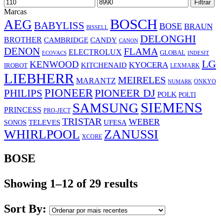
Preço
Preço
Filtrar
mínimo
máximo
Marcas
BOSCH
AEG
BABYLISS
BOSE
BRAUN
BISSELL
DELONGHI
BROTHER
CAMBRIDGE
CANDY
CANON
DENON
FLAMA
ELECTROLUX
GLOBAL
ECOVACS
INDESIT
LG
KENWOOD
KYOCERA
KITCHENAID
IROBOT
LEXMARK
LIEBHERR
MEIRELES
MARANTZ
ONKYO
NUMARK
PIONEER
PHILIPS
PIONEER DJ
POLK
POLTI
SIEMENS
SAMSUNG
PRINCESS
PRO-JECT
TRISTAR
WEBER
UFESA
SONOS
TELEVES
WHIRLPOOL
ZANUSSI
XCORE
BOSE
Showing 1–12 of 29 results
Sort By: