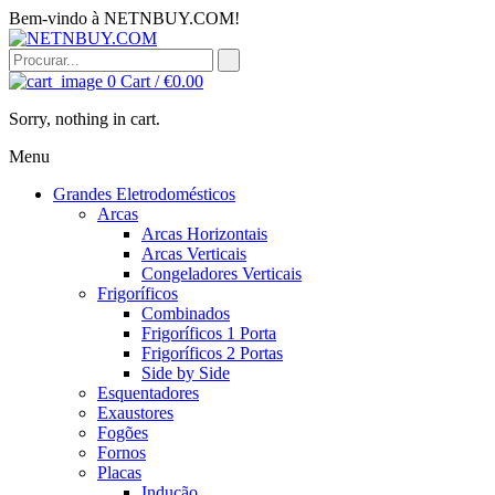
Bem-vindo à NETNBUY.COM!
0
Cart /
€
0.00
Sorry, nothing in cart.
Menu
Grandes Eletrodomésticos
Arcas
Arcas Horizontais
Arcas Verticais
Congeladores Verticais
Frigoríficos
Combinados
Frigoríficos 1 Porta
Frigoríficos 2 Portas
Side by Side
Esquentadores
Exaustores
Fogões
Fornos
Placas
Indução