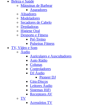
Beleza e Saúde
Máquinas de Barbear
Aparadores
Alisadores
Modeladores
Secadores de Cabelo
Depiladoras
Higiene Oral
Desporto e Fitness
Pré-Treino
Pulseiras Fitness
TV, Vídeo e Som
Áudio
Auriculares e Auscultadores
Auto Rádio
Colunas
Controladores
DJ Áudio
Pioneer DJ
Gira-Discos
Leitores Áudio
Sistemas HiFi
Receptores AV
TV
Acessórios TV