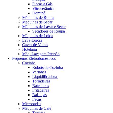
Placas a Gás
Vitrocerâmica
Dominó
Máquinas de Roupa
Máquinas de Secar
Máquinas de Lavar e Secar
Secadores de Roupa
Máquinas de Loiça
Lava-Loiças
Caves de Vinho
Hotelaria
Máq. Lavagem Pressão
Pequenos Eletrodomésticos
Cozinha
Robots de Cozinha
Varinhas
Liquidificadoras
Torradeiras
Batedeiras
Fritadeiras
Balanças
Facas
Microondas
Máquinas de Café
Tassimo