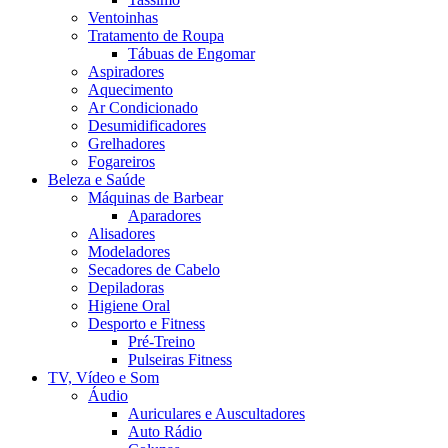
Ventoinhas
Tratamento de Roupa
Tábuas de Engomar
Aspiradores
Aquecimento
Ar Condicionado
Desumidificadores
Grelhadores
Fogareiros
Beleza e Saúde
Máquinas de Barbear
Aparadores
Alisadores
Modeladores
Secadores de Cabelo
Depiladoras
Higiene Oral
Desporto e Fitness
Pré-Treino
Pulseiras Fitness
TV, Vídeo e Som
Áudio
Auriculares e Auscultadores
Auto Rádio