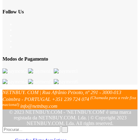
Follow Us
Modos de Pagamento
NETNBUY. COM | Rua Afrânio Peixoto, nº 291 - 3000-013
(Chamada para a rede fixa
Coimbra - PORTUGAL
+351 239 724 074
nacional)
info@netnbuy.com
© 2023 NETNBUY.COM - 'NETNBUY.COM' é uma marca
registada da NETNBUY.COM, Lda. | © Copyright 2023
NETNBUY.COM, Lda. All rights reserved.