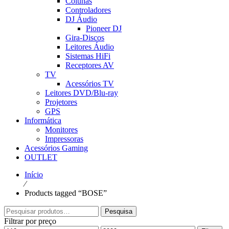
Colunas
Controladores
DJ Áudio
Pioneer DJ
Gira-Discos
Leitores Áudio
Sistemas HiFi
Receptores AV
TV
Acessórios TV
Leitores DVD/Blu-ray
Projetores
GPS
Informática
Monitores
Impressoras
Acessórios Gaming
OUTLET
Início
⁄
Products tagged “BOSE”
Pesquisar
Pesquisa
por:
Filtrar por preço