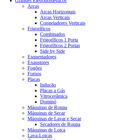
Grandes Eletrodomésticos
Arcas
Arcas Horizontais
Arcas Verticais
Congeladores Verticais
Frigoríficos
Combinados
Frigoríficos 1 Porta
Frigoríficos 2 Portas
Side by Side
Esquentadores
Exaustores
Fogões
Fornos
Placas
Indução
Placas a Gás
Vitrocerâmica
Dominó
Máquinas de Roupa
Máquinas de Secar
Máquinas de Lavar e Secar
Secadores de Roupa
Máquinas de Loiça
Lava-Loiças