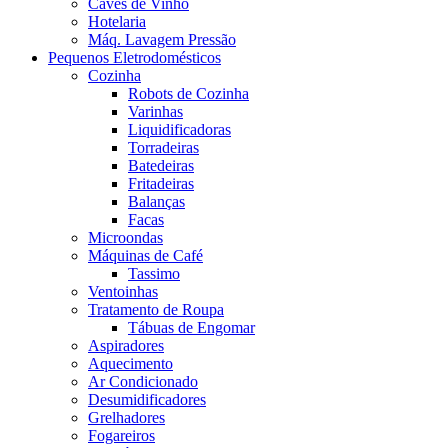
Caves de Vinho
Hotelaria
Máq. Lavagem Pressão
Pequenos Eletrodomésticos
Cozinha
Robots de Cozinha
Varinhas
Liquidificadoras
Torradeiras
Batedeiras
Fritadeiras
Balanças
Facas
Microondas
Máquinas de Café
Tassimo
Ventoinhas
Tratamento de Roupa
Tábuas de Engomar
Aspiradores
Aquecimento
Ar Condicionado
Desumidificadores
Grelhadores
Fogareiros