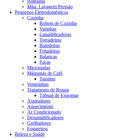
Hotelaria
Máq. Lavagem Pressão
Pequenos Eletrodomésticos
Cozinha
Robots de Cozinha
Varinhas
Liquidificadoras
Torradeiras
Batedeiras
Fritadeiras
Balanças
Facas
Microondas
Máquinas de Café
Tassimo
Ventoinhas
Tratamento de Roupa
Tábuas de Engomar
Aspiradores
Aquecimento
Ar Condicionado
Desumidificadores
Grelhadores
Fogareiros
Beleza e Saúde