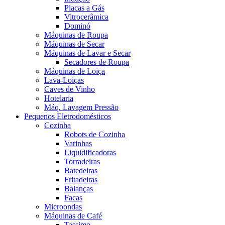
Placas a Gás
Vitrocerâmica
Dominó
Máquinas de Roupa
Máquinas de Secar
Máquinas de Lavar e Secar
Secadores de Roupa
Máquinas de Loiça
Lava-Loiças
Caves de Vinho
Hotelaria
Máq. Lavagem Pressão
Pequenos Eletrodomésticos
Cozinha
Robots de Cozinha
Varinhas
Liquidificadoras
Torradeiras
Batedeiras
Fritadeiras
Balanças
Facas
Microondas
Máquinas de Café
Tassimo