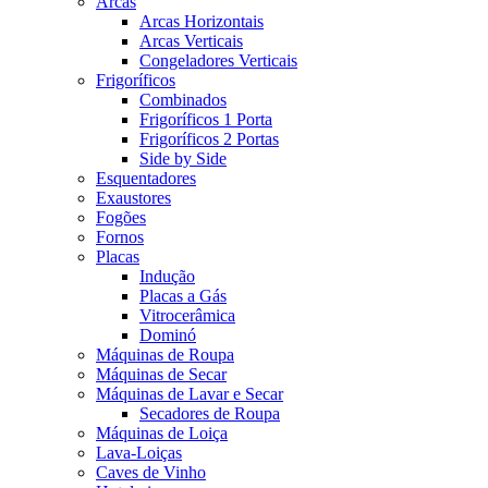
Arcas
Arcas Horizontais
Arcas Verticais
Congeladores Verticais
Frigoríficos
Combinados
Frigoríficos 1 Porta
Frigoríficos 2 Portas
Side by Side
Esquentadores
Exaustores
Fogões
Fornos
Placas
Indução
Placas a Gás
Vitrocerâmica
Dominó
Máquinas de Roupa
Máquinas de Secar
Máquinas de Lavar e Secar
Secadores de Roupa
Máquinas de Loiça
Lava-Loiças
Caves de Vinho