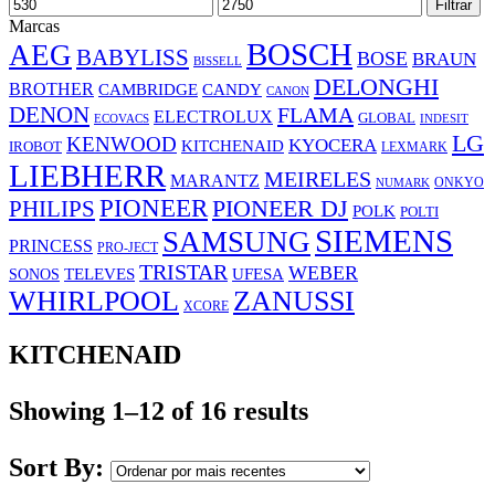
Preço
Preço
Filtrar
mínimo
máximo
Marcas
BOSCH
AEG
BABYLISS
BOSE
BRAUN
BISSELL
DELONGHI
BROTHER
CAMBRIDGE
CANDY
CANON
DENON
FLAMA
ELECTROLUX
GLOBAL
ECOVACS
INDESIT
LG
KENWOOD
KYOCERA
KITCHENAID
IROBOT
LEXMARK
LIEBHERR
MEIRELES
MARANTZ
ONKYO
NUMARK
PIONEER
PHILIPS
PIONEER DJ
POLK
POLTI
SIEMENS
SAMSUNG
PRINCESS
PRO-JECT
TRISTAR
WEBER
UFESA
SONOS
TELEVES
WHIRLPOOL
ZANUSSI
XCORE
KITCHENAID
Showing 1–12 of 16 results
Sort By: