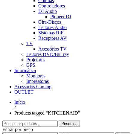
Colunas
Controladores
DJ Áudio
Pioneer DJ
Gira-Discos
Leitores Áudio
Sistemas HiFi
Receptores AV
TV
Acessórios TV
Leitores DVD/Blu-ray
Projetores
GPS
Informática
Monitores
Impressoras
Acessórios Gaming
OUTLET
Início
⁄
Products tagged “KITCHENAID”
Pesquisar
Pesquisa
por:
Filtrar por preço