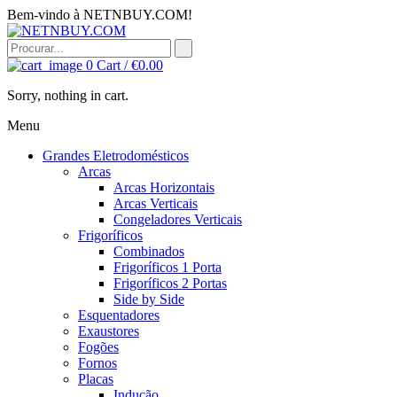
Bem-vindo à NETNBUY.COM!
0
Cart /
€
0.00
Sorry, nothing in cart.
Menu
Grandes Eletrodomésticos
Arcas
Arcas Horizontais
Arcas Verticais
Congeladores Verticais
Frigoríficos
Combinados
Frigoríficos 1 Porta
Frigoríficos 2 Portas
Side by Side
Esquentadores
Exaustores
Fogões
Fornos
Placas
Indução