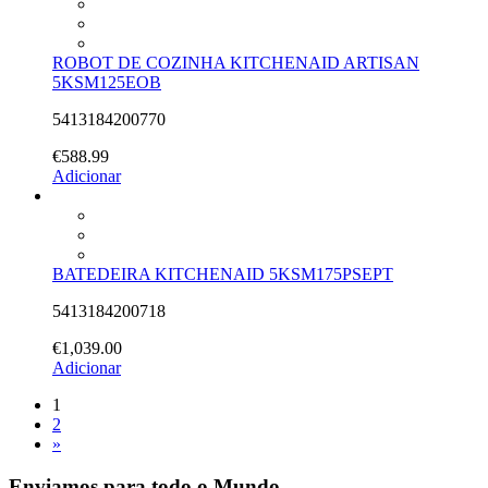
ROBOT DE COZINHA KITCHENAID ARTISAN
5KSM125EOB
5413184200770
€
588.99
Adicionar
BATEDEIRA KITCHENAID 5KSM175PSEPT
5413184200718
€
1,039.00
Adicionar
1
2
»
Enviamos para todo o Mundo.