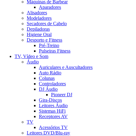
Máquinas de Barbear
Aparadores
Alisadores
Modeladores
Secadores de Cabelo
Depiladoras
Higiene Oral
Desporto e Fitness
Pré-Treino
Pulseiras Fitness
TV, Vídeo e Som
Áudio
Auriculares e Auscultadores
Auto Rádio
Colunas
Controladores
DJ Áudio
Pioneer DJ
Gira-Discos
Leitores Áudio
Sistemas HiFi
Receptores AV
TV
Acessórios TV
Leitores DVD/Blu-ray