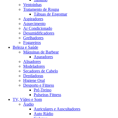
Ventoinhas
Tratamento de Roupa
Tábuas de Engomar
Aspiradores
Aquecimento
Ar Condicionado
Desumidificadores
Grelhadores
Fogareiros
Beleza e Saúde
Máquinas de Barbear
Aparadores
Alisadores
Modeladores
Secadores de Cabelo
Depiladoras
Higiene Oral
Desporto e Fitness
Pré-Treino
Pulseiras Fitness
TV, Vídeo e Som
Áudio
Auriculares e Auscultadores
Auto Rádio