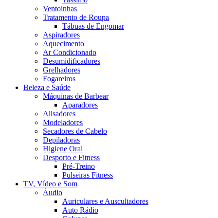
Ventoinhas
Tratamento de Roupa
Tábuas de Engomar
Aspiradores
Aquecimento
Ar Condicionado
Desumidificadores
Grelhadores
Fogareiros
Beleza e Saúde
Máquinas de Barbear
Aparadores
Alisadores
Modeladores
Secadores de Cabelo
Depiladoras
Higiene Oral
Desporto e Fitness
Pré-Treino
Pulseiras Fitness
TV, Vídeo e Som
Áudio
Auriculares e Auscultadores
Auto Rádio