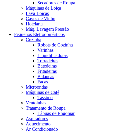
Secadores de Roupa
Máquinas de Loiça
Lava-Loiças
Caves de Vinho
Hotelaria
Máq. Lavagem Pressão
Pequenos Eletrodomésticos
Cozinha
Robots de Cozinha
Varinhas
Liquidificadoras
Torradeiras
Batedeiras
Fritadeiras
Balanças
Facas
Microondas
Máquinas de Café
Tassimo
Ventoinhas
Tratamento de Roupa
Tábuas de Engomar
Aspiradores
Aquecimento
Ar Condicionado