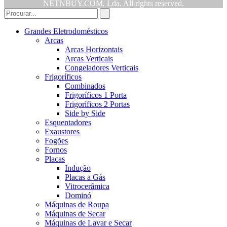
NETNBUY.COM, Lda. All rights reserved.
Grandes Eletrodomésticos
Arcas
Arcas Horizontais
Arcas Verticais
Congeladores Verticais
Frigoríficos
Combinados
Frigoríficos 1 Porta
Frigoríficos 2 Portas
Side by Side
Esquentadores
Exaustores
Fogões
Fornos
Placas
Indução
Placas a Gás
Vitrocerâmica
Dominó
Máquinas de Roupa
Máquinas de Secar
Máquinas de Lavar e Secar