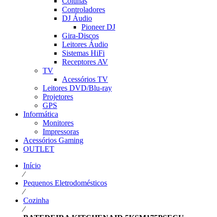
Colunas
Controladores
DJ Áudio
Pioneer DJ
Gira-Discos
Leitores Áudio
Sistemas HiFi
Receptores AV
TV
Acessórios TV
Leitores DVD/Blu-ray
Projetores
GPS
Informática
Monitores
Impressoras
Acessórios Gaming
OUTLET
Início
⁄
Pequenos Eletrodomésticos
⁄
Cozinha
⁄