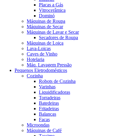
Placas a Gás
Vitrocerâmica
Dominó
Máquinas de Roupa
Máquinas de Secar
Máquinas de Lavar e Secar
Secadores de Roupa
Máquinas de Loiça
Lava-Loiças
Caves de Vinho
Hotelaria
Máq. Lavagem Pressão
Pequenos Eletrodomésticos
Cozinha
Robots de Cozinha
Varinhas
Liquidificadoras
Torradeiras
Batedeiras
Fritadeiras
Balanças
Facas
Microondas
Máquinas de Café
Tassimo