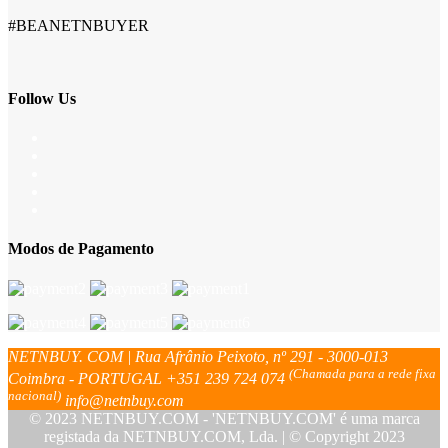
#BEANETNBUYER
Follow Us
Modos de Pagamento
NETNBUY. COM | Rua Afrânio Peixoto, nº 291 - 3000-013
(Chamada para a rede fixa
Coimbra - PORTUGAL
+351 239 724 074
nacional)
info@netnbuy.com
© 2023 NETNBUY.COM - 'NETNBUY.COM' é uma marca
registada da NETNBUY.COM, Lda. | © Copyright 2023