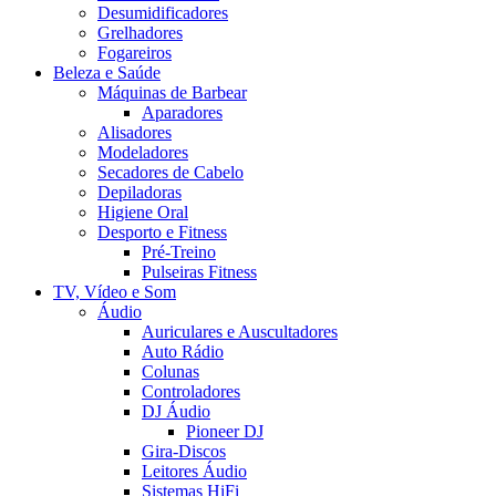
Desumidificadores
Grelhadores
Fogareiros
Beleza e Saúde
Máquinas de Barbear
Aparadores
Alisadores
Modeladores
Secadores de Cabelo
Depiladoras
Higiene Oral
Desporto e Fitness
Pré-Treino
Pulseiras Fitness
TV, Vídeo e Som
Áudio
Auriculares e Auscultadores
Auto Rádio
Colunas
Controladores
DJ Áudio
Pioneer DJ
Gira-Discos
Leitores Áudio
Sistemas HiFi