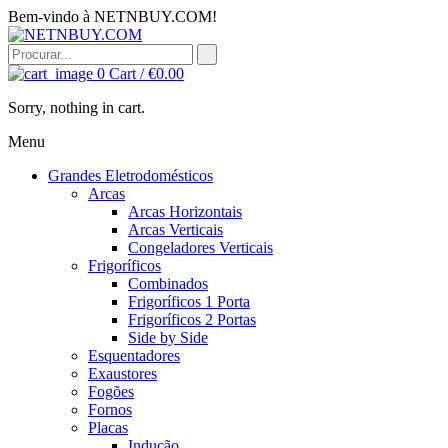
Bem-vindo à NETNBUY.COM!
0
Cart /
€
0.00
Sorry, nothing in cart.
Menu
Grandes Eletrodomésticos
Arcas
Arcas Horizontais
Arcas Verticais
Congeladores Verticais
Frigoríficos
Combinados
Frigoríficos 1 Porta
Frigoríficos 2 Portas
Side by Side
Esquentadores
Exaustores
Fogões
Fornos
Placas
Indução