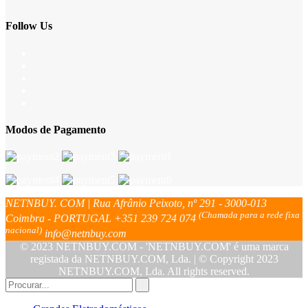
Follow Us
Modos de Pagamento
NETNBUY. COM | Rua Afrânio Peixoto, nº 291 - 3000-013
(Chamada para a rede fixa
Coimbra - PORTUGAL
+351 239 724 074
nacional)
info@netnbuy.com
© 2023 NETNBUY.COM - 'NETNBUY.COM' é uma marca
registada da NETNBUY.COM, Lda. | © Copyright 2023
NETNBUY.COM, Lda. All rights reserved.