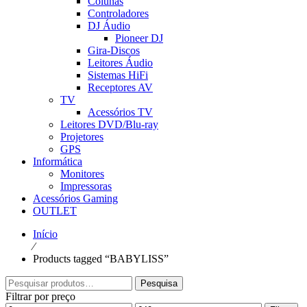
Colunas
Controladores
DJ Áudio
Pioneer DJ
Gira-Discos
Leitores Áudio
Sistemas HiFi
Receptores AV
TV
Acessórios TV
Leitores DVD/Blu-ray
Projetores
GPS
Informática
Monitores
Impressoras
Acessórios Gaming
OUTLET
Início
⁄
Products tagged “BABYLISS”
Pesquisar
Pesquisa
por:
Filtrar por preço