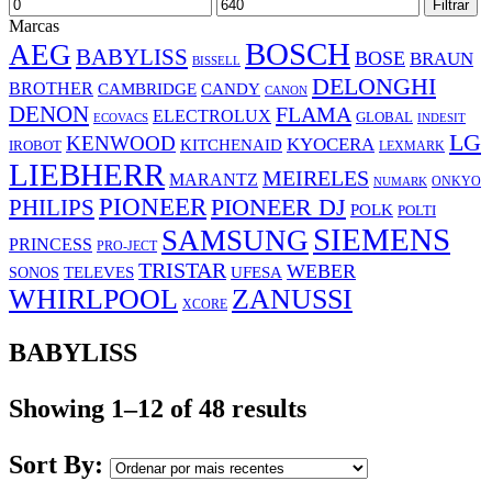
Preço
Preço
Filtrar
mínimo
máximo
Marcas
BOSCH
AEG
BABYLISS
BOSE
BRAUN
BISSELL
DELONGHI
BROTHER
CAMBRIDGE
CANDY
CANON
DENON
FLAMA
ELECTROLUX
GLOBAL
ECOVACS
INDESIT
LG
KENWOOD
KYOCERA
KITCHENAID
IROBOT
LEXMARK
LIEBHERR
MEIRELES
MARANTZ
ONKYO
NUMARK
PIONEER
PHILIPS
PIONEER DJ
POLK
POLTI
SIEMENS
SAMSUNG
PRINCESS
PRO-JECT
TRISTAR
WEBER
UFESA
SONOS
TELEVES
WHIRLPOOL
ZANUSSI
XCORE
BABYLISS
Showing 1–12 of 48 results
Sort By: