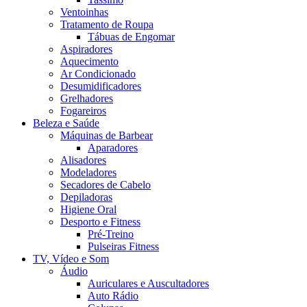
Ventoinhas
Tratamento de Roupa
Tábuas de Engomar
Aspiradores
Aquecimento
Ar Condicionado
Desumidificadores
Grelhadores
Fogareiros
Beleza e Saúde
Máquinas de Barbear
Aparadores
Alisadores
Modeladores
Secadores de Cabelo
Depiladoras
Higiene Oral
Desporto e Fitness
Pré-Treino
Pulseiras Fitness
TV, Vídeo e Som
Áudio
Auriculares e Auscultadores
Auto Rádio