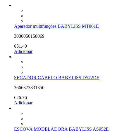
Aparador multifunções BABYLISS MT861E
3030050158069
€
51.40
Adicionar
SECADOR CABELO BABYLISS D572DE
3666373831350
€
26.76
Adicionar
ESCOVA MODELADORA BABYLISS AS952E