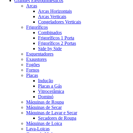
Grandes Eletrodomésticos
Arcas
Arcas Horizontais
Arcas Verticais
Congeladores Verticais
Frigoríficos
Combinados
Frigoríficos 1 Porta
Frigoríficos 2 Portas
Side by Side
Esquentadores
Exaustores
Fogões
Fornos
Placas
Indução
Placas a Gás
Vitrocerâmica
Dominó
Máquinas de Roupa
Máquinas de Secar
Máquinas de Lavar e Secar
Secadores de Roupa
Máquinas de Loiça
Lava-Loiças