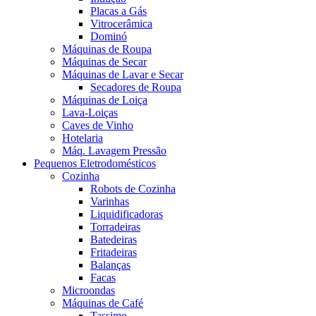
Placas a Gás
Vitrocerâmica
Dominó
Máquinas de Roupa
Máquinas de Secar
Máquinas de Lavar e Secar
Secadores de Roupa
Máquinas de Loiça
Lava-Loiças
Caves de Vinho
Hotelaria
Máq. Lavagem Pressão
Pequenos Eletrodomésticos
Cozinha
Robots de Cozinha
Varinhas
Liquidificadoras
Torradeiras
Batedeiras
Fritadeiras
Balanças
Facas
Microondas
Máquinas de Café
Tassimo