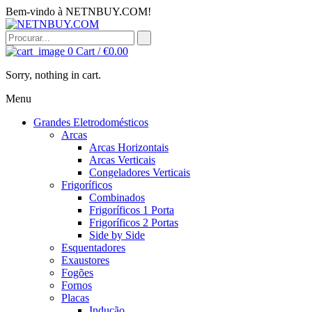
Bem-vindo à NETNBUY.COM!
0
Cart /
€
0.00
Sorry, nothing in cart.
Menu
Grandes Eletrodomésticos
Arcas
Arcas Horizontais
Arcas Verticais
Congeladores Verticais
Frigoríficos
Combinados
Frigoríficos 1 Porta
Frigoríficos 2 Portas
Side by Side
Esquentadores
Exaustores
Fogões
Fornos
Placas
Indução