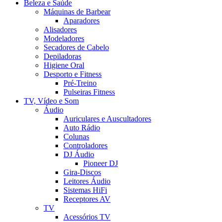
Beleza e Saúde
Máquinas de Barbear
Aparadores
Alisadores
Modeladores
Secadores de Cabelo
Depiladoras
Higiene Oral
Desporto e Fitness
Pré-Treino
Pulseiras Fitness
TV, Vídeo e Som
Áudio
Auriculares e Auscultadores
Auto Rádio
Colunas
Controladores
DJ Áudio
Pioneer DJ
Gira-Discos
Leitores Áudio
Sistemas HiFi
Receptores AV
TV
Acessórios TV