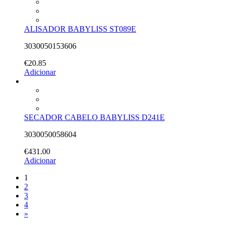
ALISADOR BABYLISS ST089E
3030050153606
€
20.85
Adicionar
SECADOR CABELO BABYLISS D241E
3030050058604
€
431.00
Adicionar
1
2
3
4
»