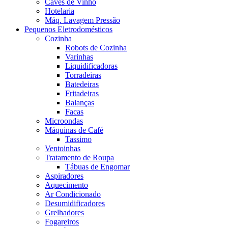
Caves de Vinho
Hotelaria
Máq. Lavagem Pressão
Pequenos Eletrodomésticos
Cozinha
Robots de Cozinha
Varinhas
Liquidificadoras
Torradeiras
Batedeiras
Fritadeiras
Balanças
Facas
Microondas
Máquinas de Café
Tassimo
Ventoinhas
Tratamento de Roupa
Tábuas de Engomar
Aspiradores
Aquecimento
Ar Condicionado
Desumidificadores
Grelhadores
Fogareiros