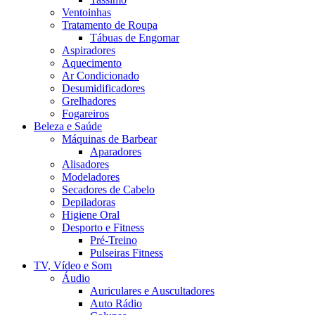
Ventoinhas
Tratamento de Roupa
Tábuas de Engomar
Aspiradores
Aquecimento
Ar Condicionado
Desumidificadores
Grelhadores
Fogareiros
Beleza e Saúde
Máquinas de Barbear
Aparadores
Alisadores
Modeladores
Secadores de Cabelo
Depiladoras
Higiene Oral
Desporto e Fitness
Pré-Treino
Pulseiras Fitness
TV, Vídeo e Som
Áudio
Auriculares e Auscultadores
Auto Rádio