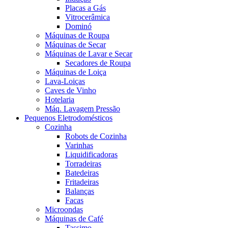
Placas a Gás
Vitrocerâmica
Dominó
Máquinas de Roupa
Máquinas de Secar
Máquinas de Lavar e Secar
Secadores de Roupa
Máquinas de Loiça
Lava-Loiças
Caves de Vinho
Hotelaria
Máq. Lavagem Pressão
Pequenos Eletrodomésticos
Cozinha
Robots de Cozinha
Varinhas
Liquidificadoras
Torradeiras
Batedeiras
Fritadeiras
Balanças
Facas
Microondas
Máquinas de Café
Tassimo