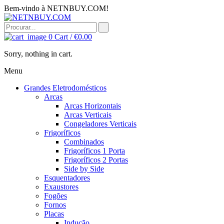
Bem-vindo à NETNBUY.COM!
0
Cart /
€
0.00
Sorry, nothing in cart.
Menu
Grandes Eletrodomésticos
Arcas
Arcas Horizontais
Arcas Verticais
Congeladores Verticais
Frigoríficos
Combinados
Frigoríficos 1 Porta
Frigoríficos 2 Portas
Side by Side
Esquentadores
Exaustores
Fogões
Fornos
Placas
Indução