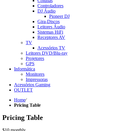
Colunas
Controladores
DJ Áudio
Pioneer DJ
Gira-Discos
Leitores Áudio
Sistemas HiFi
Receptores AV
TV
Acessórios TV
Leitores DVD/Blu-ray
Projetores
GPS
Informática
Monitores
Impressoras
Acessórios Gaming
OUTLET
Home
⁄
Pricing Table
Pricing Table
$10
monthly