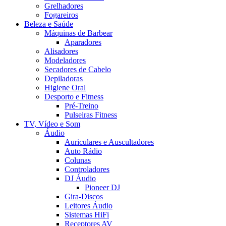
Grelhadores
Fogareiros
Beleza e Saúde
Máquinas de Barbear
Aparadores
Alisadores
Modeladores
Secadores de Cabelo
Depiladoras
Higiene Oral
Desporto e Fitness
Pré-Treino
Pulseiras Fitness
TV, Vídeo e Som
Áudio
Auriculares e Auscultadores
Auto Rádio
Colunas
Controladores
DJ Áudio
Pioneer DJ
Gira-Discos
Leitores Áudio
Sistemas HiFi
Receptores AV