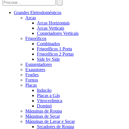
Grandes Eletrodomésticos
Arcas
Arcas Horizontais
Arcas Verticais
Congeladores Verticais
Frigoríficos
Combinados
Frigoríficos 1 Porta
Frigoríficos 2 Portas
Side by Side
Esquentadores
Exaustores
Fogões
Fornos
Placas
Indução
Placas a Gás
Vitrocerâmica
Dominó
Máquinas de Roupa
Máquinas de Secar
Máquinas de Lavar e Secar
Secadores de Roupa