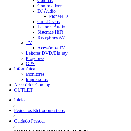
Colunas
Controladores
DJ Áudio
Pioneer DJ
Gira-Discos
Leitores Áudio
Sistemas HiFi
Receptores AV
TV
Acessórios TV
Leitores DVD/Blu-ray
Projetores
GPS
Informática
Monitores
Impressoras
Acessórios Gaming
OUTLET
Início
⁄
Pequenos Eletrodomésticos
⁄
Cuidado Pessoal
⁄