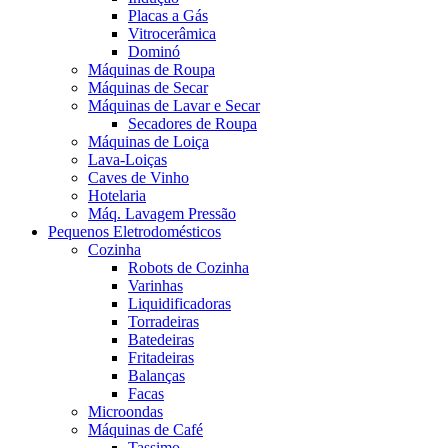
Placas a Gás
Vitrocerâmica
Dominó
Máquinas de Roupa
Máquinas de Secar
Máquinas de Lavar e Secar
Secadores de Roupa
Máquinas de Loiça
Lava-Loiças
Caves de Vinho
Hotelaria
Máq. Lavagem Pressão
Pequenos Eletrodomésticos
Cozinha
Robots de Cozinha
Varinhas
Liquidificadoras
Torradeiras
Batedeiras
Fritadeiras
Balanças
Facas
Microondas
Máquinas de Café
Tassimo