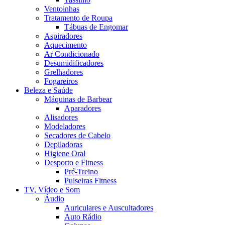
Ventoinhas
Tratamento de Roupa
Tábuas de Engomar
Aspiradores
Aquecimento
Ar Condicionado
Desumidificadores
Grelhadores
Fogareiros
Beleza e Saúde
Máquinas de Barbear
Aparadores
Alisadores
Modeladores
Secadores de Cabelo
Depiladoras
Higiene Oral
Desporto e Fitness
Pré-Treino
Pulseiras Fitness
TV, Vídeo e Som
Áudio
Auriculares e Auscultadores
Auto Rádio