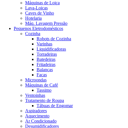
Máquinas de Loiça
Lava-Loiças
Caves de Vinho
Hotelaria
Máq. Lavagem Pressão
Pequenos Eletrodomésticos
Cozinha
Robots de Cozinha
Varinhas
Liquidificadoras
Torradeiras
Batedeiras
Fritadeiras
Balanças
Facas
Microondas
Máquinas de Café
Tassimo
Ventoinhas
Tratamento de Roupa
Tábuas de Engomar
Aspiradores
Aquecimento
Ar Condicionado
Desumidificadores