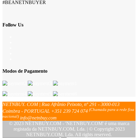
#BEANETNBUYER
Follow Us
Modos de Pagamento
NETNBUY. COM | Rua Afrânio Peixoto, nº 291 - 3000-013
(Chamada para a rede fixa
Coimbra - PORTUGAL
+351 239 724 074
nacional)
info@netnbuy.com
© 2023 NETNBUY.COM - 'NETNBUY.COM' é uma marca
registada da NETNBUY.COM, Lda. | © Copyright 2023
NETNBUY.COM, Lda. All rights reserved.