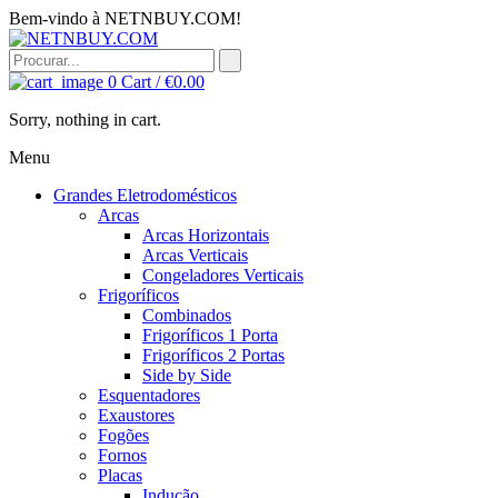
Bem-vindo à NETNBUY.COM!
0
Cart /
€
0.00
Sorry, nothing in cart.
Menu
Grandes Eletrodomésticos
Arcas
Arcas Horizontais
Arcas Verticais
Congeladores Verticais
Frigoríficos
Combinados
Frigoríficos 1 Porta
Frigoríficos 2 Portas
Side by Side
Esquentadores
Exaustores
Fogões
Fornos
Placas
Indução