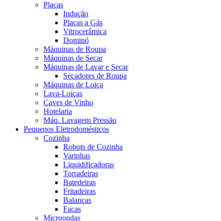
Placas
Indução
Placas a Gás
Vitrocerâmica
Dominó
Máquinas de Roupa
Máquinas de Secar
Máquinas de Lavar e Secar
Secadores de Roupa
Máquinas de Loiça
Lava-Loiças
Caves de Vinho
Hotelaria
Máq. Lavagem Pressão
Pequenos Eletrodomésticos
Cozinha
Robots de Cozinha
Varinhas
Liquidificadoras
Torradeiras
Batedeiras
Fritadeiras
Balanças
Facas
Microondas