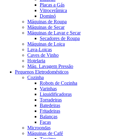
Placas a Gás
Vitrocerâmica
Dominó
Máquinas de Roupa
Máquinas de Secar
Máquinas de Lavar e Secar
Secadores de Roupa
Máquinas de Loiça
Lava-Loiças
Caves de Vinho
Hotelaria
Máq. Lavagem Pressão
Pequenos Eletrodomésticos
Cozinha
Robots de Cozinha
Varinhas
Liquidificadoras
Torradeiras
Batedeiras
Fritadeiras
Balanças
Facas
Microondas
Máquinas de Café
Tassimo