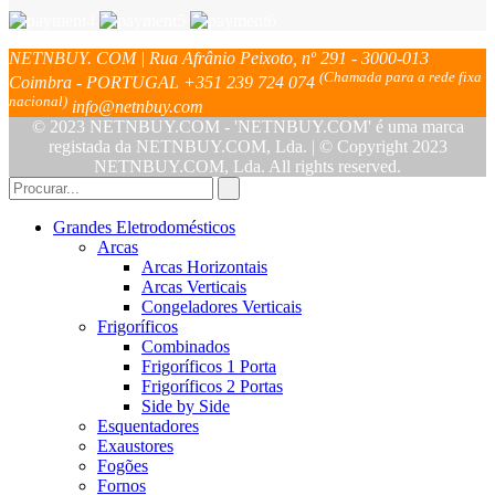
NETNBUY. COM | Rua Afrânio Peixoto, nº 291 - 3000-013
(Chamada para a rede fixa
Coimbra - PORTUGAL
+351 239 724 074
nacional)
info@netnbuy.com
© 2023 NETNBUY.COM - 'NETNBUY.COM' é uma marca
registada da NETNBUY.COM, Lda. | © Copyright 2023
NETNBUY.COM, Lda. All rights reserved.
Grandes Eletrodomésticos
Arcas
Arcas Horizontais
Arcas Verticais
Congeladores Verticais
Frigoríficos
Combinados
Frigoríficos 1 Porta
Frigoríficos 2 Portas
Side by Side
Esquentadores
Exaustores
Fogões
Fornos