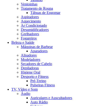
Ventoinhas
Tratamento de Roupa
Tábuas de Engomar
Aspiradores
Aquecimento
Ar Condicionado
Desumidificadores
Grelhadores
Fogareiros
Beleza e Saúde
Máquinas de Barbear
Aparadores
Alisadores
Modeladores
Secadores de Cabelo
Depiladoras
Higiene Oral
Desporto e Fitness
Pré-Treino
Pulseiras Fitness
TV, Vídeo e Som
Áudio
Auriculares e Auscultadores
Auto Rádio