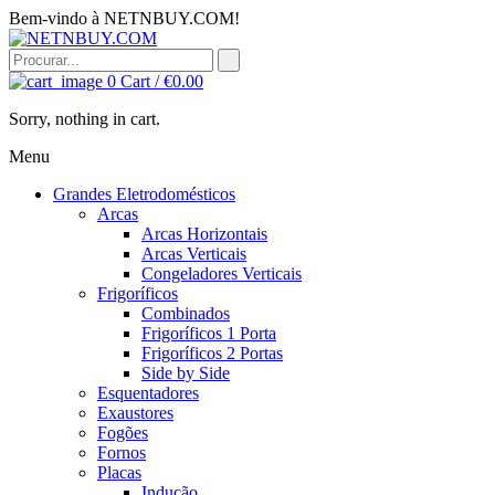
Bem-vindo à NETNBUY.COM!
0
Cart /
€
0.00
Sorry, nothing in cart.
Menu
Grandes Eletrodomésticos
Arcas
Arcas Horizontais
Arcas Verticais
Congeladores Verticais
Frigoríficos
Combinados
Frigoríficos 1 Porta
Frigoríficos 2 Portas
Side by Side
Esquentadores
Exaustores
Fogões
Fornos
Placas
Indução