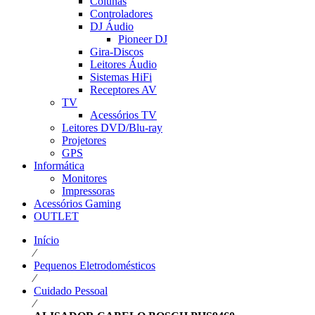
Colunas
Controladores
DJ Áudio
Pioneer DJ
Gira-Discos
Leitores Áudio
Sistemas HiFi
Receptores AV
TV
Acessórios TV
Leitores DVD/Blu-ray
Projetores
GPS
Informática
Monitores
Impressoras
Acessórios Gaming
OUTLET
Início
⁄
Pequenos Eletrodomésticos
⁄
Cuidado Pessoal
⁄