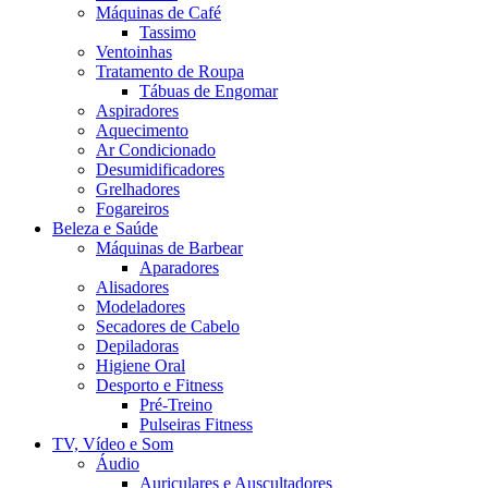
Máquinas de Café
Tassimo
Ventoinhas
Tratamento de Roupa
Tábuas de Engomar
Aspiradores
Aquecimento
Ar Condicionado
Desumidificadores
Grelhadores
Fogareiros
Beleza e Saúde
Máquinas de Barbear
Aparadores
Alisadores
Modeladores
Secadores de Cabelo
Depiladoras
Higiene Oral
Desporto e Fitness
Pré-Treino
Pulseiras Fitness
TV, Vídeo e Som
Áudio
Auriculares e Auscultadores