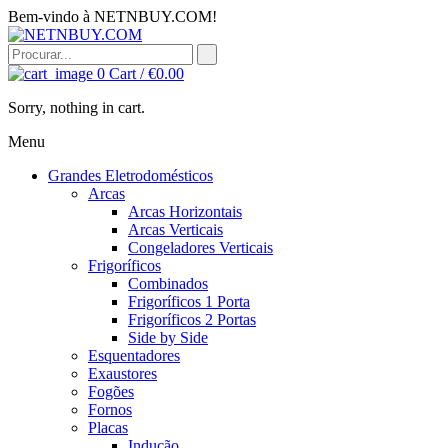
Bem-vindo à NETNBUY.COM!
0
Cart /
€
0.00
Sorry, nothing in cart.
Menu
Grandes Eletrodomésticos
Arcas
Arcas Horizontais
Arcas Verticais
Congeladores Verticais
Frigoríficos
Combinados
Frigoríficos 1 Porta
Frigoríficos 2 Portas
Side by Side
Esquentadores
Exaustores
Fogões
Fornos
Placas
Indução