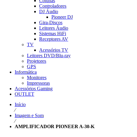
Colunas
Controladores
DJ Áudio
Pioneer DJ
Gira-Discos
Leitores Áudio
Sistemas HiFi
Receptores AV
TV
Acessórios TV
Leitores DVD/Blu-ray
Projetores
GPS
Informática
Monitores
Impressoras
Acessórios Gaming
OUTLET
Início
⁄
Imagem e Som
⁄
AMPLIFICADOR PIONEER A-30-K