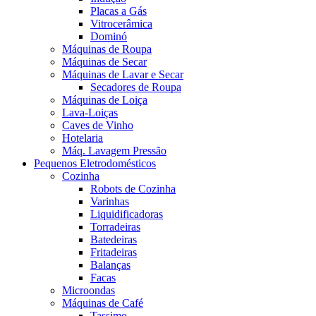
Placas a Gás
Vitrocerâmica
Dominó
Máquinas de Roupa
Máquinas de Secar
Máquinas de Lavar e Secar
Secadores de Roupa
Máquinas de Loiça
Lava-Loiças
Caves de Vinho
Hotelaria
Máq. Lavagem Pressão
Pequenos Eletrodomésticos
Cozinha
Robots de Cozinha
Varinhas
Liquidificadoras
Torradeiras
Batedeiras
Fritadeiras
Balanças
Facas
Microondas
Máquinas de Café
Tassimo