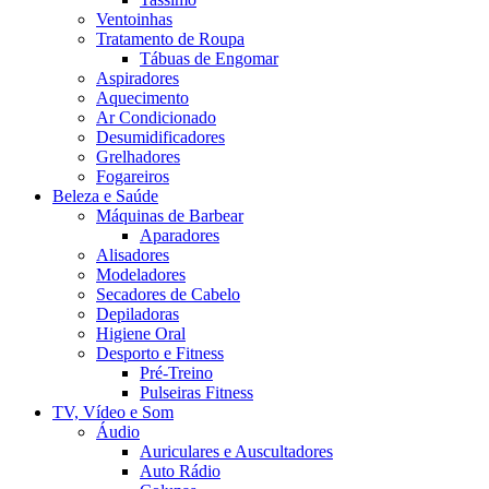
Ventoinhas
Tratamento de Roupa
Tábuas de Engomar
Aspiradores
Aquecimento
Ar Condicionado
Desumidificadores
Grelhadores
Fogareiros
Beleza e Saúde
Máquinas de Barbear
Aparadores
Alisadores
Modeladores
Secadores de Cabelo
Depiladoras
Higiene Oral
Desporto e Fitness
Pré-Treino
Pulseiras Fitness
TV, Vídeo e Som
Áudio
Auriculares e Auscultadores
Auto Rádio