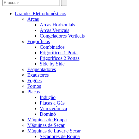
Grandes Eletrodomésticos
Arcas
Arcas Horizontais
Arcas Verticais
Congeladores Verticais
Frigoríficos
Combinados
Frigoríficos 1 Porta
Frigoríficos 2 Portas
Side by Side
Esquentadores
Exaustores
Fogões
Fornos
Placas
Indução
Placas a Gás
Vitrocerâmica
Dominó
Máquinas de Roupa
Máquinas de Secar
Máquinas de Lavar e Secar
Secadores de Roupa