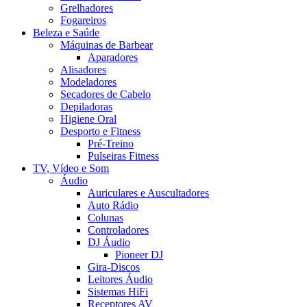
Grelhadores
Fogareiros
Beleza e Saúde
Máquinas de Barbear
Aparadores
Alisadores
Modeladores
Secadores de Cabelo
Depiladoras
Higiene Oral
Desporto e Fitness
Pré-Treino
Pulseiras Fitness
TV, Vídeo e Som
Áudio
Auriculares e Auscultadores
Auto Rádio
Colunas
Controladores
DJ Áudio
Pioneer DJ
Gira-Discos
Leitores Áudio
Sistemas HiFi
Receptores AV