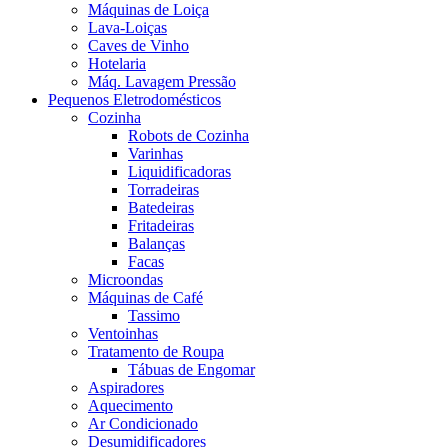
Máquinas de Loiça
Lava-Loiças
Caves de Vinho
Hotelaria
Máq. Lavagem Pressão
Pequenos Eletrodomésticos
Cozinha
Robots de Cozinha
Varinhas
Liquidificadoras
Torradeiras
Batedeiras
Fritadeiras
Balanças
Facas
Microondas
Máquinas de Café
Tassimo
Ventoinhas
Tratamento de Roupa
Tábuas de Engomar
Aspiradores
Aquecimento
Ar Condicionado
Desumidificadores