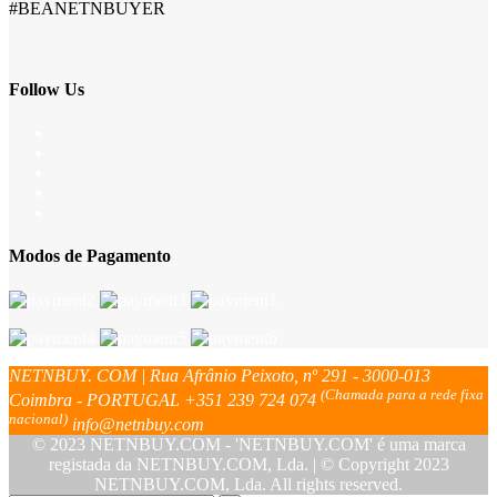
#BEANETNBUYER
Follow Us
Modos de Pagamento
NETNBUY. COM | Rua Afrânio Peixoto, nº 291 - 3000-013
(Chamada para a rede fixa
Coimbra - PORTUGAL
+351 239 724 074
nacional)
info@netnbuy.com
© 2023 NETNBUY.COM - 'NETNBUY.COM' é uma marca
registada da NETNBUY.COM, Lda. | © Copyright 2023
NETNBUY.COM, Lda. All rights reserved.