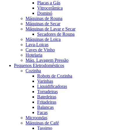
Placas a Gás
Vitrocerâmica
Dominó
Máquinas de Roupa
Máquinas de Secar
Máquinas de Lavar e Secar
Secadores de Roupa
Máquinas de Loiça
Lava-Loiças
Caves de Vinho
Hotelaria
Máq. Lavagem Pressão
Pequenos Eletrodomésticos
Cozinha
Robots de Cozinha
Varinhas
Liquidificadoras
Torradeiras
Batedeiras
Fritadeiras
Balanças
Facas
Microondas
Máquinas de Café
Tassimo