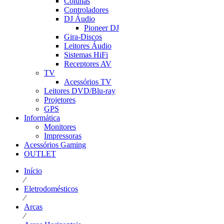
Colunas
Controladores
DJ Áudio
Pioneer DJ
Gira-Discos
Leitores Áudio
Sistemas HiFi
Receptores AV
TV
Acessórios TV
Leitores DVD/Blu-ray
Projetores
GPS
Informática
Monitores
Impressoras
Acessórios Gaming
OUTLET
Início
⁄
Eletrodomésticos
⁄
Arcas
⁄