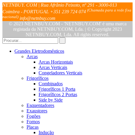
NETNBUY. COM | Rua Afrânio Peixoto, nº 291 - 3000-013
(Chamada para a rede fixa
Coimbra - PORTUGAL
+351 239 724 074
nacional)
info@netnbuy.com
© 2023 NETNBUY.COM - 'NETNBUY.COM' é uma marca
registada da NETNBUY.COM, Lda. | © Copyright 2023
NETNBUY.COM, Lda. All rights reserved.
Grandes Eletrodomésticos
Arcas
Arcas Horizontais
Arcas Verticais
Congeladores Verticais
Frigoríficos
Combinados
Frigoríficos 1 Porta
Frigoríficos 2 Portas
Side by Side
Esquentadores
Exaustores
Fogões
Fornos
Placas
Indução