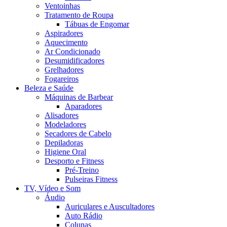
Ventoinhas
Tratamento de Roupa
Tábuas de Engomar
Aspiradores
Aquecimento
Ar Condicionado
Desumidificadores
Grelhadores
Fogareiros
Beleza e Saúde
Máquinas de Barbear
Aparadores
Alisadores
Modeladores
Secadores de Cabelo
Depiladoras
Higiene Oral
Desporto e Fitness
Pré-Treino
Pulseiras Fitness
TV, Vídeo e Som
Áudio
Auriculares e Auscultadores
Auto Rádio
Colunas