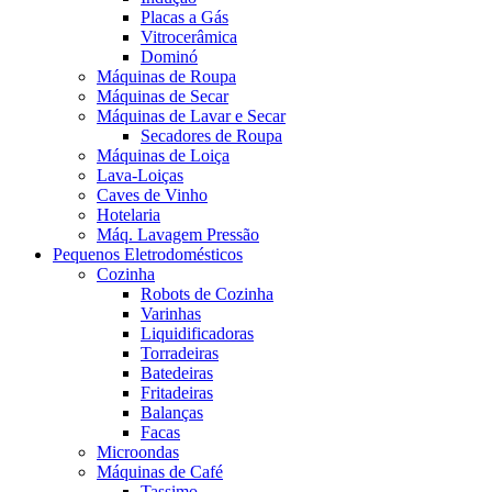
Placas a Gás
Vitrocerâmica
Dominó
Máquinas de Roupa
Máquinas de Secar
Máquinas de Lavar e Secar
Secadores de Roupa
Máquinas de Loiça
Lava-Loiças
Caves de Vinho
Hotelaria
Máq. Lavagem Pressão
Pequenos Eletrodomésticos
Cozinha
Robots de Cozinha
Varinhas
Liquidificadoras
Torradeiras
Batedeiras
Fritadeiras
Balanças
Facas
Microondas
Máquinas de Café
Tassimo