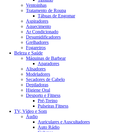
Ventoinhas
Tratamento de Roupa
Tábuas de Engomar
Aspiradores
Aquecimento
Ar Condicionado
Desumidificadores
Grelhadores
Fogareiros
Beleza e Saúde
Máquinas de Barbear
Aparadores
Alisadores
Modeladores
Secadores de Cabelo
Depiladoras
Higiene Oral
Desporto e Fitness
Pré-Treino
Pulseiras Fitness
TV, Vídeo e Som
Áudio
Auriculares e Auscultadores
Auto Rádio