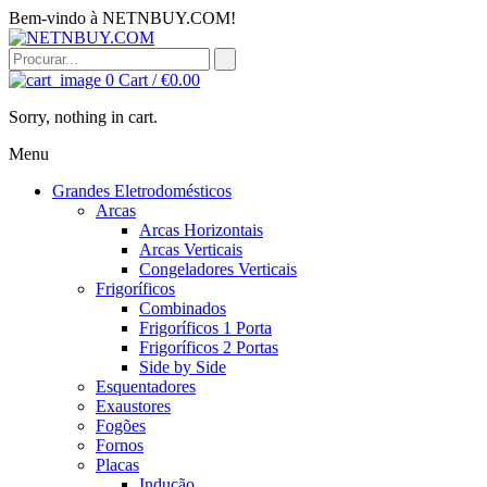
Bem-vindo à NETNBUY.COM!
0
Cart /
€
0.00
Sorry, nothing in cart.
Menu
Grandes Eletrodomésticos
Arcas
Arcas Horizontais
Arcas Verticais
Congeladores Verticais
Frigoríficos
Combinados
Frigoríficos 1 Porta
Frigoríficos 2 Portas
Side by Side
Esquentadores
Exaustores
Fogões
Fornos
Placas
Indução