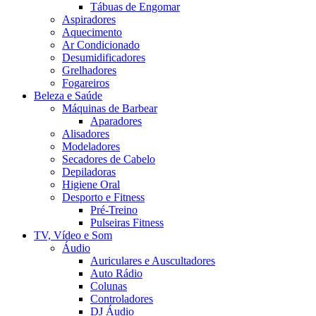
Tábuas de Engomar
Aspiradores
Aquecimento
Ar Condicionado
Desumidificadores
Grelhadores
Fogareiros
Beleza e Saúde
Máquinas de Barbear
Aparadores
Alisadores
Modeladores
Secadores de Cabelo
Depiladoras
Higiene Oral
Desporto e Fitness
Pré-Treino
Pulseiras Fitness
TV, Vídeo e Som
Áudio
Auriculares e Auscultadores
Auto Rádio
Colunas
Controladores
DJ Áudio