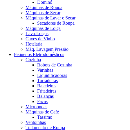
Dominó
Máquinas de Roupa
Máquinas de Secar
Máquinas de Lavar e Secar
Secadores de Roupa
Máquinas de Loiça
Lava-Loiças
Caves de Vinho
Hotelaria
Máq. Lavagem Pressão
Pequenos Eletrodomésticos
Cozinha
Robots de Cozinha
Varinhas
Liquidificadoras
Torradeiras
Batedeiras
Fritadeiras
Balanças
Facas
Microondas
Máquinas de Café
Tassimo
Ventoinhas
Tratamento de Roupa