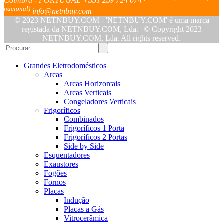
Coimbra - PORTUGAL
+351 239 724 074
nacional)
info@netnbuy.com
© 2023 NETNBUY.COM - 'NETNBUY.COM' é uma marca
registada da NETNBUY.COM, Lda. | © Copyright 2023
NETNBUY.COM, Lda. All rights reserved.
Grandes Eletrodomésticos
Arcas
Arcas Horizontais
Arcas Verticais
Congeladores Verticais
Frigoríficos
Combinados
Frigoríficos 1 Porta
Frigoríficos 2 Portas
Side by Side
Esquentadores
Exaustores
Fogões
Fornos
Placas
Indução
Placas a Gás
Vitrocerâmica