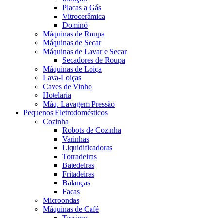
Placas a Gás
Vitrocerâmica
Dominó
Máquinas de Roupa
Máquinas de Secar
Máquinas de Lavar e Secar
Secadores de Roupa
Máquinas de Loiça
Lava-Loiças
Caves de Vinho
Hotelaria
Máq. Lavagem Pressão
Pequenos Eletrodomésticos
Cozinha
Robots de Cozinha
Varinhas
Liquidificadoras
Torradeiras
Batedeiras
Fritadeiras
Balanças
Facas
Microondas
Máquinas de Café
Tassimo