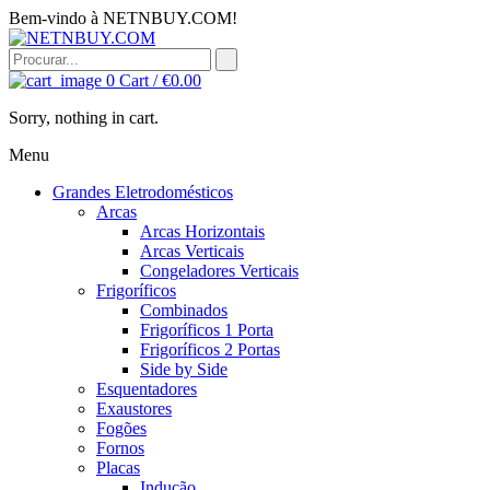
Bem-vindo à NETNBUY.COM!
0
Cart /
€
0.00
Sorry, nothing in cart.
Menu
Grandes Eletrodomésticos
Arcas
Arcas Horizontais
Arcas Verticais
Congeladores Verticais
Frigoríficos
Combinados
Frigoríficos 1 Porta
Frigoríficos 2 Portas
Side by Side
Esquentadores
Exaustores
Fogões
Fornos
Placas
Indução