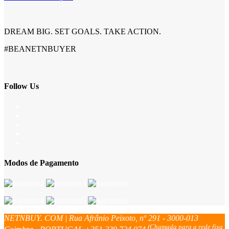
DREAM BIG. SET GOALS. TAKE ACTION.
#BEANETNBUYER
Follow Us
Modos de Pagamento
NETNBUY. COM | Rua Afrânio Peixoto, nº 291 - 3000-013
(Chamada para a rede fixa