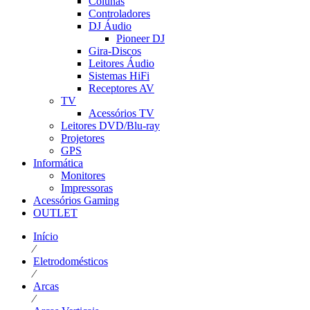
Colunas
Controladores
DJ Áudio
Pioneer DJ
Gira-Discos
Leitores Áudio
Sistemas HiFi
Receptores AV
TV
Acessórios TV
Leitores DVD/Blu-ray
Projetores
GPS
Informática
Monitores
Impressoras
Acessórios Gaming
OUTLET
Início
⁄
Eletrodomésticos
⁄
Arcas
⁄