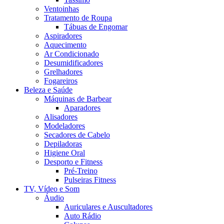
Ventoinhas
Tratamento de Roupa
Tábuas de Engomar
Aspiradores
Aquecimento
Ar Condicionado
Desumidificadores
Grelhadores
Fogareiros
Beleza e Saúde
Máquinas de Barbear
Aparadores
Alisadores
Modeladores
Secadores de Cabelo
Depiladoras
Higiene Oral
Desporto e Fitness
Pré-Treino
Pulseiras Fitness
TV, Vídeo e Som
Áudio
Auriculares e Auscultadores
Auto Rádio