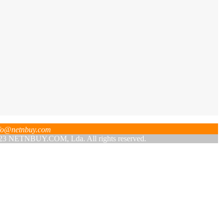
fo@netnbuy.com
 NETNBUY.COM, Lda. All rights reserved.