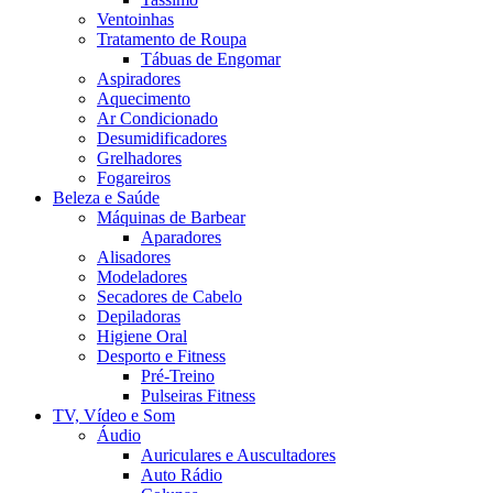
Ventoinhas
Tratamento de Roupa
Tábuas de Engomar
Aspiradores
Aquecimento
Ar Condicionado
Desumidificadores
Grelhadores
Fogareiros
Beleza e Saúde
Máquinas de Barbear
Aparadores
Alisadores
Modeladores
Secadores de Cabelo
Depiladoras
Higiene Oral
Desporto e Fitness
Pré-Treino
Pulseiras Fitness
TV, Vídeo e Som
Áudio
Auriculares e Auscultadores
Auto Rádio