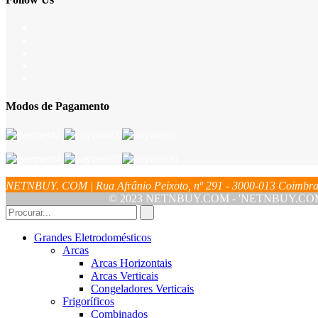
Modos de Pagamento
NETNBUY. COM | Rua Afrânio Peixoto, nº 291 - 3000-013 Coim
© 2023 NETNBUY.COM - 'NETNBUY.COM' é u
Grandes Eletrodomésticos
Arcas
Arcas Horizontais
Arcas Verticais
Congeladores Verticais
Frigoríficos
Combinados