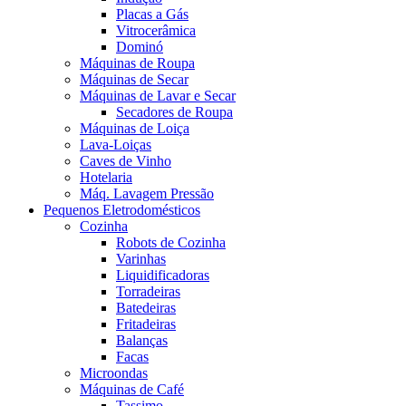
Placas a Gás
Vitrocerâmica
Dominó
Máquinas de Roupa
Máquinas de Secar
Máquinas de Lavar e Secar
Secadores de Roupa
Máquinas de Loiça
Lava-Loiças
Caves de Vinho
Hotelaria
Máq. Lavagem Pressão
Pequenos Eletrodomésticos
Cozinha
Robots de Cozinha
Varinhas
Liquidificadoras
Torradeiras
Batedeiras
Fritadeiras
Balanças
Facas
Microondas
Máquinas de Café
Tassimo