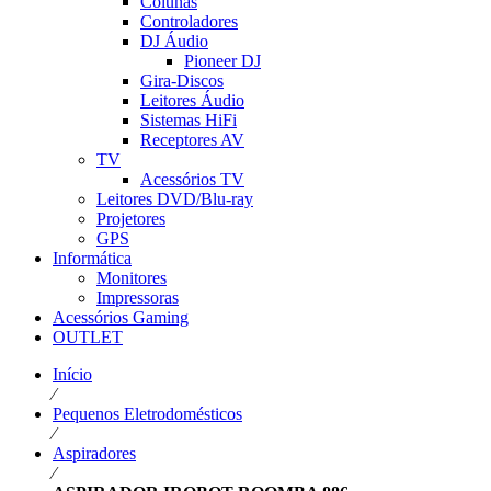
Colunas
Controladores
DJ Áudio
Pioneer DJ
Gira-Discos
Leitores Áudio
Sistemas HiFi
Receptores AV
TV
Acessórios TV
Leitores DVD/Blu-ray
Projetores
GPS
Informática
Monitores
Impressoras
Acessórios Gaming
OUTLET
Início
⁄
Pequenos Eletrodomésticos
⁄
Aspiradores
⁄