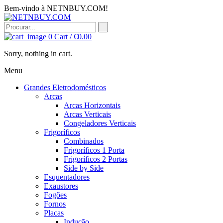
Bem-vindo à NETNBUY.COM!
0
Cart /
€
0.00
Sorry, nothing in cart.
Menu
Grandes Eletrodomésticos
Arcas
Arcas Horizontais
Arcas Verticais
Congeladores Verticais
Frigoríficos
Combinados
Frigoríficos 1 Porta
Frigoríficos 2 Portas
Side by Side
Esquentadores
Exaustores
Fogões
Fornos
Placas
Indução