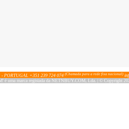
(Chamada para a rede fixa nacional)
bra - PORTUGAL
+351 239 724 074
in
ma marca registada da NETNBUY.COM, Lda. | © Copyright 2023