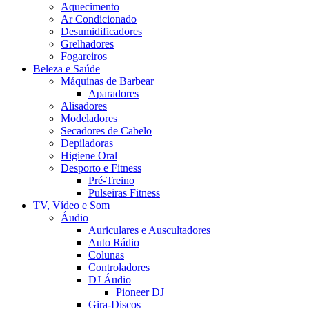
Aquecimento
Ar Condicionado
Desumidificadores
Grelhadores
Fogareiros
Beleza e Saúde
Máquinas de Barbear
Aparadores
Alisadores
Modeladores
Secadores de Cabelo
Depiladoras
Higiene Oral
Desporto e Fitness
Pré-Treino
Pulseiras Fitness
TV, Vídeo e Som
Áudio
Auriculares e Auscultadores
Auto Rádio
Colunas
Controladores
DJ Áudio
Pioneer DJ
Gira-Discos