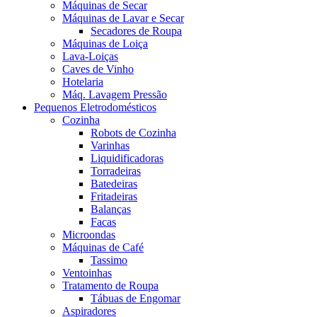
Máquinas de Secar
Máquinas de Lavar e Secar
Secadores de Roupa
Máquinas de Loiça
Lava-Loiças
Caves de Vinho
Hotelaria
Máq. Lavagem Pressão
Pequenos Eletrodomésticos
Cozinha
Robots de Cozinha
Varinhas
Liquidificadoras
Torradeiras
Batedeiras
Fritadeiras
Balanças
Facas
Microondas
Máquinas de Café
Tassimo
Ventoinhas
Tratamento de Roupa
Tábuas de Engomar
Aspiradores