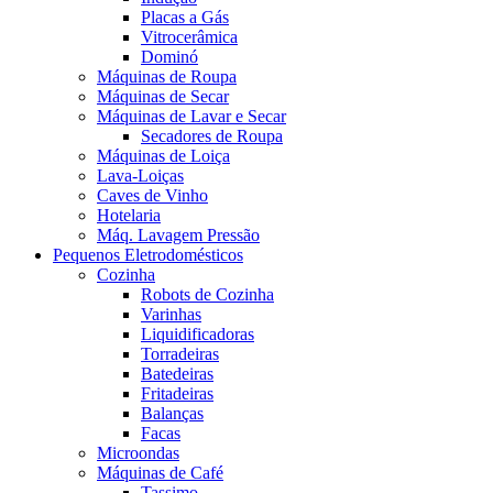
Placas a Gás
Vitrocerâmica
Dominó
Máquinas de Roupa
Máquinas de Secar
Máquinas de Lavar e Secar
Secadores de Roupa
Máquinas de Loiça
Lava-Loiças
Caves de Vinho
Hotelaria
Máq. Lavagem Pressão
Pequenos Eletrodomésticos
Cozinha
Robots de Cozinha
Varinhas
Liquidificadoras
Torradeiras
Batedeiras
Fritadeiras
Balanças
Facas
Microondas
Máquinas de Café
Tassimo