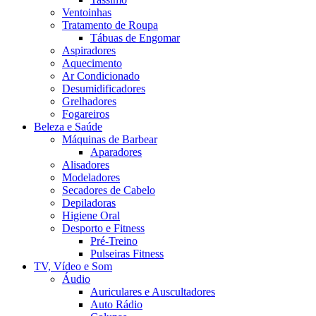
Ventoinhas
Tratamento de Roupa
Tábuas de Engomar
Aspiradores
Aquecimento
Ar Condicionado
Desumidificadores
Grelhadores
Fogareiros
Beleza e Saúde
Máquinas de Barbear
Aparadores
Alisadores
Modeladores
Secadores de Cabelo
Depiladoras
Higiene Oral
Desporto e Fitness
Pré-Treino
Pulseiras Fitness
TV, Vídeo e Som
Áudio
Auriculares e Auscultadores
Auto Rádio