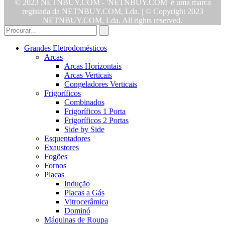
© 2023 NETNBUY.COM - 'NETNBUY.COM' é uma marca
registada da NETNBUY.COM, Lda. | © Copyright 2023
NETNBUY.COM, Lda. All rights reserved.
Grandes Eletrodomésticos
Arcas
Arcas Horizontais
Arcas Verticais
Congeladores Verticais
Frigoríficos
Combinados
Frigoríficos 1 Porta
Frigoríficos 2 Portas
Side by Side
Esquentadores
Exaustores
Fogões
Fornos
Placas
Indução
Placas a Gás
Vitrocerâmica
Dominó
Máquinas de Roupa