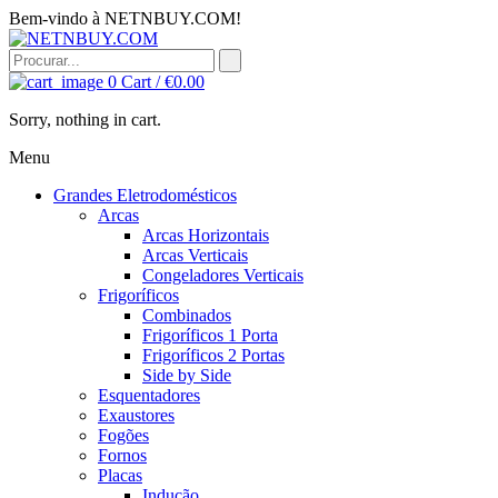
Bem-vindo à NETNBUY.COM!
0
Cart /
€
0.00
Sorry, nothing in cart.
Menu
Grandes Eletrodomésticos
Arcas
Arcas Horizontais
Arcas Verticais
Congeladores Verticais
Frigoríficos
Combinados
Frigoríficos 1 Porta
Frigoríficos 2 Portas
Side by Side
Esquentadores
Exaustores
Fogões
Fornos
Placas
Indução