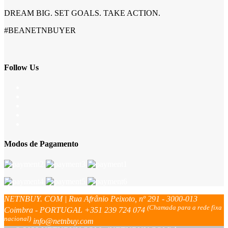
DREAM BIG. SET GOALS. TAKE ACTION.
#BEANETNBUYER
Follow Us
Modos de Pagamento
NETNBUY. COM | Rua Afrânio Peixoto, nº 291 - 3000-013
(Chamada para a rede fixa
Coimbra - PORTUGAL
+351 239 724 074
nacional)
info@netnbuy.com