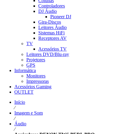
Colunas
Controladores
DJ Áudio
Pioneer DJ
Gira-Discos
Leitores Áudio
Sistemas HiFi
Receptores AV
TV
Acessórios TV
Leitores DVD/Blu-ray
Projetores
GPS
Informática
Monitores
Impressoras
Acessórios Gaming
OUTLET
Início
⁄
Imagem e Som
⁄
Áudio
⁄