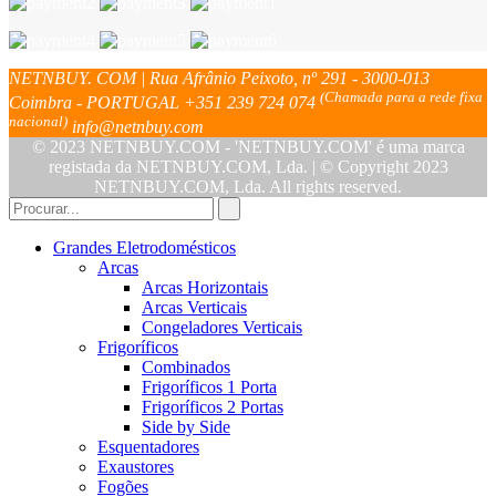
NETNBUY. COM | Rua Afrânio Peixoto, nº 291 - 3000-013
(Chamada para a rede fixa
Coimbra - PORTUGAL
+351 239 724 074
nacional)
info@netnbuy.com
© 2023 NETNBUY.COM - 'NETNBUY.COM' é uma marca
registada da NETNBUY.COM, Lda. | © Copyright 2023
NETNBUY.COM, Lda. All rights reserved.
Grandes Eletrodomésticos
Arcas
Arcas Horizontais
Arcas Verticais
Congeladores Verticais
Frigoríficos
Combinados
Frigoríficos 1 Porta
Frigoríficos 2 Portas
Side by Side
Esquentadores
Exaustores
Fogões