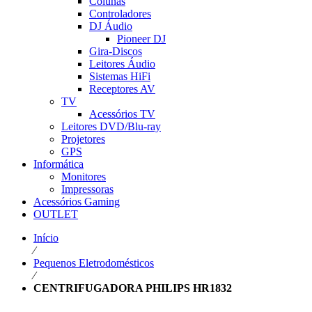
Colunas
Controladores
DJ Áudio
Pioneer DJ
Gira-Discos
Leitores Áudio
Sistemas HiFi
Receptores AV
TV
Acessórios TV
Leitores DVD/Blu-ray
Projetores
GPS
Informática
Monitores
Impressoras
Acessórios Gaming
OUTLET
Início
⁄
Pequenos Eletrodomésticos
⁄
CENTRIFUGADORA PHILIPS HR1832