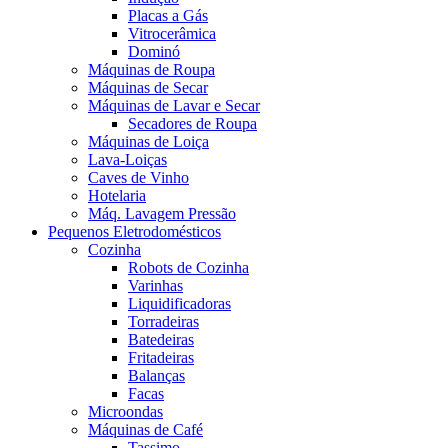
Placas a Gás
Vitrocerâmica
Dominó
Máquinas de Roupa
Máquinas de Secar
Máquinas de Lavar e Secar
Secadores de Roupa
Máquinas de Loiça
Lava-Loiças
Caves de Vinho
Hotelaria
Máq. Lavagem Pressão
Pequenos Eletrodomésticos
Cozinha
Robots de Cozinha
Varinhas
Liquidificadoras
Torradeiras
Batedeiras
Fritadeiras
Balanças
Facas
Microondas
Máquinas de Café
Tassimo