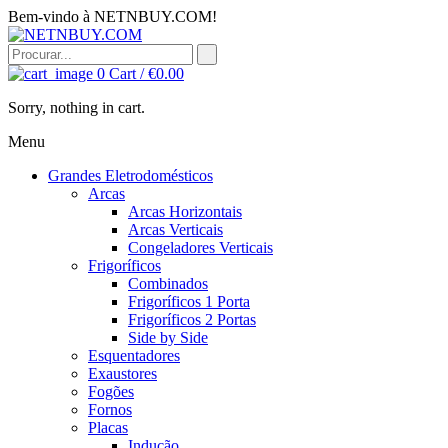
Bem-vindo à NETNBUY.COM!
0
Cart /
€
0.00
Sorry, nothing in cart.
Menu
Grandes Eletrodomésticos
Arcas
Arcas Horizontais
Arcas Verticais
Congeladores Verticais
Frigoríficos
Combinados
Frigoríficos 1 Porta
Frigoríficos 2 Portas
Side by Side
Esquentadores
Exaustores
Fogões
Fornos
Placas
Indução