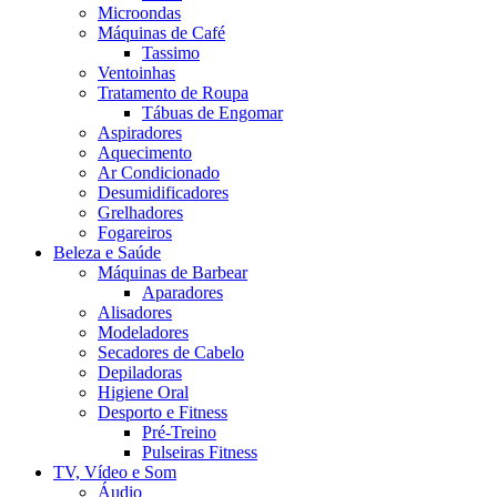
Microondas
Máquinas de Café
Tassimo
Ventoinhas
Tratamento de Roupa
Tábuas de Engomar
Aspiradores
Aquecimento
Ar Condicionado
Desumidificadores
Grelhadores
Fogareiros
Beleza e Saúde
Máquinas de Barbear
Aparadores
Alisadores
Modeladores
Secadores de Cabelo
Depiladoras
Higiene Oral
Desporto e Fitness
Pré-Treino
Pulseiras Fitness
TV, Vídeo e Som
Áudio