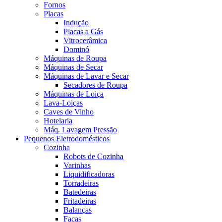
Fornos
Placas
Indução
Placas a Gás
Vitrocerâmica
Dominó
Máquinas de Roupa
Máquinas de Secar
Máquinas de Lavar e Secar
Secadores de Roupa
Máquinas de Loiça
Lava-Loiças
Caves de Vinho
Hotelaria
Máq. Lavagem Pressão
Pequenos Eletrodomésticos
Cozinha
Robots de Cozinha
Varinhas
Liquidificadoras
Torradeiras
Batedeiras
Fritadeiras
Balanças
Facas