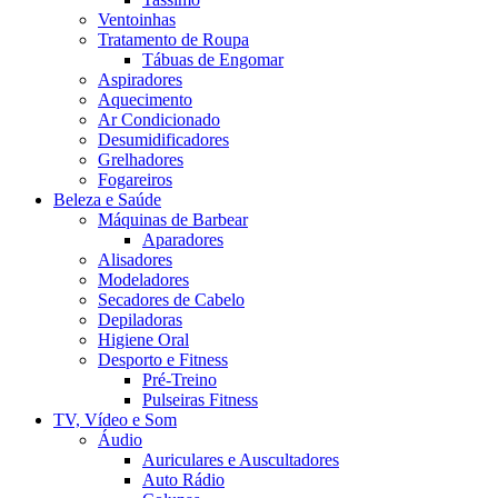
Ventoinhas
Tratamento de Roupa
Tábuas de Engomar
Aspiradores
Aquecimento
Ar Condicionado
Desumidificadores
Grelhadores
Fogareiros
Beleza e Saúde
Máquinas de Barbear
Aparadores
Alisadores
Modeladores
Secadores de Cabelo
Depiladoras
Higiene Oral
Desporto e Fitness
Pré-Treino
Pulseiras Fitness
TV, Vídeo e Som
Áudio
Auriculares e Auscultadores
Auto Rádio