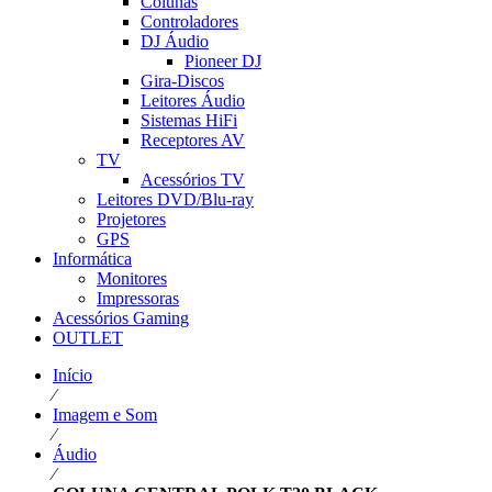
Colunas
Controladores
DJ Áudio
Pioneer DJ
Gira-Discos
Leitores Áudio
Sistemas HiFi
Receptores AV
TV
Acessórios TV
Leitores DVD/Blu-ray
Projetores
GPS
Informática
Monitores
Impressoras
Acessórios Gaming
OUTLET
Início
⁄
Imagem e Som
⁄
Áudio
⁄