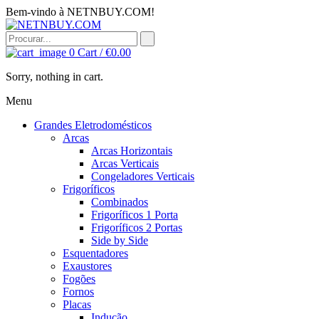
Bem-vindo à NETNBUY.COM!
0
Cart /
€
0.00
Sorry, nothing in cart.
Menu
Grandes Eletrodomésticos
Arcas
Arcas Horizontais
Arcas Verticais
Congeladores Verticais
Frigoríficos
Combinados
Frigoríficos 1 Porta
Frigoríficos 2 Portas
Side by Side
Esquentadores
Exaustores
Fogões
Fornos
Placas
Indução