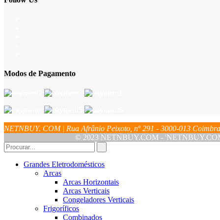
Modos de Pagamento
NETNBUY. COM | Rua Afrânio Peixoto, nº 291 - 3000-013 Coim
© 2023 NETNBUY.COM - 'NETNBUY.COM' é u
Grandes Eletrodomésticos
Arcas
Arcas Horizontais
Arcas Verticais
Congeladores Verticais
Frigoríficos
Combinados