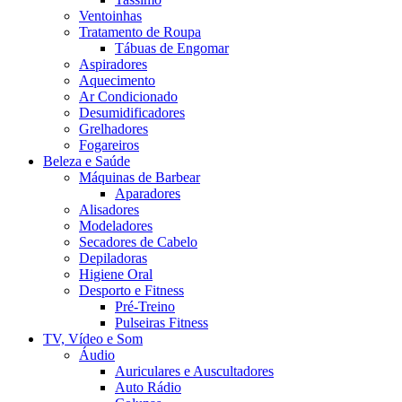
Ventoinhas
Tratamento de Roupa
Tábuas de Engomar
Aspiradores
Aquecimento
Ar Condicionado
Desumidificadores
Grelhadores
Fogareiros
Beleza e Saúde
Máquinas de Barbear
Aparadores
Alisadores
Modeladores
Secadores de Cabelo
Depiladoras
Higiene Oral
Desporto e Fitness
Pré-Treino
Pulseiras Fitness
TV, Vídeo e Som
Áudio
Auriculares e Auscultadores
Auto Rádio