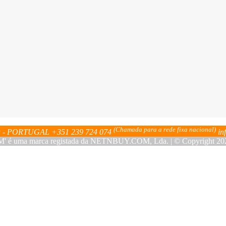
(Chamada para a rede fixa nacional)
bra - PORTUGAL
+351 239 724 074
in
ma marca registada da NETNBUY.COM, Lda. | © Copyright 2023