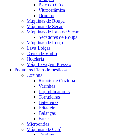
Placas a Gás
Vitrocerâmica
Dominó
Máquinas de Roupa
Máquinas de Secar
Máquinas de Lavar e Secar
Secadores de Roupa
Máquinas de Loiça
Lava-Loiças
Caves de Vinho
Hotelaria
Máq. Lavagem Pressão
Pequenos Eletrodomésticos
Cozinha
Robots de Cozinha
Varinhas
Liquidificadoras
Torradeiras
Batedeiras
Fritadeiras
Balanças
Facas
Microondas
Máquinas de Café
Tassimo