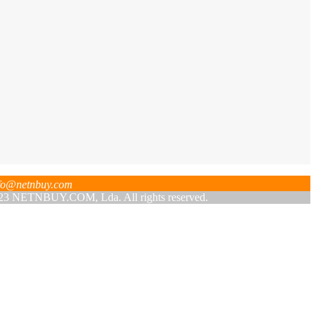
fo@netnbuy.com
 NETNBUY.COM, Lda. All rights reserved.