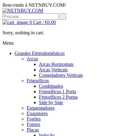
Bem-vindo à NETNBUY.COM!
0
Cart /
€
0.00
Sorry, nothing in cart.
Menu
Grandes Eletrodomésticos
Arcas
Arcas Horizontais
Arcas Verticais
Congeladores Verticais
Frigoríficos
Combinados
Frigoríficos 1 Porta
Frigoríficos 2 Portas
Side by Side
Esquentadores
Exaustores
Fogões
Fornos
Placas
Indução