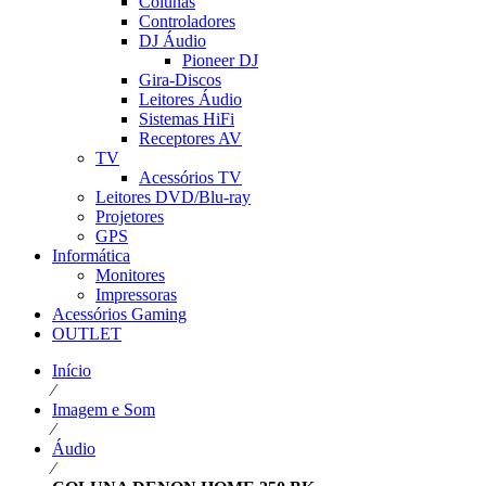
Colunas
Controladores
DJ Áudio
Pioneer DJ
Gira-Discos
Leitores Áudio
Sistemas HiFi
Receptores AV
TV
Acessórios TV
Leitores DVD/Blu-ray
Projetores
GPS
Informática
Monitores
Impressoras
Acessórios Gaming
OUTLET
Início
⁄
Imagem e Som
⁄
Áudio
⁄