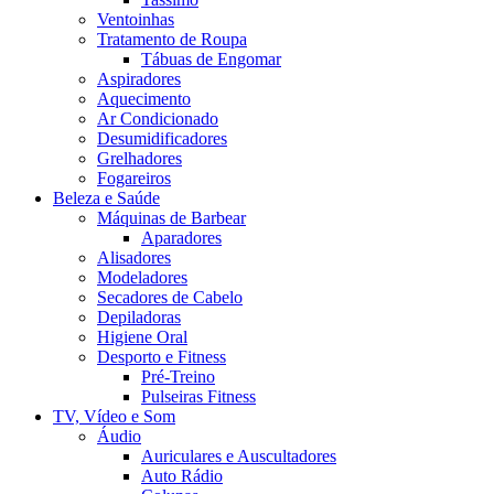
Ventoinhas
Tratamento de Roupa
Tábuas de Engomar
Aspiradores
Aquecimento
Ar Condicionado
Desumidificadores
Grelhadores
Fogareiros
Beleza e Saúde
Máquinas de Barbear
Aparadores
Alisadores
Modeladores
Secadores de Cabelo
Depiladoras
Higiene Oral
Desporto e Fitness
Pré-Treino
Pulseiras Fitness
TV, Vídeo e Som
Áudio
Auriculares e Auscultadores
Auto Rádio