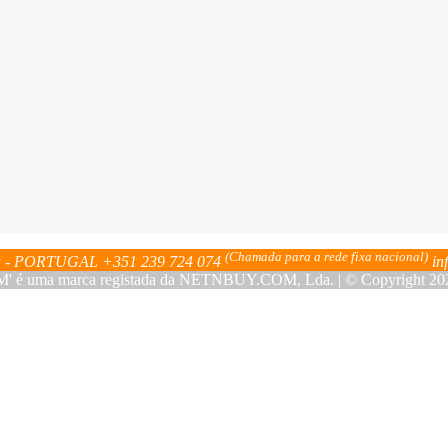
(Chamada para a rede fixa nacional)
bra - PORTUGAL
+351 239 724 074
in
ma marca registada da NETNBUY.COM, Lda. | © Copyright 2023