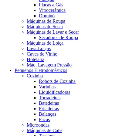
Placas a Gás
Vitrocerâmica
Dominó
Máquinas de Roupa
Máquinas de Secar
Máquinas de Lavar e Secar
Secadores de Roupa
Máquinas de Loiça
Lava-Loiças
Caves de Vinho
Hotelaria
Máq. Lavagem Pressão
Pequenos Eletrodomésticos
Cozinha
Robots de Cozinha
Varinhas
Liquidificadoras
Torradeiras
Batedeiras
Fritadeiras
Balanças
Facas
Microondas
Máquinas de Café
Tassimo