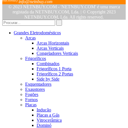
nacional)
info@netnbuy.com
© 2023 NETNBUY.COM - 'NETNBUY.COM' é uma marca
registada da NETNBUY.COM, Lda. | © Copyright 2023
NETNBUY.COM, Lda. All rights reserved.
Grandes Eletrodomésticos
Arcas
Arcas Horizontais
Arcas Verticais
Congeladores Verticais
Frigoríficos
Combinados
Frigoríficos 1 Porta
Frigoríficos 2 Portas
Side by Side
Esquentadores
Exaustores
Fogões
Fornos
Placas
Indução
Placas a Gás
Vitrocerâmica
Dominó