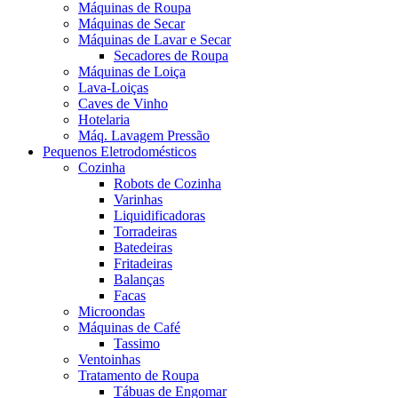
Máquinas de Roupa
Máquinas de Secar
Máquinas de Lavar e Secar
Secadores de Roupa
Máquinas de Loiça
Lava-Loiças
Caves de Vinho
Hotelaria
Máq. Lavagem Pressão
Pequenos Eletrodomésticos
Cozinha
Robots de Cozinha
Varinhas
Liquidificadoras
Torradeiras
Batedeiras
Fritadeiras
Balanças
Facas
Microondas
Máquinas de Café
Tassimo
Ventoinhas
Tratamento de Roupa
Tábuas de Engomar