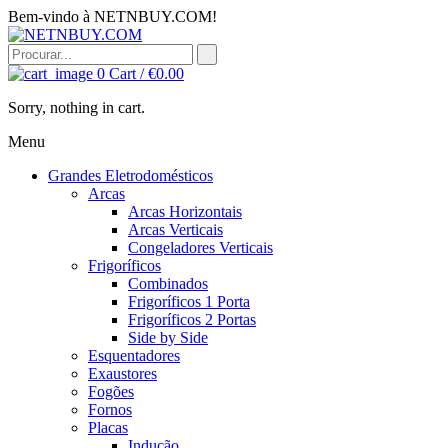
Bem-vindo à NETNBUY.COM!
0
Cart /
€
0.00
Sorry, nothing in cart.
Menu
Grandes Eletrodomésticos
Arcas
Arcas Horizontais
Arcas Verticais
Congeladores Verticais
Frigoríficos
Combinados
Frigoríficos 1 Porta
Frigoríficos 2 Portas
Side by Side
Esquentadores
Exaustores
Fogões
Fornos
Placas
Indução