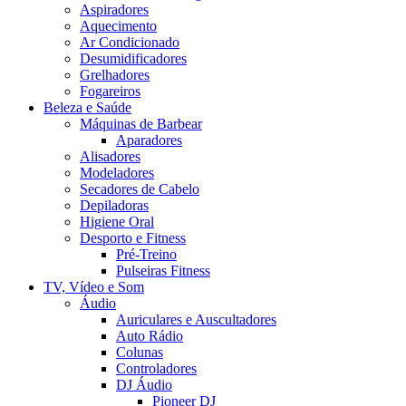
Aspiradores
Aquecimento
Ar Condicionado
Desumidificadores
Grelhadores
Fogareiros
Beleza e Saúde
Máquinas de Barbear
Aparadores
Alisadores
Modeladores
Secadores de Cabelo
Depiladoras
Higiene Oral
Desporto e Fitness
Pré-Treino
Pulseiras Fitness
TV, Vídeo e Som
Áudio
Auriculares e Auscultadores
Auto Rádio
Colunas
Controladores
DJ Áudio
Pioneer DJ