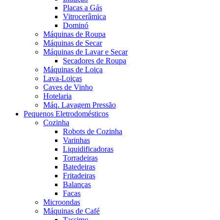
Placas a Gás
Vitrocerâmica
Dominó
Máquinas de Roupa
Máquinas de Secar
Máquinas de Lavar e Secar
Secadores de Roupa
Máquinas de Loiça
Lava-Loiças
Caves de Vinho
Hotelaria
Máq. Lavagem Pressão
Pequenos Eletrodomésticos
Cozinha
Robots de Cozinha
Varinhas
Liquidificadoras
Torradeiras
Batedeiras
Fritadeiras
Balanças
Facas
Microondas
Máquinas de Café
Tassimo