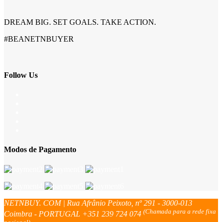
DREAM BIG. SET GOALS. TAKE ACTION.
#BEANETNBUYER
Follow Us
Modos de Pagamento
NETNBUY. COM | Rua Afrânio Peixoto, nº 291 - 3000-013
(Chamada para a rede fixa
Coimbra - PORTUGAL
+351 239 724 074