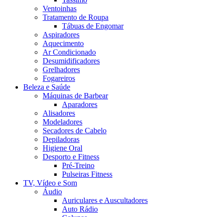
Ventoinhas
Tratamento de Roupa
Tábuas de Engomar
Aspiradores
Aquecimento
Ar Condicionado
Desumidificadores
Grelhadores
Fogareiros
Beleza e Saúde
Máquinas de Barbear
Aparadores
Alisadores
Modeladores
Secadores de Cabelo
Depiladoras
Higiene Oral
Desporto e Fitness
Pré-Treino
Pulseiras Fitness
TV, Vídeo e Som
Áudio
Auriculares e Auscultadores
Auto Rádio