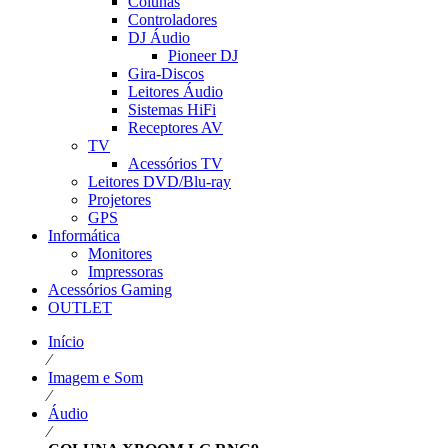
Colunas
Controladores
DJ Áudio
Pioneer DJ
Gira-Discos
Leitores Áudio
Sistemas HiFi
Receptores AV
TV
Acessórios TV
Leitores DVD/Blu-ray
Projetores
GPS
Informática
Monitores
Impressoras
Acessórios Gaming
OUTLET
Início
⁄
Imagem e Som
⁄
Áudio
⁄