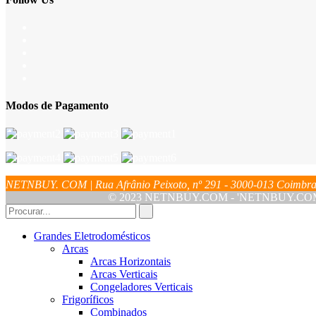
Modos de Pagamento
NETNBUY. COM | Rua Afrânio Peixoto, nº 291 - 3000-013 Coim
© 2023 NETNBUY.COM - 'NETNBUY.COM' é u
Grandes Eletrodomésticos
Arcas
Arcas Horizontais
Arcas Verticais
Congeladores Verticais
Frigoríficos
Combinados