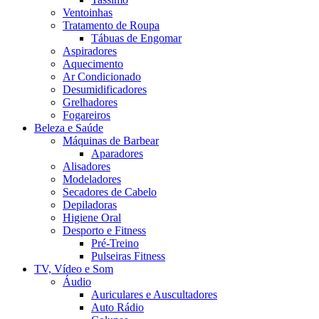
Ventoinhas
Tratamento de Roupa
Tábuas de Engomar
Aspiradores
Aquecimento
Ar Condicionado
Desumidificadores
Grelhadores
Fogareiros
Beleza e Saúde
Máquinas de Barbear
Aparadores
Alisadores
Modeladores
Secadores de Cabelo
Depiladoras
Higiene Oral
Desporto e Fitness
Pré-Treino
Pulseiras Fitness
TV, Vídeo e Som
Áudio
Auriculares e Auscultadores
Auto Rádio