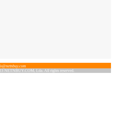
fo@netnbuy.com
 NETNBUY.COM, Lda. All rights reserved.