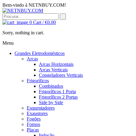
Bem-vindo à NETNBUY.COM!
0
Cart /
€
0.00
Sorry, nothing in cart.
Menu
Grandes Eletrodomésticos
Arcas
Arcas Horizontais
Arcas Verticais
Congeladores Verticais
Frigoríficos
Combinados
Frigoríficos 1 Porta
Frigoríficos 2 Portas
Side by Side
Esquentadores
Exaustores
Fogões
Fornos
Placas
Indução