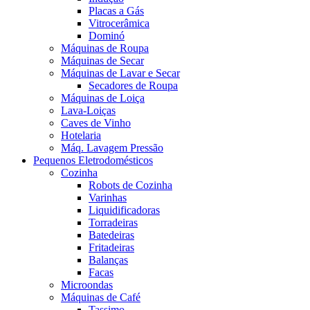
Placas a Gás
Vitrocerâmica
Dominó
Máquinas de Roupa
Máquinas de Secar
Máquinas de Lavar e Secar
Secadores de Roupa
Máquinas de Loiça
Lava-Loiças
Caves de Vinho
Hotelaria
Máq. Lavagem Pressão
Pequenos Eletrodomésticos
Cozinha
Robots de Cozinha
Varinhas
Liquidificadoras
Torradeiras
Batedeiras
Fritadeiras
Balanças
Facas
Microondas
Máquinas de Café
Tassimo