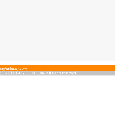
fo@netnbuy.com
 NETNBUY.COM, Lda. All rights reserved.