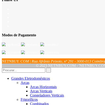
Modos de Pagamento
NETNBUY. COM | Rua Afrânio Peixoto, nº 291 - 3000-013 Coim
© 2023 NETNBUY.COM - 'NETNBUY.COM' é u
Grandes Eletrodomésticos
Arcas
Arcas Horizontais
Arcas Verticais
Congeladores Verticais
Frigoríficos
Combinados