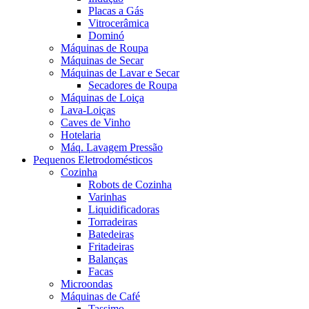
Placas a Gás
Vitrocerâmica
Dominó
Máquinas de Roupa
Máquinas de Secar
Máquinas de Lavar e Secar
Secadores de Roupa
Máquinas de Loiça
Lava-Loiças
Caves de Vinho
Hotelaria
Máq. Lavagem Pressão
Pequenos Eletrodomésticos
Cozinha
Robots de Cozinha
Varinhas
Liquidificadoras
Torradeiras
Batedeiras
Fritadeiras
Balanças
Facas
Microondas
Máquinas de Café
Tassimo