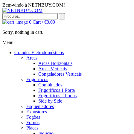
Bem-vindo à NETNBUY.COM!
0
Cart /
€
0.00
Sorry, nothing in cart.
Menu
Grandes Eletrodomésticos
Arcas
Arcas Horizontais
Arcas Verticais
Congeladores Verticais
Frigoríficos
Combinados
Frigoríficos 1 Porta
Frigoríficos 2 Portas
Side by Side
Esquentadores
Exaustores
Fogões
Fornos
Placas
Indução