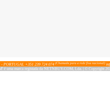
(Chamada para a rede fixa nacional)
bra - PORTUGAL
+351 239 724 074
in
ma marca registada da NETNBUY.COM, Lda. | © Copyright 2023