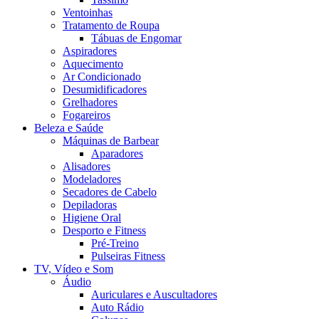
Ventoinhas
Tratamento de Roupa
Tábuas de Engomar
Aspiradores
Aquecimento
Ar Condicionado
Desumidificadores
Grelhadores
Fogareiros
Beleza e Saúde
Máquinas de Barbear
Aparadores
Alisadores
Modeladores
Secadores de Cabelo
Depiladoras
Higiene Oral
Desporto e Fitness
Pré-Treino
Pulseiras Fitness
TV, Vídeo e Som
Áudio
Auriculares e Auscultadores
Auto Rádio