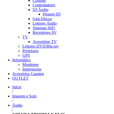
Colunas
Controladores
DJ Áudio
Pioneer DJ
Gira-Discos
Leitores Áudio
Sistemas HiFi
Receptores AV
TV
Acessórios TV
Leitores DVD/Blu-ray
Projetores
GPS
Informática
Monitores
Impressoras
Acessórios Gaming
OUTLET
Início
⁄
Imagem e Som
⁄
Áudio
⁄