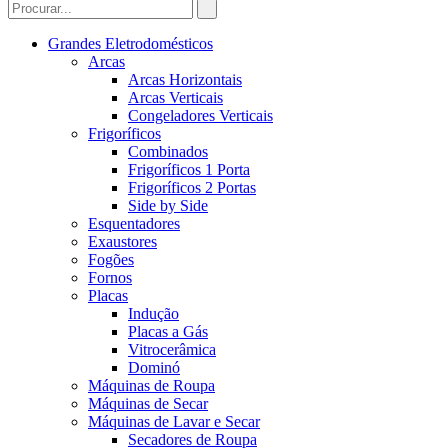
Grandes Eletrodomésticos
Arcas
Arcas Horizontais
Arcas Verticais
Congeladores Verticais
Frigoríficos
Combinados
Frigoríficos 1 Porta
Frigoríficos 2 Portas
Side by Side
Esquentadores
Exaustores
Fogões
Fornos
Placas
Indução
Placas a Gás
Vitrocerâmica
Dominó
Máquinas de Roupa
Máquinas de Secar
Máquinas de Lavar e Secar
Secadores de Roupa