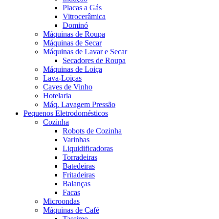
Placas a Gás
Vitrocerâmica
Dominó
Máquinas de Roupa
Máquinas de Secar
Máquinas de Lavar e Secar
Secadores de Roupa
Máquinas de Loiça
Lava-Loiças
Caves de Vinho
Hotelaria
Máq. Lavagem Pressão
Pequenos Eletrodomésticos
Cozinha
Robots de Cozinha
Varinhas
Liquidificadoras
Torradeiras
Batedeiras
Fritadeiras
Balanças
Facas
Microondas
Máquinas de Café
Tassimo