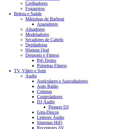
Grelhadores
Fogareiros
Beleza e Saúde
Máquinas de Barbear
Aparadores
Alisadores
Modeladores
Secadores de Cabelo
Depiladoras
Higiene Oral
Desporto e Fitness
Pré-Treino
Pulseiras Fitness
TV, Vídeo e Som
Áudio
Auriculares e Auscultadores
Auto Rádio
Colunas
Controladores
DJ Áudio
Pioneer DJ
Gira-Discos
Leitores Áudio
Sistemas HiFi
Receptores AV