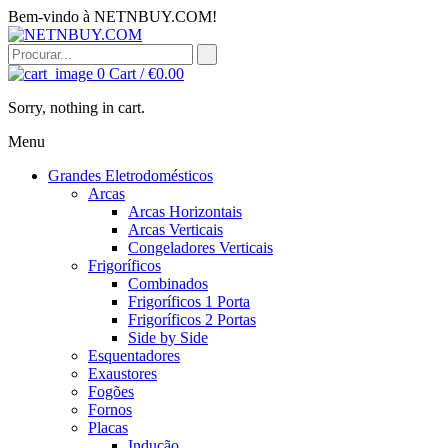
Bem-vindo à NETNBUY.COM!
0
Cart /
€
0.00
Sorry, nothing in cart.
Menu
Grandes Eletrodomésticos
Arcas
Arcas Horizontais
Arcas Verticais
Congeladores Verticais
Frigoríficos
Combinados
Frigoríficos 1 Porta
Frigoríficos 2 Portas
Side by Side
Esquentadores
Exaustores
Fogões
Fornos
Placas
Indução