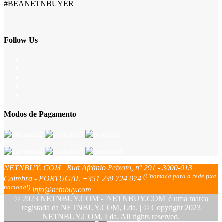
#BEANETNBUYER
Follow Us
Modos de Pagamento
NETNBUY. COM | Rua Afrânio Peixoto, nº 291 - 3000-013
(Chamada para a rede fixa
Coimbra - PORTUGAL
+351 239 724 074
nacional)
info@netnbuy.com
© 2023 NETNBUY.COM - 'NETNBUY.COM' é uma marca
registada da NETNBUY.COM, Lda. | © Copyright 2023
NETNBUY.COM, Lda. All rights reserved.