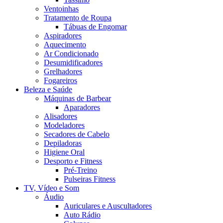
Ventoinhas
Tratamento de Roupa
Tábuas de Engomar
Aspiradores
Aquecimento
Ar Condicionado
Desumidificadores
Grelhadores
Fogareiros
Beleza e Saúde
Máquinas de Barbear
Aparadores
Alisadores
Modeladores
Secadores de Cabelo
Depiladoras
Higiene Oral
Desporto e Fitness
Pré-Treino
Pulseiras Fitness
TV, Vídeo e Som
Áudio
Auriculares e Auscultadores
Auto Rádio