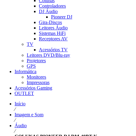
Colunas
Controladores
DJ Áudio
Pioneer DJ
Gira-Discos
Leitores Áudio
Sistemas HiFi
Receptores AV
TV
Acessórios TV
Leitores DVD/Blu-ray
Projetores
GPS
Informática
Monitores
Impressoras
Acessórios Gaming
OUTLET
Início
⁄
Imagem e Som
⁄
Áudio
⁄