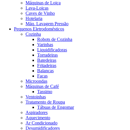
Máquinas de Loiça
Lava-Loiças
Caves de Vinho
Hotelaria
Máq. Lavagem Pressão
Pequenos Eletrodomésticos
Cozinha
Robots de Cozinha
Varinhas
Liquidificadoras
Torradeiras
Batedeiras
Fritadeiras
Balanças
Facas
Microondas
Máquinas de Café
Tassimo
Ventoinhas
Tratamento de Roupa
Tábuas de Engomar
Aspiradores
Aquecimento
Ar Condicionado
Desumidificadores