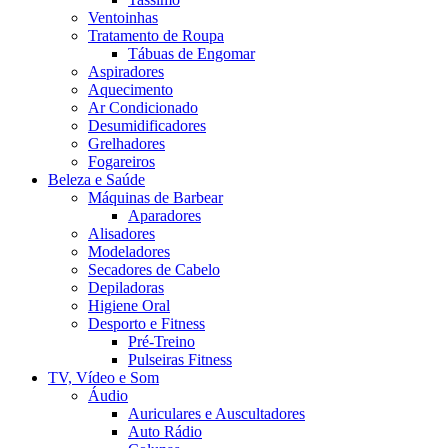
Ventoinhas
Tratamento de Roupa
Tábuas de Engomar
Aspiradores
Aquecimento
Ar Condicionado
Desumidificadores
Grelhadores
Fogareiros
Beleza e Saúde
Máquinas de Barbear
Aparadores
Alisadores
Modeladores
Secadores de Cabelo
Depiladoras
Higiene Oral
Desporto e Fitness
Pré-Treino
Pulseiras Fitness
TV, Vídeo e Som
Áudio
Auriculares e Auscultadores
Auto Rádio