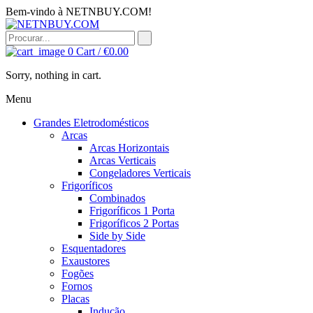
Bem-vindo à NETNBUY.COM!
0
Cart /
€
0.00
Sorry, nothing in cart.
Menu
Grandes Eletrodomésticos
Arcas
Arcas Horizontais
Arcas Verticais
Congeladores Verticais
Frigoríficos
Combinados
Frigoríficos 1 Porta
Frigoríficos 2 Portas
Side by Side
Esquentadores
Exaustores
Fogões
Fornos
Placas
Indução