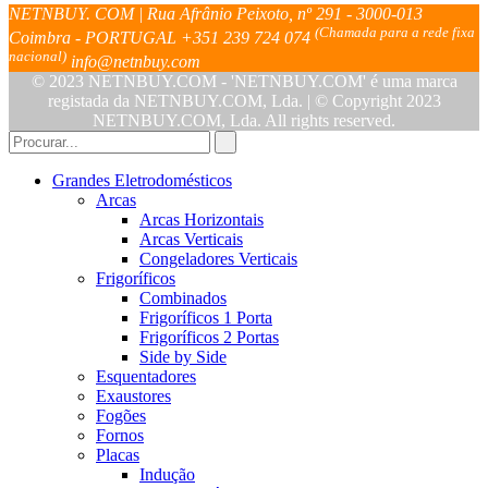
NETNBUY. COM | Rua Afrânio Peixoto, nº 291 - 3000-013
(Chamada para a rede fixa
Coimbra - PORTUGAL
+351 239 724 074
nacional)
info@netnbuy.com
© 2023 NETNBUY.COM - 'NETNBUY.COM' é uma marca
registada da NETNBUY.COM, Lda. | © Copyright 2023
NETNBUY.COM, Lda. All rights reserved.
Grandes Eletrodomésticos
Arcas
Arcas Horizontais
Arcas Verticais
Congeladores Verticais
Frigoríficos
Combinados
Frigoríficos 1 Porta
Frigoríficos 2 Portas
Side by Side
Esquentadores
Exaustores
Fogões
Fornos
Placas
Indução