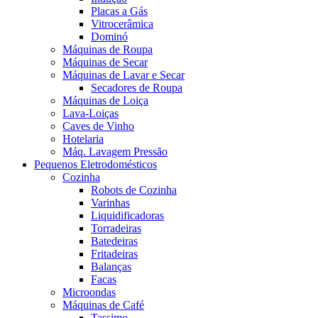
Placas a Gás
Vitrocerâmica
Dominó
Máquinas de Roupa
Máquinas de Secar
Máquinas de Lavar e Secar
Secadores de Roupa
Máquinas de Loiça
Lava-Loiças
Caves de Vinho
Hotelaria
Máq. Lavagem Pressão
Pequenos Eletrodomésticos
Cozinha
Robots de Cozinha
Varinhas
Liquidificadoras
Torradeiras
Batedeiras
Fritadeiras
Balanças
Facas
Microondas
Máquinas de Café
Tassimo