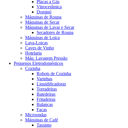
Placas a Gás
Vitrocerâmica
Dominó
Máquinas de Roupa
Máquinas de Secar
Máquinas de Lavar e Secar
Secadores de Roupa
Máquinas de Loiça
Lava-Loiças
Caves de Vinho
Hotelaria
Máq. Lavagem Pressão
Pequenos Eletrodomésticos
Cozinha
Robots de Cozinha
Varinhas
Liquidificadoras
Torradeiras
Batedeiras
Fritadeiras
Balanças
Facas
Microondas
Máquinas de Café
Tassimo