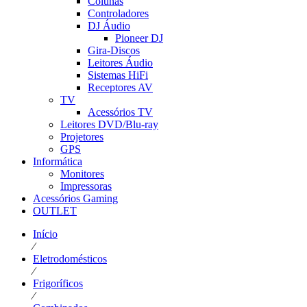
Colunas
Controladores
DJ Áudio
Pioneer DJ
Gira-Discos
Leitores Áudio
Sistemas HiFi
Receptores AV
TV
Acessórios TV
Leitores DVD/Blu-ray
Projetores
GPS
Informática
Monitores
Impressoras
Acessórios Gaming
OUTLET
Início
⁄
Eletrodomésticos
⁄
Frigoríficos
⁄