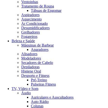
Ventoinhas
Tratamento de Roupa
Tábuas de Engomar
Aspiradores
Aquecimento
Ar Condicionado
Desumidificadores
Grelhadores
Fogareiros
Beleza e Saúde
Máquinas de Barbear
Aparadores
Alisadores
Modeladores
Secadores de Cabelo
Depiladoras
Higiene Oral
Desporto e Fitness
Pré-Treino
Pulseiras Fitness
TV, Vídeo e Som
Áudio
Auriculares e Auscultadores
Auto Rádio
Colunas