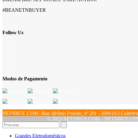
#BEANETNBUYER
Follow Us
Modos de Pagamento
NETNBUY. COM | Rua Afrânio Peixoto, nº 291 - 3000-013 Coim
© 2023 NETNBUY.COM - 'NETNBUY.COM' é u
Grandes Eletrodomésticos