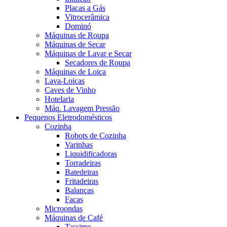
Placas a Gás
Vitrocerâmica
Dominó
Máquinas de Roupa
Máquinas de Secar
Máquinas de Lavar e Secar
Secadores de Roupa
Máquinas de Loiça
Lava-Loiças
Caves de Vinho
Hotelaria
Máq. Lavagem Pressão
Pequenos Eletrodomésticos
Cozinha
Robots de Cozinha
Varinhas
Liquidificadoras
Torradeiras
Batedeiras
Fritadeiras
Balanças
Facas
Microondas
Máquinas de Café
Tassimo