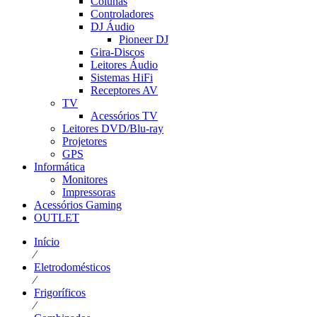
Colunas
Controladores
DJ Áudio
Pioneer DJ
Gira-Discos
Leitores Áudio
Sistemas HiFi
Receptores AV
TV
Acessórios TV
Leitores DVD/Blu-ray
Projetores
GPS
Informática
Monitores
Impressoras
Acessórios Gaming
OUTLET
Início
⁄
Eletrodomésticos
⁄
Frigoríficos
⁄