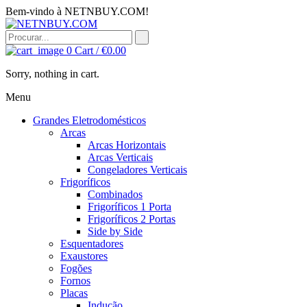
Bem-vindo à NETNBUY.COM!
0
Cart /
€
0.00
Sorry, nothing in cart.
Menu
Grandes Eletrodomésticos
Arcas
Arcas Horizontais
Arcas Verticais
Congeladores Verticais
Frigoríficos
Combinados
Frigoríficos 1 Porta
Frigoríficos 2 Portas
Side by Side
Esquentadores
Exaustores
Fogões
Fornos
Placas
Indução