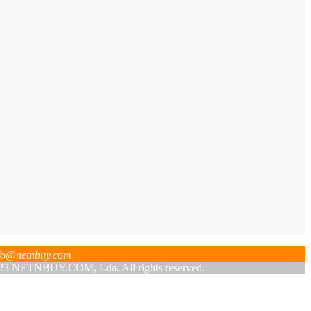
fo@netnbuy.com
 NETNBUY.COM, Lda. All rights reserved.