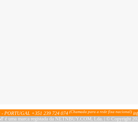
(Chamada para a rede fixa nacional)
bra - PORTUGAL
+351 239 724 074
in
ma marca registada da NETNBUY.COM, Lda. | © Copyright 2023