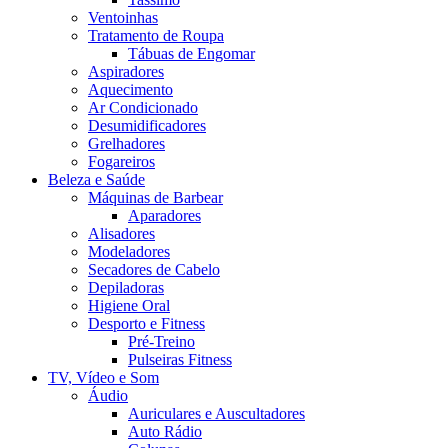
Ventoinhas
Tratamento de Roupa
Tábuas de Engomar
Aspiradores
Aquecimento
Ar Condicionado
Desumidificadores
Grelhadores
Fogareiros
Beleza e Saúde
Máquinas de Barbear
Aparadores
Alisadores
Modeladores
Secadores de Cabelo
Depiladoras
Higiene Oral
Desporto e Fitness
Pré-Treino
Pulseiras Fitness
TV, Vídeo e Som
Áudio
Auriculares e Auscultadores
Auto Rádio