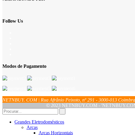
Follow Us
Modos de Pagamento
NETNBUY. COM | Rua Afrânio Peixoto, nº 291 - 3000-013 Coim
© 2023 NETNBUY.COM - 'NETNBUY.COM' é u
Grandes Eletrodomésticos
Arcas
Arcas Horizontais