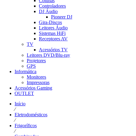
Colunas
Controladores
DJ Áudio
Pioneer DJ
Gira-Discos
Leitores Áudio
Sistemas HiFi
Receptores AV
TV
Acessórios TV
Leitores DVD/Blu-ray
Projetores
GPS
Informática
Monitores
Impressoras
Acessórios Gaming
OUTLET
Início
⁄
Eletrodomésticos
⁄
Frigoríficos
⁄