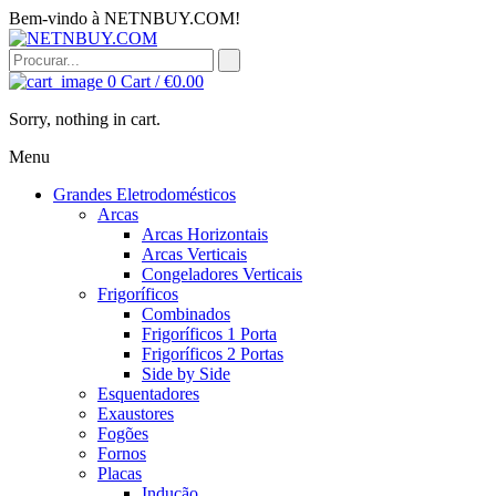
Bem-vindo à NETNBUY.COM!
0
Cart /
€
0.00
Sorry, nothing in cart.
Menu
Grandes Eletrodomésticos
Arcas
Arcas Horizontais
Arcas Verticais
Congeladores Verticais
Frigoríficos
Combinados
Frigoríficos 1 Porta
Frigoríficos 2 Portas
Side by Side
Esquentadores
Exaustores
Fogões
Fornos
Placas
Indução