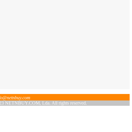
fo@netnbuy.com
 NETNBUY.COM, Lda. All rights reserved.