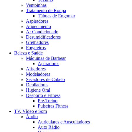
Ventoinhas
Tratamento de Roupa
Tábuas de Engomar
Aspiradores
Aquecimento
Ar Condicionado
Desumidificadores
Grelhadores
Fogareiros
Beleza e Saúde
Máquinas de Barbear
Aparadores
Alisadores
Modeladores
Secadores de Cabelo
Depiladoras
Higiene Oral
Desporto e Fitness
Pré-Treino
Pulseiras Fitness
TV, Vídeo e Som
Áudio
Auriculares e Auscultadores
Auto Rádio