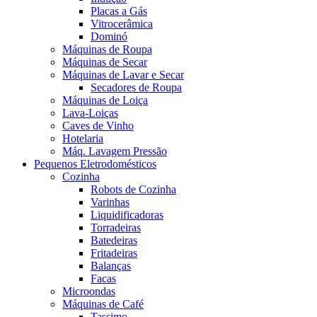
Placas a Gás
Vitrocerâmica
Dominó
Máquinas de Roupa
Máquinas de Secar
Máquinas de Lavar e Secar
Secadores de Roupa
Máquinas de Loiça
Lava-Loiças
Caves de Vinho
Hotelaria
Máq. Lavagem Pressão
Pequenos Eletrodomésticos
Cozinha
Robots de Cozinha
Varinhas
Liquidificadoras
Torradeiras
Batedeiras
Fritadeiras
Balanças
Facas
Microondas
Máquinas de Café
Tassimo