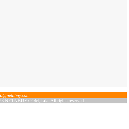
fo@netnbuy.com
 NETNBUY.COM, Lda. All rights reserved.