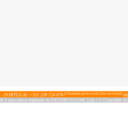
(Chamada para a rede fixa nacional)
bra - PORTUGAL
+351 239 724 074
in
ma marca registada da NETNBUY.COM, Lda. | © Copyright 2023