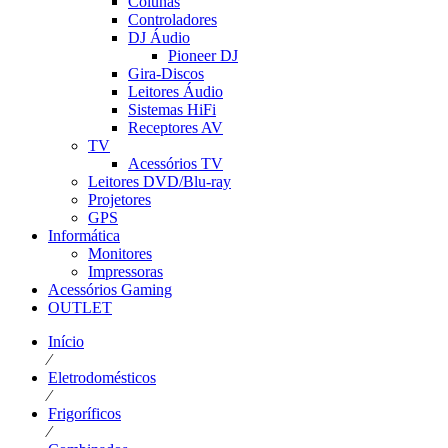
Colunas
Controladores
DJ Áudio
Pioneer DJ
Gira-Discos
Leitores Áudio
Sistemas HiFi
Receptores AV
TV
Acessórios TV
Leitores DVD/Blu-ray
Projetores
GPS
Informática
Monitores
Impressoras
Acessórios Gaming
OUTLET
Início
⁄
Eletrodomésticos
⁄
Frigoríficos
⁄