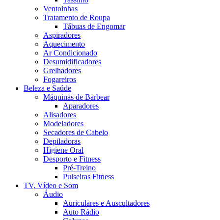
Ventoinhas
Tratamento de Roupa
Tábuas de Engomar
Aspiradores
Aquecimento
Ar Condicionado
Desumidificadores
Grelhadores
Fogareiros
Beleza e Saúde
Máquinas de Barbear
Aparadores
Alisadores
Modeladores
Secadores de Cabelo
Depiladoras
Higiene Oral
Desporto e Fitness
Pré-Treino
Pulseiras Fitness
TV, Vídeo e Som
Áudio
Auriculares e Auscultadores
Auto Rádio