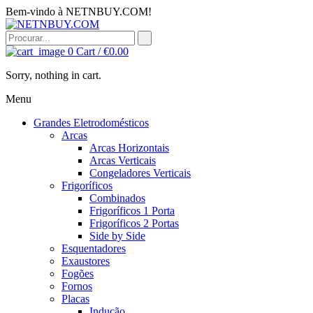
Bem-vindo à NETNBUY.COM!
0
Cart /
€
0.00
Sorry, nothing in cart.
Menu
Grandes Eletrodomésticos
Arcas
Arcas Horizontais
Arcas Verticais
Congeladores Verticais
Frigoríficos
Combinados
Frigoríficos 1 Porta
Frigoríficos 2 Portas
Side by Side
Esquentadores
Exaustores
Fogões
Fornos
Placas
Indução