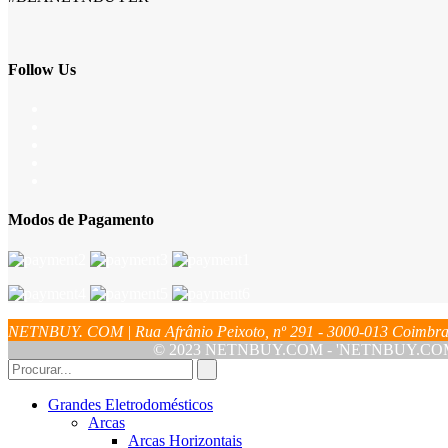
Follow Us
Modos de Pagamento
NETNBUY. COM | Rua Afrânio Peixoto, nº 291 - 3000-013 Coim
© 2023 NETNBUY.COM - 'NETNBUY.COM' é u
Grandes Eletrodomésticos
Arcas
Arcas Horizontais