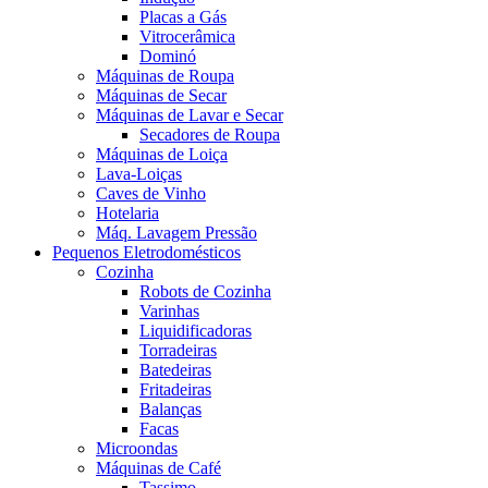
Placas a Gás
Vitrocerâmica
Dominó
Máquinas de Roupa
Máquinas de Secar
Máquinas de Lavar e Secar
Secadores de Roupa
Máquinas de Loiça
Lava-Loiças
Caves de Vinho
Hotelaria
Máq. Lavagem Pressão
Pequenos Eletrodomésticos
Cozinha
Robots de Cozinha
Varinhas
Liquidificadoras
Torradeiras
Batedeiras
Fritadeiras
Balanças
Facas
Microondas
Máquinas de Café
Tassimo