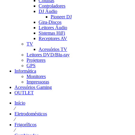
Colunas
Controladores
DJ Áudio
Pioneer DJ
Gira-Discos
Leitores Áudio
Sistemas HiFi
Receptores AV
TV
Acessórios TV
Leitores DVD/Blu-ray
Projetores
GPS
Informática
Monitores
Impressoras
Acessórios Gaming
OUTLET
Início
⁄
Eletrodomésticos
⁄
Frigoríficos
⁄