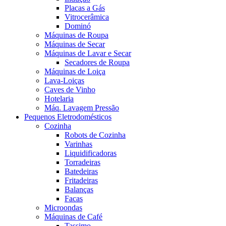
Placas a Gás
Vitrocerâmica
Dominó
Máquinas de Roupa
Máquinas de Secar
Máquinas de Lavar e Secar
Secadores de Roupa
Máquinas de Loiça
Lava-Loiças
Caves de Vinho
Hotelaria
Máq. Lavagem Pressão
Pequenos Eletrodomésticos
Cozinha
Robots de Cozinha
Varinhas
Liquidificadoras
Torradeiras
Batedeiras
Fritadeiras
Balanças
Facas
Microondas
Máquinas de Café
Tassimo