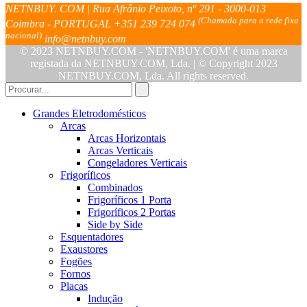
NETNBUY. COM | Rua Afrânio Peixoto, nº 291 - 3000-013
(Chamada para a rede fixa
Coimbra - PORTUGAL
+351 239 724 074
nacional)
info@netnbuy.com
© 2023 NETNBUY.COM - 'NETNBUY.COM' é uma marca
registada da NETNBUY.COM, Lda. | © Copyright 2023
NETNBUY.COM, Lda. All rights reserved.
Grandes Eletrodomésticos
Arcas
Arcas Horizontais
Arcas Verticais
Congeladores Verticais
Frigoríficos
Combinados
Frigoríficos 1 Porta
Frigoríficos 2 Portas
Side by Side
Esquentadores
Exaustores
Fogões
Fornos
Placas
Indução