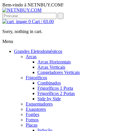
Bem-vindo à NETNBUY.COM!
0
Cart /
€
0.00
Sorry, nothing in cart.
Menu
Grandes Eletrodomésticos
Arcas
Arcas Horizontais
Arcas Verticais
Congeladores Verticais
Frigoríficos
Combinados
Frigoríficos 1 Porta
Frigoríficos 2 Portas
Side by Side
Esquentadores
Exaustores
Fogões
Fornos
Placas
Indução