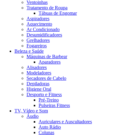
Ventoinhas
Tratamento de Roupa
Tábuas de Engomar
Aspiradores
Aquecimento
Ar Condicionado
Desumidificadores
Grelhadores
Fogareiros
Beleza e Saúde
Máquinas de Barbear
Aparadores
Alisadores
Modeladores
Secadores de Cabelo
Depiladoras
Higiene Oral
Desporto e Fitness
Pré-Treino
Pulseiras Fitness
TV, Vídeo e Som
Áudio
Auriculares e Auscultadores
Auto Rádio
Colunas