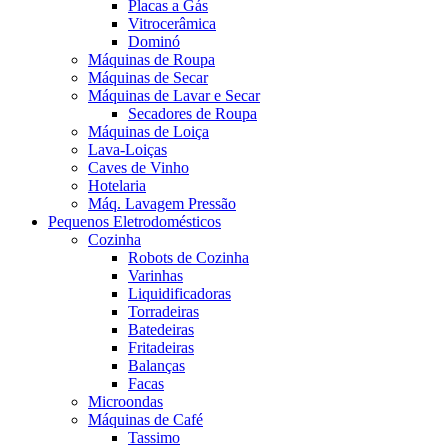
Placas a Gás
Vitrocerâmica
Dominó
Máquinas de Roupa
Máquinas de Secar
Máquinas de Lavar e Secar
Secadores de Roupa
Máquinas de Loiça
Lava-Loiças
Caves de Vinho
Hotelaria
Máq. Lavagem Pressão
Pequenos Eletrodomésticos
Cozinha
Robots de Cozinha
Varinhas
Liquidificadoras
Torradeiras
Batedeiras
Fritadeiras
Balanças
Facas
Microondas
Máquinas de Café
Tassimo