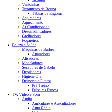
Ventoinhas
Tratamento de Roupa
Tábuas de Engomar
Aspiradores
Aquecimento
Ar Condicionado
Desumidificadores
Grelhadores
Fogareiros
Beleza e Saúde
Máquinas de Barbear
Aparadores
Alisadores
Modeladores
Secadores de Cabelo
Depiladoras
Higiene Oral
Desporto e Fitness
Pré-Treino
Pulseiras Fitness
TV, Vídeo e Som
Áudio
Auriculares e Auscultadores
Auto Rádio