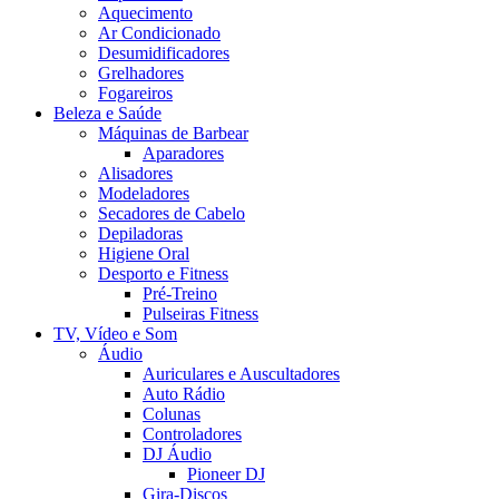
Aquecimento
Ar Condicionado
Desumidificadores
Grelhadores
Fogareiros
Beleza e Saúde
Máquinas de Barbear
Aparadores
Alisadores
Modeladores
Secadores de Cabelo
Depiladoras
Higiene Oral
Desporto e Fitness
Pré-Treino
Pulseiras Fitness
TV, Vídeo e Som
Áudio
Auriculares e Auscultadores
Auto Rádio
Colunas
Controladores
DJ Áudio
Pioneer DJ
Gira-Discos