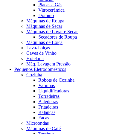
Placas a Gás
Vitrocerâmica
Dominó
Máquinas de Roupa
Máquinas de Secar
Máquinas de Lavar e Secar
Secadores de Roupa
Máquinas de Loiça
Lava-Loiças
Caves de Vinho
Hotelaria
Máq. Lavagem Pressão
Pequenos Eletrodomésticos
Cozinha
Robots de Cozinha
Varinhas
Liquidificadoras
Torradeiras
Batedeiras
Fritadeiras
Balanças
Facas
Microondas
Máquinas de Café
Tassimo