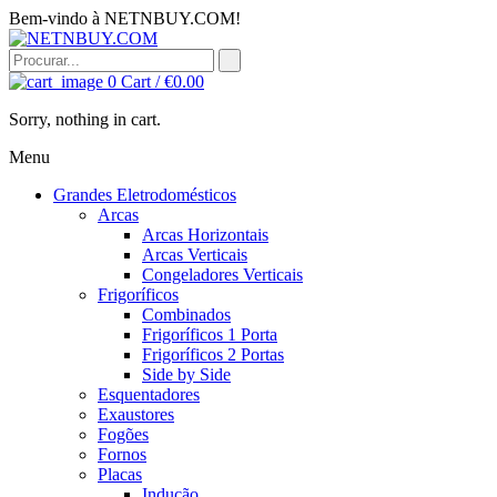
Bem-vindo à NETNBUY.COM!
0
Cart /
€
0.00
Sorry, nothing in cart.
Menu
Grandes Eletrodomésticos
Arcas
Arcas Horizontais
Arcas Verticais
Congeladores Verticais
Frigoríficos
Combinados
Frigoríficos 1 Porta
Frigoríficos 2 Portas
Side by Side
Esquentadores
Exaustores
Fogões
Fornos
Placas
Indução