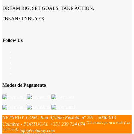
DREAM BIG. SET GOALS. TAKE ACTION.
#BEANETNBUYER
Follow Us
Modos de Pagamento
NETNBUY. COM | Rua Afrânio Peixoto, nº 291 - 3000-013
(Chamada para a rede fixa
Coimbra - PORTUGAL
+351 239 724 074
nacional)
info@netnbuy.com