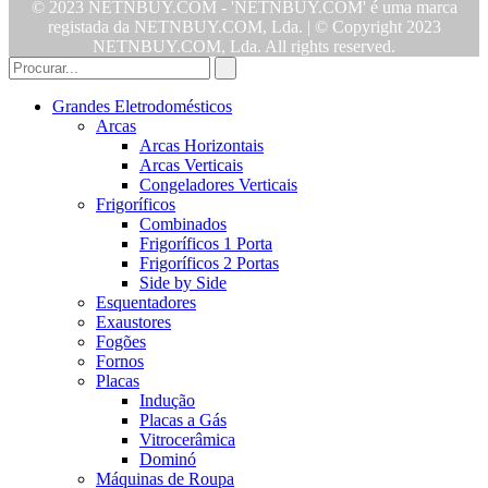
© 2023 NETNBUY.COM - 'NETNBUY.COM' é uma marca
registada da NETNBUY.COM, Lda. | © Copyright 2023
NETNBUY.COM, Lda. All rights reserved.
Grandes Eletrodomésticos
Arcas
Arcas Horizontais
Arcas Verticais
Congeladores Verticais
Frigoríficos
Combinados
Frigoríficos 1 Porta
Frigoríficos 2 Portas
Side by Side
Esquentadores
Exaustores
Fogões
Fornos
Placas
Indução
Placas a Gás
Vitrocerâmica
Dominó
Máquinas de Roupa