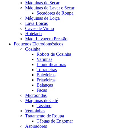
Máquinas de Secar
Máquinas de Lavar e Secar
Secadores de Roupa
Máquinas de Loiça
Lava-Loiças
Caves de Vinho
Hotelaria
Máq. Lavagem Pressão
Pequenos Eletrodomésticos
Cozinha
Robots de Cozinha
Varinhas
Liquidificadoras
Torradeiras
Batedeiras
Fritadeiras
Balanças
Facas
Microondas
Máquinas de Café
Tassimo
Ventoinhas
Tratamento de Roupa
Tábuas de Engomar
Aspiradores