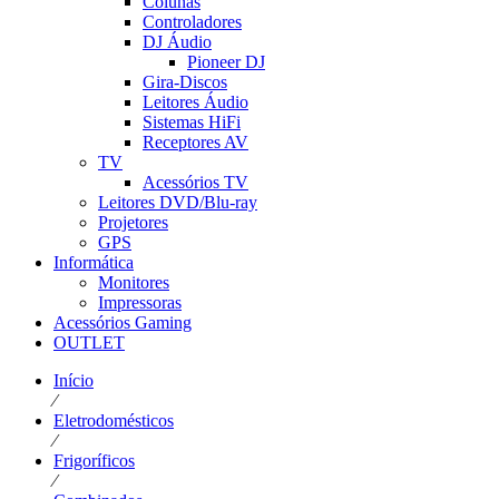
Colunas
Controladores
DJ Áudio
Pioneer DJ
Gira-Discos
Leitores Áudio
Sistemas HiFi
Receptores AV
TV
Acessórios TV
Leitores DVD/Blu-ray
Projetores
GPS
Informática
Monitores
Impressoras
Acessórios Gaming
OUTLET
Início
⁄
Eletrodomésticos
⁄
Frigoríficos
⁄