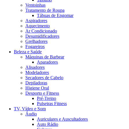
Ventoinhas
Tratamento de Roupa
Tábuas de Engomar
Aspiradores
Aquecimento
Ar Condicionado
Desumidificadores
Grelhadores
Fogareiros
Beleza e Saúde
Máquinas de Barbear
Aparadores
Alisadores
Modeladores
Secadores de Cabelo
Depiladoras
Higiene Oral
Desporto e Fitness
Pré-Treino
Pulseiras Fitness
TV, Vídeo e Som
Áudio
Auriculares e Auscultadores
Auto Rádio