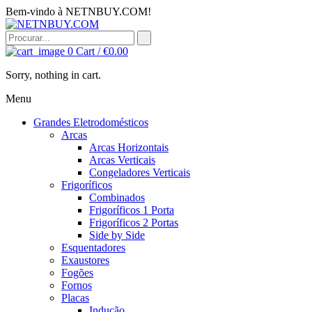
Bem-vindo à NETNBUY.COM!
0
Cart /
€
0.00
Sorry, nothing in cart.
Menu
Grandes Eletrodomésticos
Arcas
Arcas Horizontais
Arcas Verticais
Congeladores Verticais
Frigoríficos
Combinados
Frigoríficos 1 Porta
Frigoríficos 2 Portas
Side by Side
Esquentadores
Exaustores
Fogões
Fornos
Placas
Indução