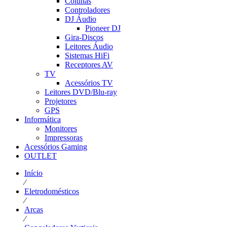
Colunas
Controladores
DJ Áudio
Pioneer DJ
Gira-Discos
Leitores Áudio
Sistemas HiFi
Receptores AV
TV
Acessórios TV
Leitores DVD/Blu-ray
Projetores
GPS
Informática
Monitores
Impressoras
Acessórios Gaming
OUTLET
Início
⁄
Eletrodomésticos
⁄
Arcas
⁄