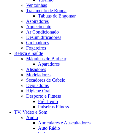
Ventoinhas
Tratamento de Roupa
Tábuas de Engomar
Aspiradores
Aquecimento
Ar Condicionado
Desumidificadores
Grelhadores
Fogareiros
Beleza e Saúde
Máquinas de Barbear
Aparadores
Alisadores
Modeladores
Secadores de Cabelo
Depiladoras
Higiene Oral
Desporto e Fitness
Pré-Treino
Pulseiras Fitness
TV, Vídeo e Som
Áudio
Auriculares e Auscultadores
Auto Rádio