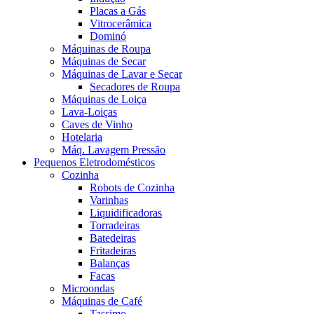
Placas a Gás
Vitrocerâmica
Dominó
Máquinas de Roupa
Máquinas de Secar
Máquinas de Lavar e Secar
Secadores de Roupa
Máquinas de Loiça
Lava-Loiças
Caves de Vinho
Hotelaria
Máq. Lavagem Pressão
Pequenos Eletrodomésticos
Cozinha
Robots de Cozinha
Varinhas
Liquidificadoras
Torradeiras
Batedeiras
Fritadeiras
Balanças
Facas
Microondas
Máquinas de Café
Tassimo