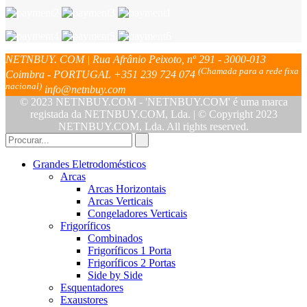
NETNBUY. COM | Rua Afrânio Peixoto, nº 291 - 3000-013
(Chamada para a rede fixa
Coimbra - PORTUGAL
+351 239 724 074
nacional)
info@netnbuy.com
© 2023 NETNBUY.COM - 'NETNBUY.COM' é uma marca
registada da NETNBUY.COM, Lda. | © Copyright 2023
NETNBUY.COM, Lda. All rights reserved.
Grandes Eletrodomésticos
Arcas
Arcas Horizontais
Arcas Verticais
Congeladores Verticais
Frigoríficos
Combinados
Frigoríficos 1 Porta
Frigoríficos 2 Portas
Side by Side
Esquentadores
Exaustores