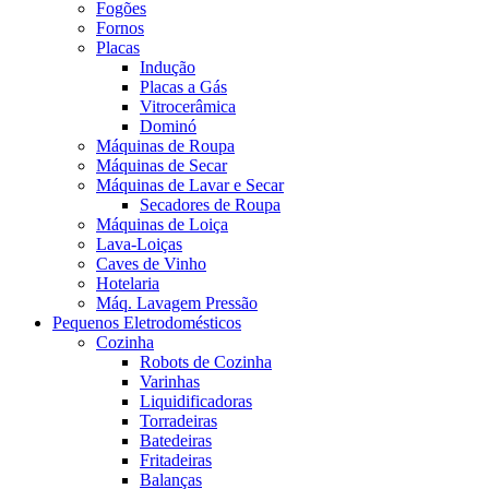
Fogões
Fornos
Placas
Indução
Placas a Gás
Vitrocerâmica
Dominó
Máquinas de Roupa
Máquinas de Secar
Máquinas de Lavar e Secar
Secadores de Roupa
Máquinas de Loiça
Lava-Loiças
Caves de Vinho
Hotelaria
Máq. Lavagem Pressão
Pequenos Eletrodomésticos
Cozinha
Robots de Cozinha
Varinhas
Liquidificadoras
Torradeiras
Batedeiras
Fritadeiras
Balanças