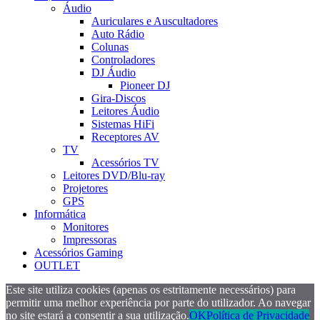
Áudio
Auriculares e Auscultadores
Auto Rádio
Colunas
Controladores
DJ Áudio
Pioneer DJ
Gira-Discos
Leitores Áudio
Sistemas HiFi
Receptores AV
TV
Acessórios TV
Leitores DVD/Blu-ray
Projetores
GPS
Informática
Monitores
Impressoras
Acessórios Gaming
OUTLET
Este site utiliza cookies (apenas os estritamente necessários) para
permitir uma melhor experiência por parte do utilizador. Ao navegar
no site estará a consentir a sua utilização.
OK
Política de Privacidade