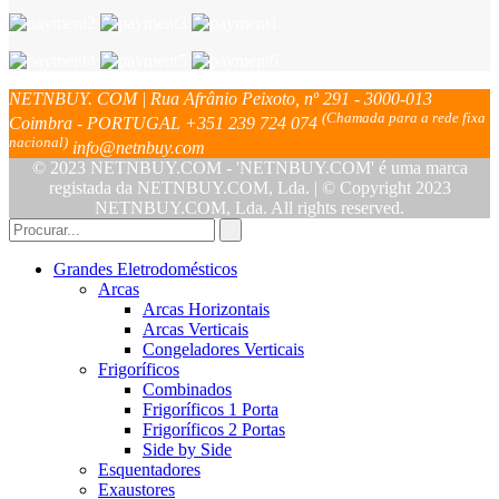
NETNBUY. COM | Rua Afrânio Peixoto, nº 291 - 3000-013
(Chamada para a rede fixa
Coimbra - PORTUGAL
+351 239 724 074
nacional)
info@netnbuy.com
© 2023 NETNBUY.COM - 'NETNBUY.COM' é uma marca
registada da NETNBUY.COM, Lda. | © Copyright 2023
NETNBUY.COM, Lda. All rights reserved.
Grandes Eletrodomésticos
Arcas
Arcas Horizontais
Arcas Verticais
Congeladores Verticais
Frigoríficos
Combinados
Frigoríficos 1 Porta
Frigoríficos 2 Portas
Side by Side
Esquentadores
Exaustores