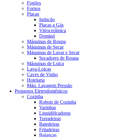
Fogões
Fornos
Placas
Indução
Placas a Gás
Vitrocerâmica
Dominó
Máquinas de Roupa
Máquinas de Secar
Máquinas de Lavar e Secar
Secadores de Roupa
Máquinas de Loiça
Lava-Loiças
Caves de Vinho
Hotelaria
Máq. Lavagem Pressão
Pequenos Eletrodomésticos
Cozinha
Robots de Cozinha
Varinhas
Liquidificadoras
Torradeiras
Batedeiras
Fritadeiras
Balanças