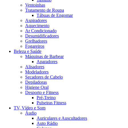
Ventoinhas
Tratamento de Roupa
Tábuas de Engomar
Aspiradores
Aquecimento
Ar Condicionado
Desumidificadores
Grelhadores
Fogareiros
Beleza e Saúde
Máquinas de Barbear
Aparadores
Alisadores
Modeladores
Secadores de Cabelo
Depiladoras
Higiene Oral
Desporto e Fitness
Pré-Treino
Pulseiras Fitness
TV, Vídeo e Som
Áudio
Auriculares e Auscultadores
Auto Rádio