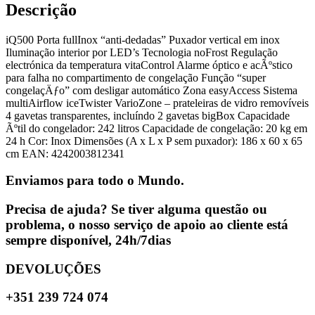
Descrição
iQ500 Porta fullInox “anti-dedadas” Puxador vertical em inox
Iluminação interior por LED’s Tecnologia noFrost Regulação
electrónica da temperatura vitaControl Alarme óptico e acÃºstico
para falha no compartimento de congelação Função “super
congelaçÄƒo” com desligar automático Zona easyAccess Sistema
multiAirflow iceTwister VarioZone – prateleiras de vidro removíveis
4 gavetas transparentes, incluíndo 2 gavetas bigBox Capacidade
Ãºtil do congelador: 242 litros Capacidade de congelação: 20 kg em
24 h Cor: Inox Dimensões (A x L x P sem puxador): 186 x 60 x 65
cm EAN: 4242003812341
Enviamos para todo o Mundo.
Precisa de ajuda? Se tiver alguma questão ou
problema, o nosso serviço de apoio ao cliente está
sempre disponível, 24h/7dias
DEVOLUÇÕES
+351 239 724 074