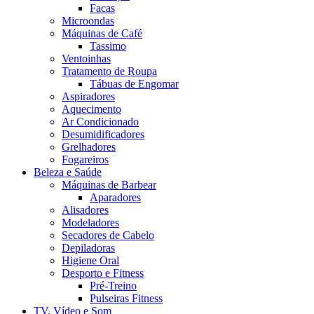
Facas
Microondas
Máquinas de Café
Tassimo
Ventoinhas
Tratamento de Roupa
Tábuas de Engomar
Aspiradores
Aquecimento
Ar Condicionado
Desumidificadores
Grelhadores
Fogareiros
Beleza e Saúde
Máquinas de Barbear
Aparadores
Alisadores
Modeladores
Secadores de Cabelo
Depiladoras
Higiene Oral
Desporto e Fitness
Pré-Treino
Pulseiras Fitness
TV, Vídeo e Som