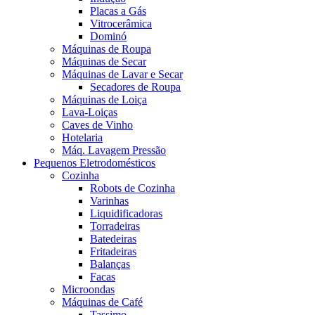
Placas a Gás
Vitrocerâmica
Dominó
Máquinas de Roupa
Máquinas de Secar
Máquinas de Lavar e Secar
Secadores de Roupa
Máquinas de Loiça
Lava-Loiças
Caves de Vinho
Hotelaria
Máq. Lavagem Pressão
Pequenos Eletrodomésticos
Cozinha
Robots de Cozinha
Varinhas
Liquidificadoras
Torradeiras
Batedeiras
Fritadeiras
Balanças
Facas
Microondas
Máquinas de Café
Tassimo