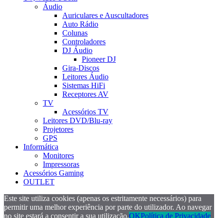
Áudio
Auriculares e Auscultadores
Auto Rádio
Colunas
Controladores
DJ Áudio
Pioneer DJ
Gira-Discos
Leitores Áudio
Sistemas HiFi
Receptores AV
TV
Acessórios TV
Leitores DVD/Blu-ray
Projetores
GPS
Informática
Monitores
Impressoras
Acessórios Gaming
OUTLET
Este site utiliza cookies (apenas os estritamente necessários) para
permitir uma melhor experiência por parte do utilizador. Ao navegar
no site estará a consentir a sua utilização.
OK
Política de Privacidade