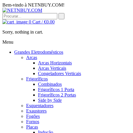
Bem-vindo à NETNBUY.COM!
0
Cart /
€
0.00
Sorry, nothing in cart.
Menu
Grandes Eletrodomésticos
Arcas
Arcas Horizontais
Arcas Verticais
Congeladores Verticais
Frigoríficos
Combinados
Frigoríficos 1 Porta
Frigoríficos 2 Portas
Side by Side
Esquentadores
Exaustores
Fogões
Fornos
Placas
Indução