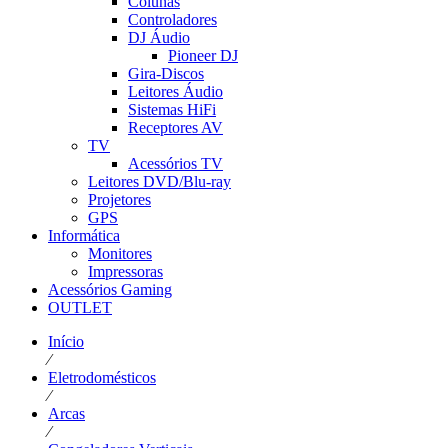
Colunas
Controladores
DJ Áudio
Pioneer DJ
Gira-Discos
Leitores Áudio
Sistemas HiFi
Receptores AV
TV
Acessórios TV
Leitores DVD/Blu-ray
Projetores
GPS
Informática
Monitores
Impressoras
Acessórios Gaming
OUTLET
Início
⁄
Eletrodomésticos
⁄
Arcas
⁄