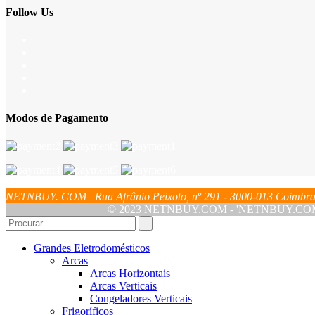
Follow Us
Modos de Pagamento
NETNBUY. COM | Rua Afrânio Peixoto, nº 291 - 3000-013 Coim
© 2023 NETNBUY.COM - 'NETNBUY.COM' é u
Grandes Eletrodomésticos
Arcas
Arcas Horizontais
Arcas Verticais
Congeladores Verticais
Frigoríficos