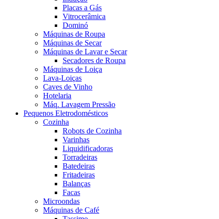
Placas a Gás
Vitrocerâmica
Dominó
Máquinas de Roupa
Máquinas de Secar
Máquinas de Lavar e Secar
Secadores de Roupa
Máquinas de Loiça
Lava-Loiças
Caves de Vinho
Hotelaria
Máq. Lavagem Pressão
Pequenos Eletrodomésticos
Cozinha
Robots de Cozinha
Varinhas
Liquidificadoras
Torradeiras
Batedeiras
Fritadeiras
Balanças
Facas
Microondas
Máquinas de Café
Tassimo