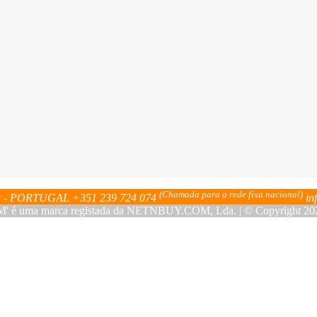
(Chamada para a rede fixa nacional)
bra - PORTUGAL
+351 239 724 074
in
ma marca registada da NETNBUY.COM, Lda. | © Copyright 2023