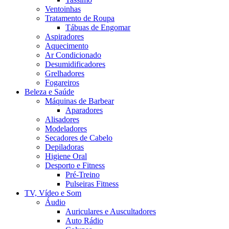
Ventoinhas
Tratamento de Roupa
Tábuas de Engomar
Aspiradores
Aquecimento
Ar Condicionado
Desumidificadores
Grelhadores
Fogareiros
Beleza e Saúde
Máquinas de Barbear
Aparadores
Alisadores
Modeladores
Secadores de Cabelo
Depiladoras
Higiene Oral
Desporto e Fitness
Pré-Treino
Pulseiras Fitness
TV, Vídeo e Som
Áudio
Auriculares e Auscultadores
Auto Rádio