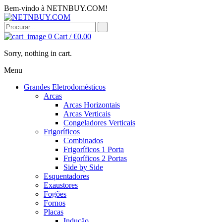
Bem-vindo à NETNBUY.COM!
0
Cart /
€
0.00
Sorry, nothing in cart.
Menu
Grandes Eletrodomésticos
Arcas
Arcas Horizontais
Arcas Verticais
Congeladores Verticais
Frigoríficos
Combinados
Frigoríficos 1 Porta
Frigoríficos 2 Portas
Side by Side
Esquentadores
Exaustores
Fogões
Fornos
Placas
Indução