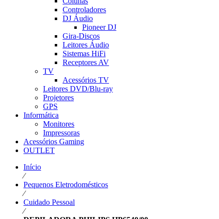
Colunas
Controladores
DJ Áudio
Pioneer DJ
Gira-Discos
Leitores Áudio
Sistemas HiFi
Receptores AV
TV
Acessórios TV
Leitores DVD/Blu-ray
Projetores
GPS
Informática
Monitores
Impressoras
Acessórios Gaming
OUTLET
Início
⁄
Pequenos Eletrodomésticos
⁄
Cuidado Pessoal
⁄