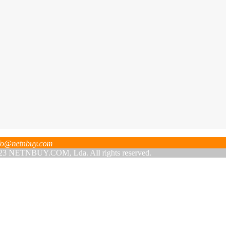
fo@netnbuy.com
 NETNBUY.COM, Lda. All rights reserved.