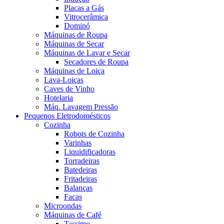
Placas a Gás
Vitrocerâmica
Dominó
Máquinas de Roupa
Máquinas de Secar
Máquinas de Lavar e Secar
Secadores de Roupa
Máquinas de Loiça
Lava-Loiças
Caves de Vinho
Hotelaria
Máq. Lavagem Pressão
Pequenos Eletrodomésticos
Cozinha
Robots de Cozinha
Varinhas
Liquidificadoras
Torradeiras
Batedeiras
Fritadeiras
Balanças
Facas
Microondas
Máquinas de Café
Tassimo