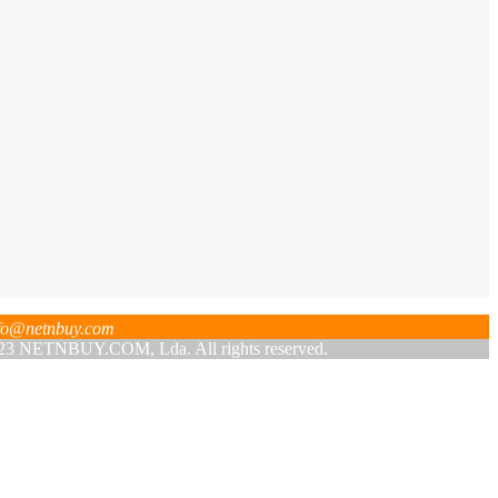
fo@netnbuy.com
 NETNBUY.COM, Lda. All rights reserved.