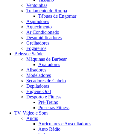
Ventoinhas
Tratamento de Roupa
Tábuas de Engomar
Aspiradores
Aquecimento
Ar Condicionado
Desumidificadores
Grelhadores
Fogareiros
Beleza e Saúde
Máquinas de Barbear
Aparadores
Alisadores
Modeladores
Secadores de Cabelo
Depiladoras
Higiene Oral
Desporto e Fitness
Pré-Treino
Pulseiras Fitness
TV, Vídeo e Som
Áudio
Auriculares e Auscultadores
Auto Rádio