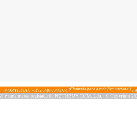
(Chamada para a rede fixa nacional)
bra - PORTUGAL
+351 239 724 074
in
ma marca registada da NETNBUY.COM, Lda. | © Copyright 2023