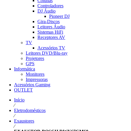
Colunas
Controladores
DJ Áudio
Pioneer DJ
Gira-Discos
Leitores Áudio
Sistemas HiFi
Receptores AV
TV
Acessórios TV
Leitores DVD/Blu-ray
Projetores
GPS
Informática
Monitores
Impressoras
Acessórios Gaming
OUTLET
Início
⁄
Eletrodomésticos
⁄
Exaustores
⁄