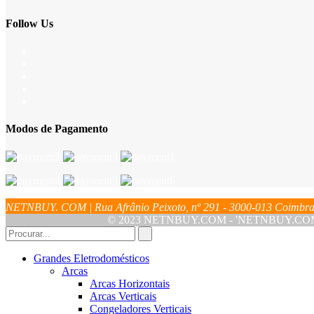
Follow Us
Modos de Pagamento
NETNBUY. COM | Rua Afrânio Peixoto, nº 291 - 3000-013 Coim
© 2023 NETNBUY.COM - 'NETNBUY.COM' é u
Grandes Eletrodomésticos
Arcas
Arcas Horizontais
Arcas Verticais
Congeladores Verticais