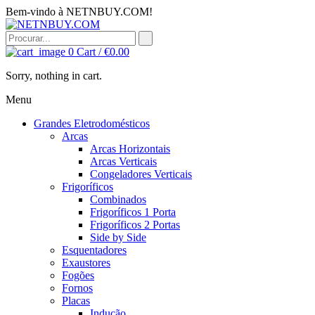
Bem-vindo à NETNBUY.COM!
0
Cart /
€
0.00
Sorry, nothing in cart.
Menu
Grandes Eletrodomésticos
Arcas
Arcas Horizontais
Arcas Verticais
Congeladores Verticais
Frigoríficos
Combinados
Frigoríficos 1 Porta
Frigoríficos 2 Portas
Side by Side
Esquentadores
Exaustores
Fogões
Fornos
Placas
Indução