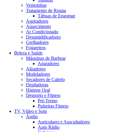
Ventoinhas
Tratamento de Roupa
Tábuas de Engomar
Aspiradores
Aquecimento
Ar Condicionado
Desumidificadores
Grelhadores
Fogareiros
Beleza e Saúde
Máquinas de Barbear
Aparadores
Alisadores
Modeladores
Secadores de Cabelo
Depiladoras
Higiene Oral
Desporto e Fitness
Pré-Treino
Pulseiras Fitness
TV, Vídeo e Som
Áudio
Auriculares e Auscultadores
Auto Rádio