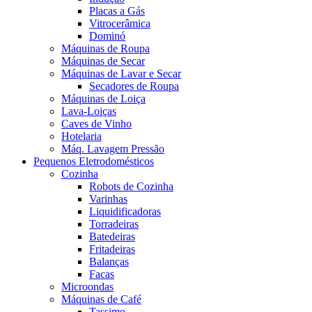
Placas a Gás
Vitrocerâmica
Dominó
Máquinas de Roupa
Máquinas de Secar
Máquinas de Lavar e Secar
Secadores de Roupa
Máquinas de Loiça
Lava-Loiças
Caves de Vinho
Hotelaria
Máq. Lavagem Pressão
Pequenos Eletrodomésticos
Cozinha
Robots de Cozinha
Varinhas
Liquidificadoras
Torradeiras
Batedeiras
Fritadeiras
Balanças
Facas
Microondas
Máquinas de Café
Tassimo