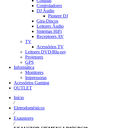
Colunas
Controladores
DJ Áudio
Pioneer DJ
Gira-Discos
Leitores Áudio
Sistemas HiFi
Receptores AV
TV
Acessórios TV
Leitores DVD/Blu-ray
Projetores
GPS
Informática
Monitores
Impressoras
Acessórios Gaming
OUTLET
Início
⁄
Eletrodomésticos
⁄
Exaustores
⁄