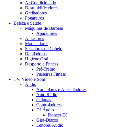
Ar Condicionado
Desumidificadores
Grelhadores
Fogareiros
Beleza e Saúde
Máquinas de Barbear
Aparadores
Alisadores
Modeladores
Secadores de Cabelo
Depiladoras
Higiene Oral
Desporto e Fitness
Pré-Treino
Pulseiras Fitness
TV, Vídeo e Som
Áudio
Auriculares e Auscultadores
Auto Rádio
Colunas
Controladores
DJ Áudio
Pioneer DJ
Gira-Discos
Leitores Áudio