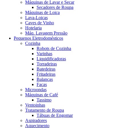
Máquinas de Lavar e Secar
Secadores de Roupa
Máquinas de Loiça
Lava-Loiças
Caves de Vinho
Hotelaria
Máq. Lavagem Pressão
Pequenos Eletrodomésticos
Cozinha
Robots de Cozinha
Varinhas
Liquidificadoras
Torradeiras
Batedeiras
Fritadeiras
Balanças
Facas
Microondas
Máquinas de Café
Tassimo
Ventoinhas
Tratamento de Roupa
Tábuas de Engomar
Aspiradores
Aquecimento