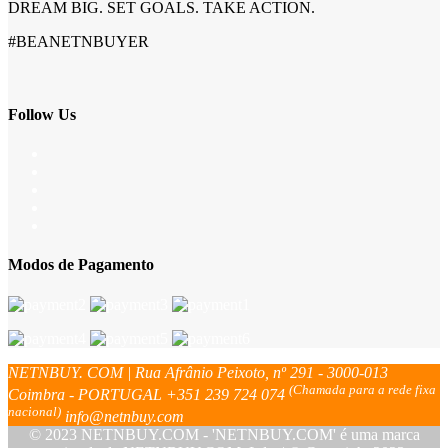
DREAM BIG. SET GOALS. TAKE ACTION.
#BEANETNBUYER
Follow Us
Modos de Pagamento
NETNBUY. COM | Rua Afrânio Peixoto, nº 291 - 3000-013
(Chamada para a rede fixa
Coimbra - PORTUGAL
+351 239 724 074
nacional)
info@netnbuy.com
© 2023 NETNBUY.COM - 'NETNBUY.COM' é uma marca