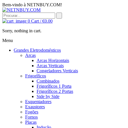
Bem-vindo à NETNBUY.COM!
0
Cart /
€
0.00
Sorry, nothing in cart.
Menu
Grandes Eletrodomésticos
Arcas
Arcas Horizontais
Arcas Verticais
Congeladores Verticais
Frigoríficos
Combinados
Frigoríficos 1 Porta
Frigoríficos 2 Portas
Side by Side
Esquentadores
Exaustores
Fogões
Fornos
Placas
Indução