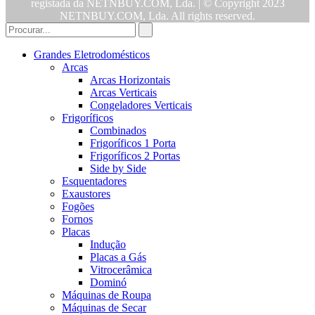
registada da NETNBUY.COM, Lda. | © Copyright 2023
NETNBUY.COM, Lda. All rights reserved.
Grandes Eletrodomésticos
Arcas
Arcas Horizontais
Arcas Verticais
Congeladores Verticais
Frigoríficos
Combinados
Frigoríficos 1 Porta
Frigoríficos 2 Portas
Side by Side
Esquentadores
Exaustores
Fogões
Fornos
Placas
Indução
Placas a Gás
Vitrocerâmica
Dominó
Máquinas de Roupa
Máquinas de Secar