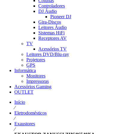
Colunas
Controladores
DJ Áudio
Pioneer DJ
Gira-Discos
Leitores Áudio
Sistemas HiFi
Receptores AV
TV
Acessórios TV
Leitores DVD/Blu-ray
Projetores
GPS
Informática
Monitores
Impressoras
Acessórios Gaming
OUTLET
Início
⁄
Eletrodomésticos
⁄
Exaustores
⁄