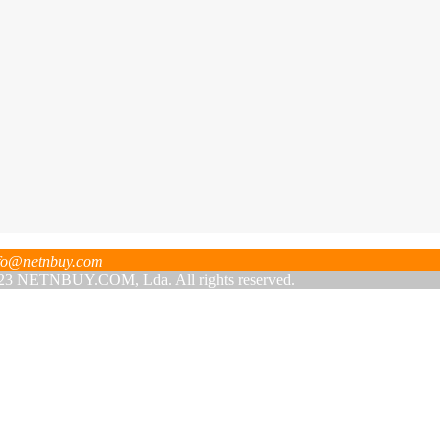
fo@netnbuy.com
 NETNBUY.COM, Lda. All rights reserved.