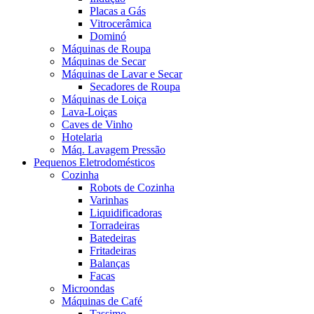
Placas a Gás
Vitrocerâmica
Dominó
Máquinas de Roupa
Máquinas de Secar
Máquinas de Lavar e Secar
Secadores de Roupa
Máquinas de Loiça
Lava-Loiças
Caves de Vinho
Hotelaria
Máq. Lavagem Pressão
Pequenos Eletrodomésticos
Cozinha
Robots de Cozinha
Varinhas
Liquidificadoras
Torradeiras
Batedeiras
Fritadeiras
Balanças
Facas
Microondas
Máquinas de Café
Tassimo