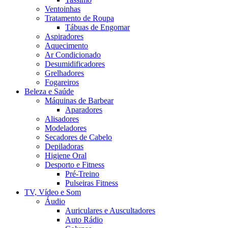
Ventoinhas
Tratamento de Roupa
Tábuas de Engomar
Aspiradores
Aquecimento
Ar Condicionado
Desumidificadores
Grelhadores
Fogareiros
Beleza e Saúde
Máquinas de Barbear
Aparadores
Alisadores
Modeladores
Secadores de Cabelo
Depiladoras
Higiene Oral
Desporto e Fitness
Pré-Treino
Pulseiras Fitness
TV, Vídeo e Som
Áudio
Auriculares e Auscultadores
Auto Rádio