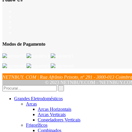
Modos de Pagamento
NETNBUY. COM | Rua Afrânio Peixoto, nº 291 - 3000-013 Coim
© 2023 NETNBUY.COM - 'NETNBUY.COM' é u
Grandes Eletrodomésticos
Arcas
Arcas Horizontais
Arcas Verticais
Congeladores Verticais
Frigoríficos
Combinados