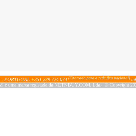
(Chamada para a rede fixa nacional)
bra - PORTUGAL
+351 239 724 074
in
ma marca registada da NETNBUY.COM, Lda. | © Copyright 2023