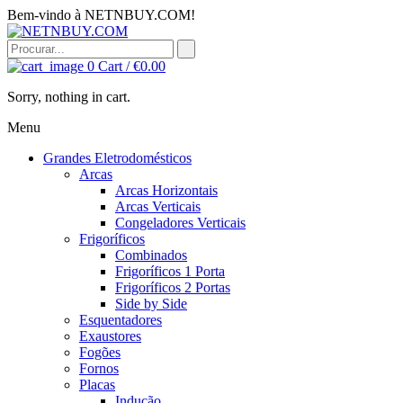
Bem-vindo à NETNBUY.COM!
0
Cart /
€
0.00
Sorry, nothing in cart.
Menu
Grandes Eletrodomésticos
Arcas
Arcas Horizontais
Arcas Verticais
Congeladores Verticais
Frigoríficos
Combinados
Frigoríficos 1 Porta
Frigoríficos 2 Portas
Side by Side
Esquentadores
Exaustores
Fogões
Fornos
Placas
Indução