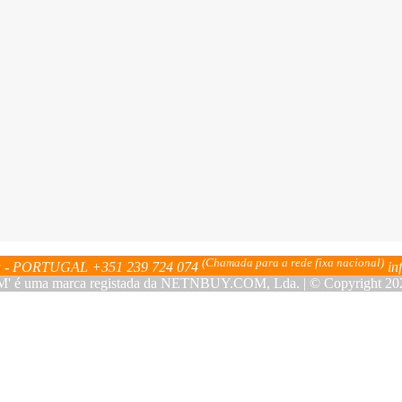
(Chamada para a rede fixa nacional)
bra - PORTUGAL
+351 239 724 074
in
ma marca registada da NETNBUY.COM, Lda. | © Copyright 2023