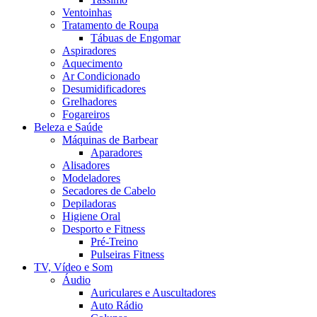
Ventoinhas
Tratamento de Roupa
Tábuas de Engomar
Aspiradores
Aquecimento
Ar Condicionado
Desumidificadores
Grelhadores
Fogareiros
Beleza e Saúde
Máquinas de Barbear
Aparadores
Alisadores
Modeladores
Secadores de Cabelo
Depiladoras
Higiene Oral
Desporto e Fitness
Pré-Treino
Pulseiras Fitness
TV, Vídeo e Som
Áudio
Auriculares e Auscultadores
Auto Rádio