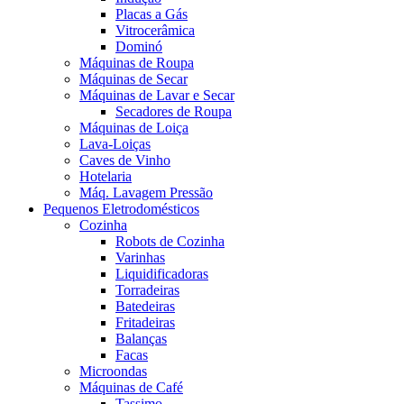
Placas a Gás
Vitrocerâmica
Dominó
Máquinas de Roupa
Máquinas de Secar
Máquinas de Lavar e Secar
Secadores de Roupa
Máquinas de Loiça
Lava-Loiças
Caves de Vinho
Hotelaria
Máq. Lavagem Pressão
Pequenos Eletrodomésticos
Cozinha
Robots de Cozinha
Varinhas
Liquidificadoras
Torradeiras
Batedeiras
Fritadeiras
Balanças
Facas
Microondas
Máquinas de Café
Tassimo