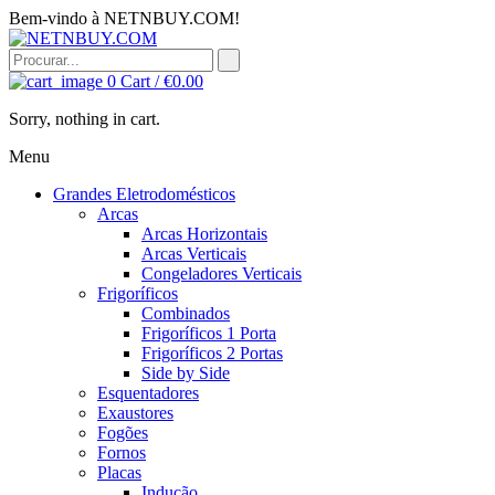
Bem-vindo à NETNBUY.COM!
0
Cart /
€
0.00
Sorry, nothing in cart.
Menu
Grandes Eletrodomésticos
Arcas
Arcas Horizontais
Arcas Verticais
Congeladores Verticais
Frigoríficos
Combinados
Frigoríficos 1 Porta
Frigoríficos 2 Portas
Side by Side
Esquentadores
Exaustores
Fogões
Fornos
Placas
Indução