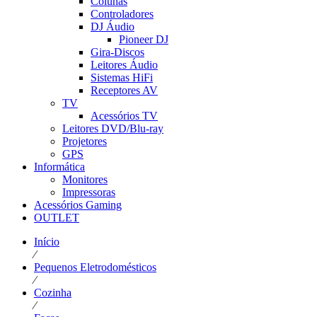
Colunas
Controladores
DJ Áudio
Pioneer DJ
Gira-Discos
Leitores Áudio
Sistemas HiFi
Receptores AV
TV
Acessórios TV
Leitores DVD/Blu-ray
Projetores
GPS
Informática
Monitores
Impressoras
Acessórios Gaming
OUTLET
Início
⁄
Pequenos Eletrodomésticos
⁄
Cozinha
⁄