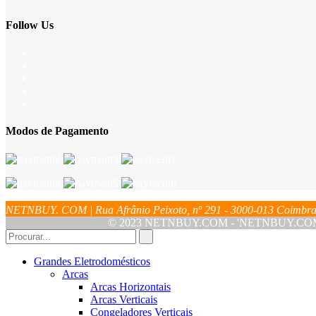
Follow Us
Modos de Pagamento
NETNBUY. COM | Rua Afrânio Peixoto, nº 291 - 3000-013 Coim
© 2023 NETNBUY.COM - 'NETNBUY.COM' é u
Grandes Eletrodomésticos
Arcas
Arcas Horizontais
Arcas Verticais
Congeladores Verticais