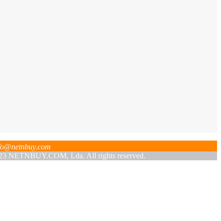
fo@netnbuy.com
 NETNBUY.COM, Lda. All rights reserved.