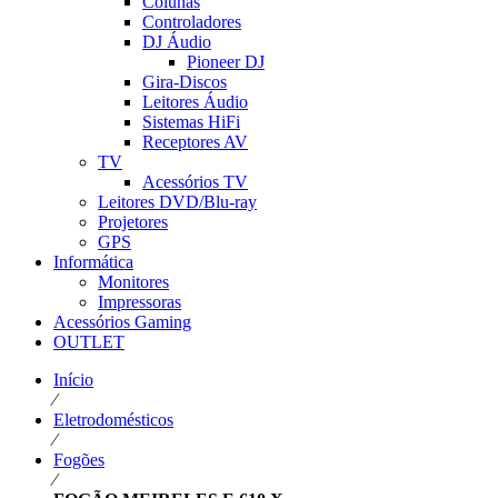
Colunas
Controladores
DJ Áudio
Pioneer DJ
Gira-Discos
Leitores Áudio
Sistemas HiFi
Receptores AV
TV
Acessórios TV
Leitores DVD/Blu-ray
Projetores
GPS
Informática
Monitores
Impressoras
Acessórios Gaming
OUTLET
Início
⁄
Eletrodomésticos
⁄
Fogões
⁄