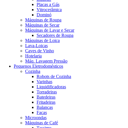
Placas a Gás
Vitrocerâmica
Dominó
Máquinas de Roupa
Máquinas de Secar
Máquinas de Lavar e Secar
Secadores de Roupa
Máquinas de Loiça
Lava-Loiças
Caves de Vinho
Hotelaria
Máq. Lavagem Pressão
Pequenos Eletrodomésticos
Cozinha
Robots de Cozinha
Varinhas
Liquidificadoras
Torradeiras
Batedeiras
Fritadeiras
Balanças
Facas
Microondas
Máquinas de Café
Tassimo