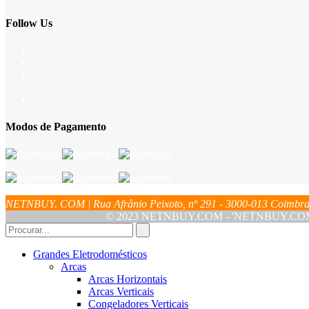
Follow Us
Modos de Pagamento
NETNBUY. COM | Rua Afrânio Peixoto, nº 291 - 3000-013 Coim
© 2023 NETNBUY.COM - 'NETNBUY.COM' é u
Grandes Eletrodomésticos
Arcas
Arcas Horizontais
Arcas Verticais
Congeladores Verticais