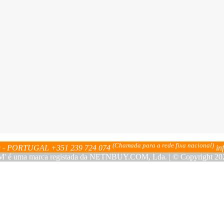
(Chamada para a rede fixa nacional)
bra - PORTUGAL
+351 239 724 074
in
ma marca registada da NETNBUY.COM, Lda. | © Copyright 2023