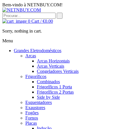
Bem-vindo à NETNBUY.COM!
0
Cart /
€
0.00
Sorry, nothing in cart.
Menu
Grandes Eletrodomésticos
Arcas
Arcas Horizontais
Arcas Verticais
Congeladores Verticais
Frigoríficos
Combinados
Frigoríficos 1 Porta
Frigoríficos 2 Portas
Side by Side
Esquentadores
Exaustores
Fogões
Fornos
Placas
Indução