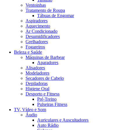
Ventoinhas
Tratamento de Roupa
Tábuas de Engomar
Aspiradores
Aquecimento
Ar Condicionado
Desumidificadores
Grelhadores
Fogareiros
Beleza e Saúde
Máquinas de Barbear
Aparadores
Alisadores
Modeladores
Secadores de Cabelo
Depiladoras
Higiene Oral
Desporto e Fitness
Pré-Treino
Pulseiras Fitness
TV, Vídeo e Som
Áudio
Auriculares e Auscultadores
Auto Rádio