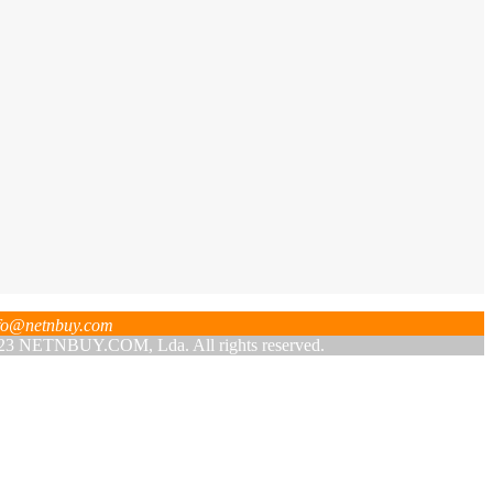
fo@netnbuy.com
 NETNBUY.COM, Lda. All rights reserved.