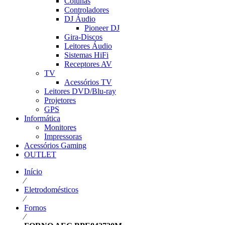
Colunas
Controladores
DJ Áudio
Pioneer DJ
Gira-Discos
Leitores Áudio
Sistemas HiFi
Receptores AV
TV
Acessórios TV
Leitores DVD/Blu-ray
Projetores
GPS
Informática
Monitores
Impressoras
Acessórios Gaming
OUTLET
Início
⁄
Eletrodomésticos
⁄
Fornos
⁄