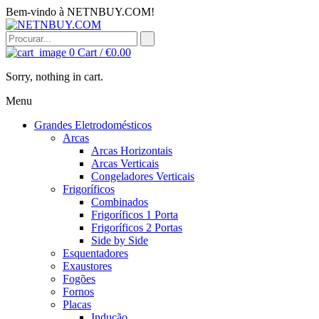
Bem-vindo à NETNBUY.COM!
0
Cart /
€
0.00
Sorry, nothing in cart.
Menu
Grandes Eletrodomésticos
Arcas
Arcas Horizontais
Arcas Verticais
Congeladores Verticais
Frigoríficos
Combinados
Frigoríficos 1 Porta
Frigoríficos 2 Portas
Side by Side
Esquentadores
Exaustores
Fogões
Fornos
Placas
Indução