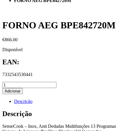
FORNO AEG BPE842720M
FORNO AEG BPE842720M
€
866.00
Disponível
EAN:
7332543530441
Adicionar
Descrição
Descrição
SenseCook – Inox, Anti Dedadas Multifunções 13 Programas