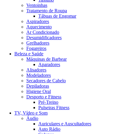
Ventoinhas
Tratamento de Roupa
Tábuas de Engomar
Aspiradores
Aquecimento
Ar Condicionado
Desumidificadores
Grelhadores
Fogareiros
Beleza e Saúde
Máquinas de Barbear
Aparadores
Alisadores
Modeladores
Secadores de Cabelo
Depiladoras
Higiene Oral
Desporto e Fitness
Pré-Treino
Pulseiras Fitness
TV, Vídeo e Som
Áudio
Auriculares e Auscultadores
Auto Rádio