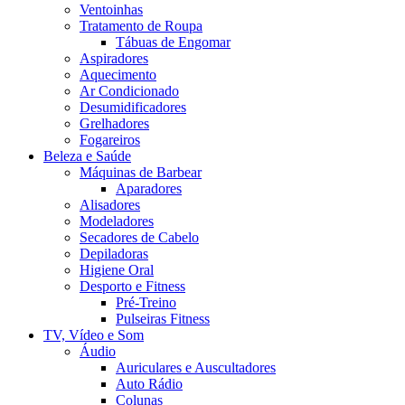
Ventoinhas
Tratamento de Roupa
Tábuas de Engomar
Aspiradores
Aquecimento
Ar Condicionado
Desumidificadores
Grelhadores
Fogareiros
Beleza e Saúde
Máquinas de Barbear
Aparadores
Alisadores
Modeladores
Secadores de Cabelo
Depiladoras
Higiene Oral
Desporto e Fitness
Pré-Treino
Pulseiras Fitness
TV, Vídeo e Som
Áudio
Auriculares e Auscultadores
Auto Rádio
Colunas