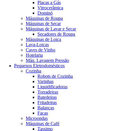
Placas a Gás
Vitrocerâmica
Dominó
Máquinas de Roupa
Máquinas de Secar
Máquinas de Lavar e Secar
Secadores de Roupa
Máquinas de Loiça
Lava-Loiças
Caves de Vinho
Hotelaria
Máq. Lavagem Pressão
Pequenos Eletrodomésticos
Cozinha
Robots de Cozinha
Varinhas
Liquidificadoras
Torradeiras
Batedeiras
Fritadeiras
Balanças
Facas
Microondas
Máquinas de Café
Tassimo