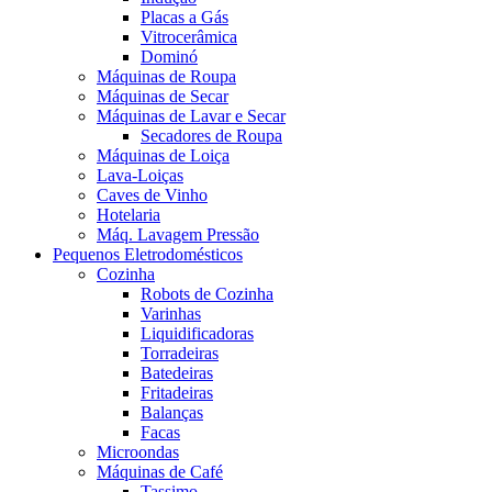
Placas a Gás
Vitrocerâmica
Dominó
Máquinas de Roupa
Máquinas de Secar
Máquinas de Lavar e Secar
Secadores de Roupa
Máquinas de Loiça
Lava-Loiças
Caves de Vinho
Hotelaria
Máq. Lavagem Pressão
Pequenos Eletrodomésticos
Cozinha
Robots de Cozinha
Varinhas
Liquidificadoras
Torradeiras
Batedeiras
Fritadeiras
Balanças
Facas
Microondas
Máquinas de Café
Tassimo