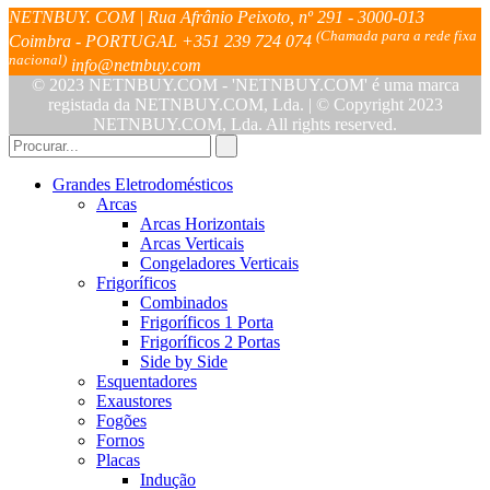
NETNBUY. COM | Rua Afrânio Peixoto, nº 291 - 3000-013
(Chamada para a rede fixa
Coimbra - PORTUGAL
+351 239 724 074
nacional)
info@netnbuy.com
© 2023 NETNBUY.COM - 'NETNBUY.COM' é uma marca
registada da NETNBUY.COM, Lda. | © Copyright 2023
NETNBUY.COM, Lda. All rights reserved.
Grandes Eletrodomésticos
Arcas
Arcas Horizontais
Arcas Verticais
Congeladores Verticais
Frigoríficos
Combinados
Frigoríficos 1 Porta
Frigoríficos 2 Portas
Side by Side
Esquentadores
Exaustores
Fogões
Fornos
Placas
Indução