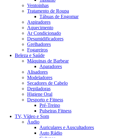
Ventoinhas
Tratamento de Roupa
Tábuas de Engomar
Aspiradores
Aquecimento
Ar Condicionado
Desumidificadores
Grelhadores
Fogareiros
Beleza e Saúde
Máquinas de Barbear
Aparadores
Alisadores
Modeladores
Secadores de Cabelo
Depiladoras
Higiene Oral
Desporto e Fitness
Pré-Treino
Pulseiras Fitness
TV, Vídeo e Som
Áudio
Auriculares e Auscultadores
Auto Rádio