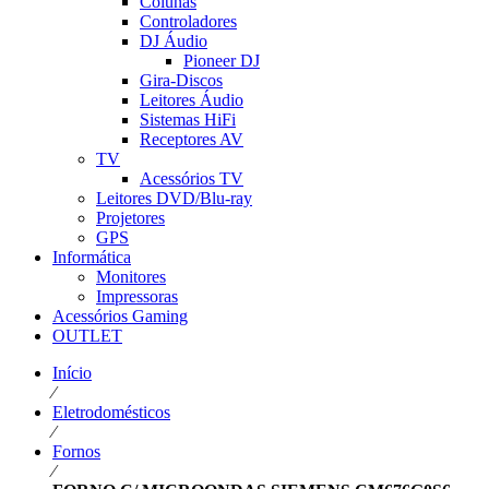
Colunas
Controladores
DJ Áudio
Pioneer DJ
Gira-Discos
Leitores Áudio
Sistemas HiFi
Receptores AV
TV
Acessórios TV
Leitores DVD/Blu-ray
Projetores
GPS
Informática
Monitores
Impressoras
Acessórios Gaming
OUTLET
Início
⁄
Eletrodomésticos
⁄
Fornos
⁄