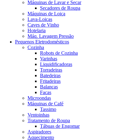
Máquinas de Lavar e Secar
Secadores de Roupa
Máquinas de Loiça
Lava-Loiças
Caves de Vinho
Hotelaria
Máq. Lavagem Pressão
Pequenos Eletrodomésticos
Cozinha
Robots de Cozinha
Varinhas
Liquidificadoras
Torradeiras
Batedeiras
Fritadeiras
Balanças
Facas
Microondas
Máquinas de Café
Tassimo
Ventoinhas
Tratamento de Roupa
Tábuas de Engomar
Aspiradores
Aquecimento