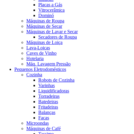
Placas a Gás
Vitrocerâmica
Dominó
Máquinas de Roupa
Máquinas de Secar
Máquinas de Lavar e Secar
Secadores de Roupa
Máquinas de Loiça
Lava-Loiças
Caves de Vinho
Hotelaria
Máq. Lavagem Pressão
Pequenos Eletrodomésticos
Cozinha
Robots de Cozinha
Varinhas
Liquidificadoras
Torradeiras
Batedeiras
Fritadeiras
Balanças
Facas
Microondas
Máquinas de Café
Tassimo