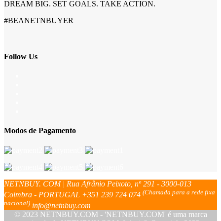
DREAM BIG. SET GOALS. TAKE ACTION.
#BEANETNBUYER
Follow Us
Modos de Pagamento
NETNBUY. COM | Rua Afrânio Peixoto, nº 291 - 3000-013
(Chamada para a rede fixa
Coimbra - PORTUGAL
+351 239 724 074
nacional)
info@netnbuy.com
© 2023 NETNBUY.COM - 'NETNBUY.COM' é uma marca