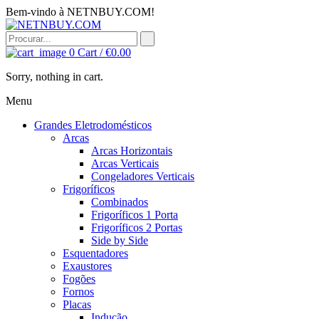
Bem-vindo à NETNBUY.COM!
0
Cart /
€
0.00
Sorry, nothing in cart.
Menu
Grandes Eletrodomésticos
Arcas
Arcas Horizontais
Arcas Verticais
Congeladores Verticais
Frigoríficos
Combinados
Frigoríficos 1 Porta
Frigoríficos 2 Portas
Side by Side
Esquentadores
Exaustores
Fogões
Fornos
Placas
Indução