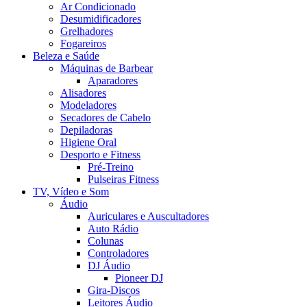
Ar Condicionado
Desumidificadores
Grelhadores
Fogareiros
Beleza e Saúde
Máquinas de Barbear
Aparadores
Alisadores
Modeladores
Secadores de Cabelo
Depiladoras
Higiene Oral
Desporto e Fitness
Pré-Treino
Pulseiras Fitness
TV, Vídeo e Som
Áudio
Auriculares e Auscultadores
Auto Rádio
Colunas
Controladores
DJ Áudio
Pioneer DJ
Gira-Discos
Leitores Áudio