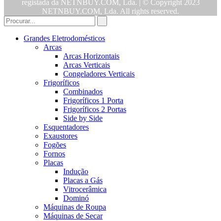
registada da NETNBUY.COM, Lda. | © Copyright 2023
NETNBUY.COM, Lda. All rights reserved.
Grandes Eletrodomésticos
Arcas
Arcas Horizontais
Arcas Verticais
Congeladores Verticais
Frigoríficos
Combinados
Frigoríficos 1 Porta
Frigoríficos 2 Portas
Side by Side
Esquentadores
Exaustores
Fogões
Fornos
Placas
Indução
Placas a Gás
Vitrocerâmica
Dominó
Máquinas de Roupa
Máquinas de Secar