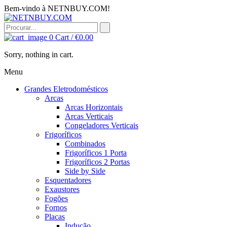
Bem-vindo à NETNBUY.COM!
0
Cart /
€
0.00
Sorry, nothing in cart.
Menu
Grandes Eletrodomésticos
Arcas
Arcas Horizontais
Arcas Verticais
Congeladores Verticais
Frigoríficos
Combinados
Frigoríficos 1 Porta
Frigoríficos 2 Portas
Side by Side
Esquentadores
Exaustores
Fogões
Fornos
Placas
Indução