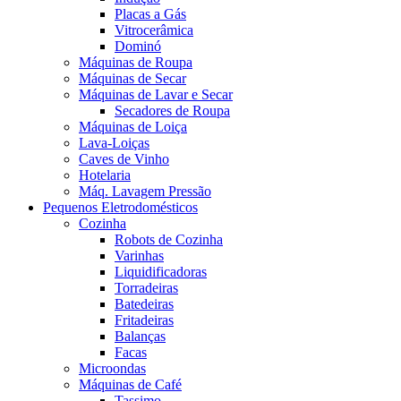
Placas a Gás
Vitrocerâmica
Dominó
Máquinas de Roupa
Máquinas de Secar
Máquinas de Lavar e Secar
Secadores de Roupa
Máquinas de Loiça
Lava-Loiças
Caves de Vinho
Hotelaria
Máq. Lavagem Pressão
Pequenos Eletrodomésticos
Cozinha
Robots de Cozinha
Varinhas
Liquidificadoras
Torradeiras
Batedeiras
Fritadeiras
Balanças
Facas
Microondas
Máquinas de Café
Tassimo