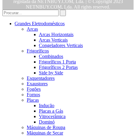
registada da NETNBUY.COM, Lda. | © Copyright 2023
NETNBUY.COM, Lda. All rights reserved.
Grandes Eletrodomésticos
Arcas
Arcas Horizontais
Arcas Verticais
Congeladores Verticais
Frigoríficos
Combinados
Frigoríficos 1 Porta
Frigoríficos 2 Portas
Side by Side
Esquentadores
Exaustores
Fogões
Fornos
Placas
Indução
Placas a Gás
Vitrocerâmica
Dominó
Máquinas de Roupa
Máquinas de Secar