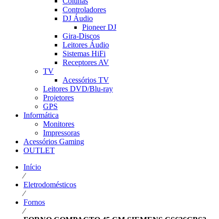
Colunas
Controladores
DJ Áudio
Pioneer DJ
Gira-Discos
Leitores Áudio
Sistemas HiFi
Receptores AV
TV
Acessórios TV
Leitores DVD/Blu-ray
Projetores
GPS
Informática
Monitores
Impressoras
Acessórios Gaming
OUTLET
Início
⁄
Eletrodomésticos
⁄
Fornos
⁄