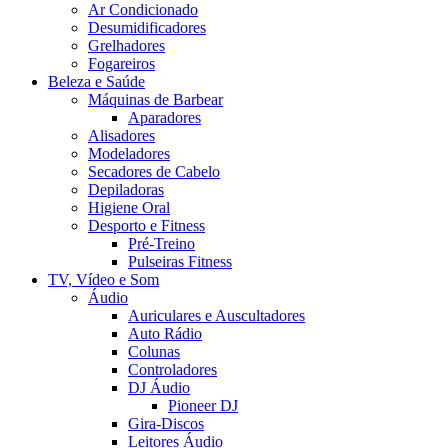
Ar Condicionado
Desumidificadores
Grelhadores
Fogareiros
Beleza e Saúde
Máquinas de Barbear
Aparadores
Alisadores
Modeladores
Secadores de Cabelo
Depiladoras
Higiene Oral
Desporto e Fitness
Pré-Treino
Pulseiras Fitness
TV, Vídeo e Som
Áudio
Auriculares e Auscultadores
Auto Rádio
Colunas
Controladores
DJ Áudio
Pioneer DJ
Gira-Discos
Leitores Áudio