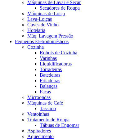
Máquinas de Lavar e Secar
Secadores de Roupa
Máquinas de Loiça
Lava-Loiças
Caves de Vinho
Hotelaria
Máq. Lavagem Pressão
Pequenos Eletrodomésticos
Cozinha
Robots de Cozinha
Varinhas
Liquidificadoras
Torradeiras
Batedeiras
Fritadeiras
Balanças
Facas
Microondas
Máquinas de Café
Tassimo
Ventoinhas
Tratamento de Roupa
Tábuas de Engomar
Aspiradores
Aquecimento