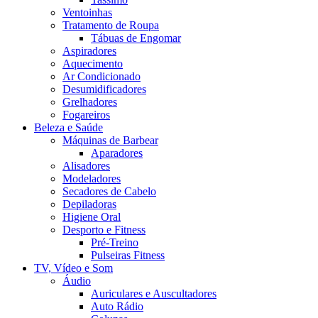
Ventoinhas
Tratamento de Roupa
Tábuas de Engomar
Aspiradores
Aquecimento
Ar Condicionado
Desumidificadores
Grelhadores
Fogareiros
Beleza e Saúde
Máquinas de Barbear
Aparadores
Alisadores
Modeladores
Secadores de Cabelo
Depiladoras
Higiene Oral
Desporto e Fitness
Pré-Treino
Pulseiras Fitness
TV, Vídeo e Som
Áudio
Auriculares e Auscultadores
Auto Rádio