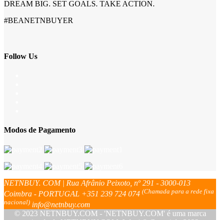
DREAM BIG. SET GOALS. TAKE ACTION.
#BEANETNBUYER
Follow Us
Modos de Pagamento
NETNBUY. COM | Rua Afrânio Peixoto, nº 291 - 3000-013
(Chamada para a rede fixa
Coimbra - PORTUGAL
+351 239 724 074
nacional)
info@netnbuy.com
© 2023 NETNBUY.COM - 'NETNBUY.COM' é uma marca