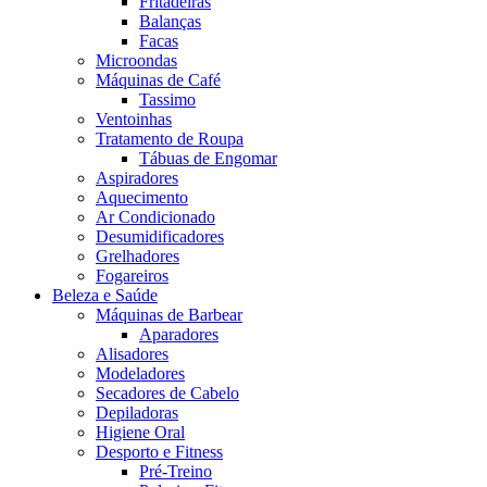
Fritadeiras
Balanças
Facas
Microondas
Máquinas de Café
Tassimo
Ventoinhas
Tratamento de Roupa
Tábuas de Engomar
Aspiradores
Aquecimento
Ar Condicionado
Desumidificadores
Grelhadores
Fogareiros
Beleza e Saúde
Máquinas de Barbear
Aparadores
Alisadores
Modeladores
Secadores de Cabelo
Depiladoras
Higiene Oral
Desporto e Fitness
Pré-Treino