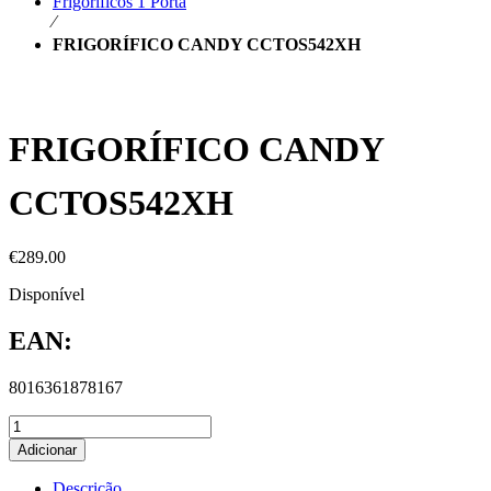
Frigoríficos 1 Porta
⁄
FRIGORÍFICO CANDY CCTOS542XH
FRIGORÍFICO CANDY
CCTOS542XH
€
289.00
Disponível
EAN:
8016361878167
Adicionar
Descrição