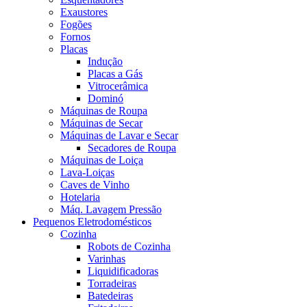
Exaustores
Fogões
Fornos
Placas
Indução
Placas a Gás
Vitrocerâmica
Dominó
Máquinas de Roupa
Máquinas de Secar
Máquinas de Lavar e Secar
Secadores de Roupa
Máquinas de Loiça
Lava-Loiças
Caves de Vinho
Hotelaria
Máq. Lavagem Pressão
Pequenos Eletrodomésticos
Cozinha
Robots de Cozinha
Varinhas
Liquidificadoras
Torradeiras
Batedeiras