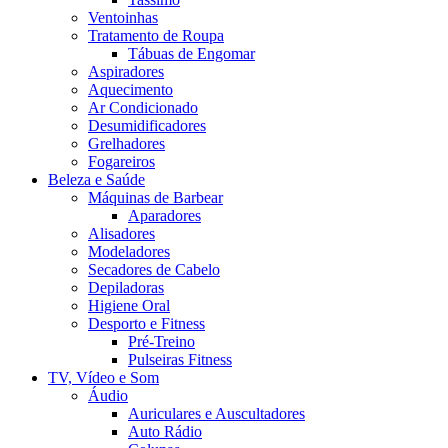
Ventoinhas
Tratamento de Roupa
Tábuas de Engomar
Aspiradores
Aquecimento
Ar Condicionado
Desumidificadores
Grelhadores
Fogareiros
Beleza e Saúde
Máquinas de Barbear
Aparadores
Alisadores
Modeladores
Secadores de Cabelo
Depiladoras
Higiene Oral
Desporto e Fitness
Pré-Treino
Pulseiras Fitness
TV, Vídeo e Som
Áudio
Auriculares e Auscultadores
Auto Rádio