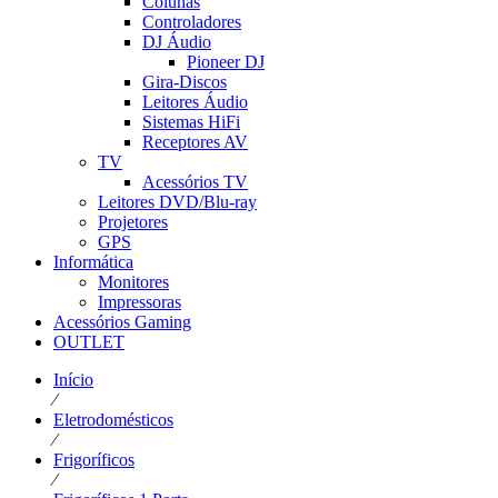
Colunas
Controladores
DJ Áudio
Pioneer DJ
Gira-Discos
Leitores Áudio
Sistemas HiFi
Receptores AV
TV
Acessórios TV
Leitores DVD/Blu-ray
Projetores
GPS
Informática
Monitores
Impressoras
Acessórios Gaming
OUTLET
Início
⁄
Eletrodomésticos
⁄
Frigoríficos
⁄