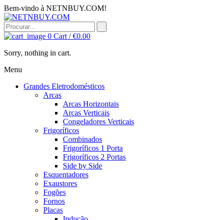
Bem-vindo à NETNBUY.COM!
0
Cart /
€
0.00
Sorry, nothing in cart.
Menu
Grandes Eletrodomésticos
Arcas
Arcas Horizontais
Arcas Verticais
Congeladores Verticais
Frigoríficos
Combinados
Frigoríficos 1 Porta
Frigoríficos 2 Portas
Side by Side
Esquentadores
Exaustores
Fogões
Fornos
Placas
Indução