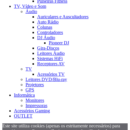
Pulseiras Fitness
TV, Vídeo e Som
Áudio
Auriculares e Auscultadores
Auto Rádio
Colunas
Controladores
DJ Áudio
Pioneer DJ
Gira-Discos
Leitores Áudio
Sistemas HiFi
Receptores AV
TV
Acessórios TV
Leitores DVD/Blu-ray
Projetores
GPS
Informática
Monitores
Impressoras
Acessórios Gaming
OUTLET
Este site utiliza cookies (apenas os estritamente necessários) para