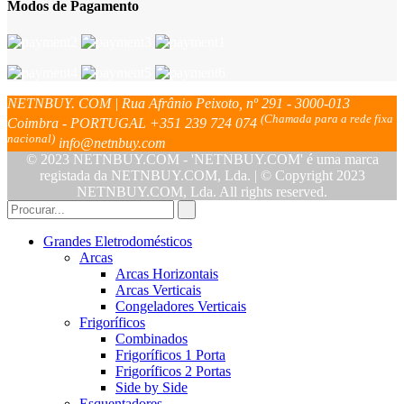
Modos de Pagamento
NETNBUY. COM | Rua Afrânio Peixoto, nº 291 - 3000-013
(Chamada para a rede fixa
Coimbra - PORTUGAL
+351 239 724 074
nacional)
info@netnbuy.com
© 2023 NETNBUY.COM - 'NETNBUY.COM' é uma marca
registada da NETNBUY.COM, Lda. | © Copyright 2023
NETNBUY.COM, Lda. All rights reserved.
Grandes Eletrodomésticos
Arcas
Arcas Horizontais
Arcas Verticais
Congeladores Verticais
Frigoríficos
Combinados
Frigoríficos 1 Porta
Frigoríficos 2 Portas
Side by Side
Esquentadores