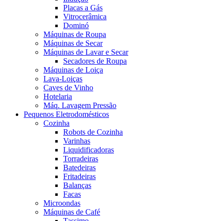
Placas a Gás
Vitrocerâmica
Dominó
Máquinas de Roupa
Máquinas de Secar
Máquinas de Lavar e Secar
Secadores de Roupa
Máquinas de Loiça
Lava-Loiças
Caves de Vinho
Hotelaria
Máq. Lavagem Pressão
Pequenos Eletrodomésticos
Cozinha
Robots de Cozinha
Varinhas
Liquidificadoras
Torradeiras
Batedeiras
Fritadeiras
Balanças
Facas
Microondas
Máquinas de Café
Tassimo