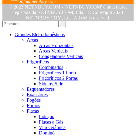
info@netnbuy.com
© 2023 NETNBUY.COM - 'NETNBUY.COM' é uma marca
registada da NETNBUY.COM, Lda. | © Copyright 2023
NETNBUY.COM, Lda. All rights reserved.
Grandes Eletrodomésticos
Arcas
Arcas Horizontais
Arcas Verticais
Congeladores Verticais
Frigoríficos
Combinados
Frigoríficos 1 Porta
Frigoríficos 2 Portas
Side by Side
Esquentadores
Exaustores
Fogões
Fornos
Placas
Indução
Placas a Gás
Vitrocerâmica
Dominó