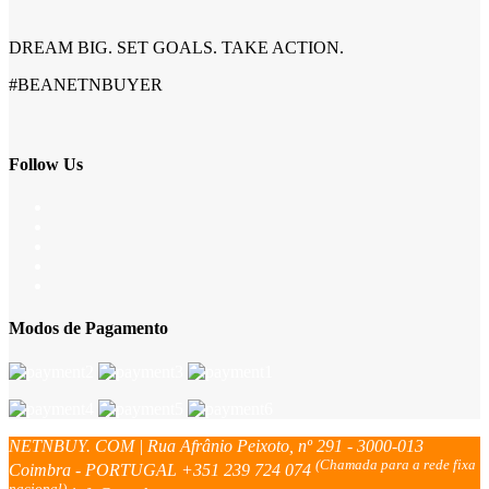
DREAM BIG. SET GOALS. TAKE ACTION.
#BEANETNBUYER
Follow Us
Modos de Pagamento
NETNBUY. COM | Rua Afrânio Peixoto, nº 291 - 3000-013
(Chamada para a rede fixa
Coimbra - PORTUGAL
+351 239 724 074
nacional)