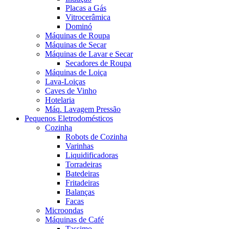
Placas a Gás
Vitrocerâmica
Dominó
Máquinas de Roupa
Máquinas de Secar
Máquinas de Lavar e Secar
Secadores de Roupa
Máquinas de Loiça
Lava-Loiças
Caves de Vinho
Hotelaria
Máq. Lavagem Pressão
Pequenos Eletrodomésticos
Cozinha
Robots de Cozinha
Varinhas
Liquidificadoras
Torradeiras
Batedeiras
Fritadeiras
Balanças
Facas
Microondas
Máquinas de Café
Tassimo