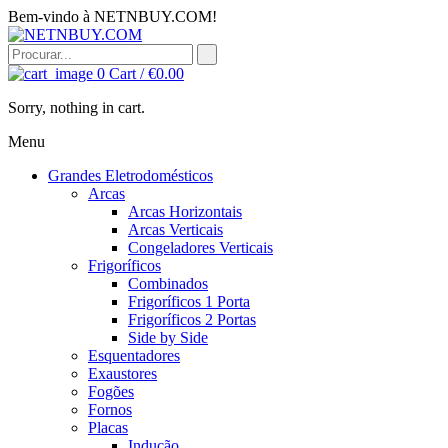
Bem-vindo à NETNBUY.COM!
0
Cart /
€
0.00
Sorry, nothing in cart.
Menu
Grandes Eletrodomésticos
Arcas
Arcas Horizontais
Arcas Verticais
Congeladores Verticais
Frigoríficos
Combinados
Frigoríficos 1 Porta
Frigoríficos 2 Portas
Side by Side
Esquentadores
Exaustores
Fogões
Fornos
Placas
Indução