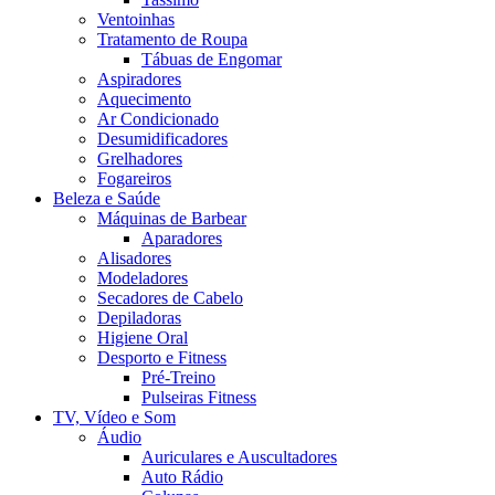
Ventoinhas
Tratamento de Roupa
Tábuas de Engomar
Aspiradores
Aquecimento
Ar Condicionado
Desumidificadores
Grelhadores
Fogareiros
Beleza e Saúde
Máquinas de Barbear
Aparadores
Alisadores
Modeladores
Secadores de Cabelo
Depiladoras
Higiene Oral
Desporto e Fitness
Pré-Treino
Pulseiras Fitness
TV, Vídeo e Som
Áudio
Auriculares e Auscultadores
Auto Rádio