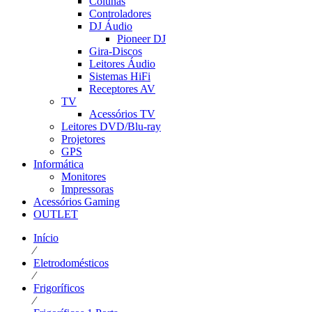
Colunas
Controladores
DJ Áudio
Pioneer DJ
Gira-Discos
Leitores Áudio
Sistemas HiFi
Receptores AV
TV
Acessórios TV
Leitores DVD/Blu-ray
Projetores
GPS
Informática
Monitores
Impressoras
Acessórios Gaming
OUTLET
Início
⁄
Eletrodomésticos
⁄
Frigoríficos
⁄