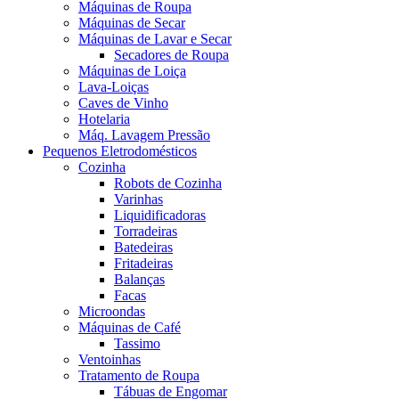
Máquinas de Roupa
Máquinas de Secar
Máquinas de Lavar e Secar
Secadores de Roupa
Máquinas de Loiça
Lava-Loiças
Caves de Vinho
Hotelaria
Máq. Lavagem Pressão
Pequenos Eletrodomésticos
Cozinha
Robots de Cozinha
Varinhas
Liquidificadoras
Torradeiras
Batedeiras
Fritadeiras
Balanças
Facas
Microondas
Máquinas de Café
Tassimo
Ventoinhas
Tratamento de Roupa
Tábuas de Engomar