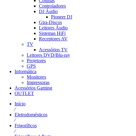
Colunas
Controladores
DJ Áudio
Pioneer DJ
Gira-Discos
Leitores Áudio
Sistemas HiFi
Receptores AV
TV
Acessórios TV
Leitores DVD/Blu-ray
Projetores
GPS
Informática
Monitores
Impressoras
Acessórios Gaming
OUTLET
Início
⁄
Eletrodomésticos
⁄
Frigoríficos
⁄