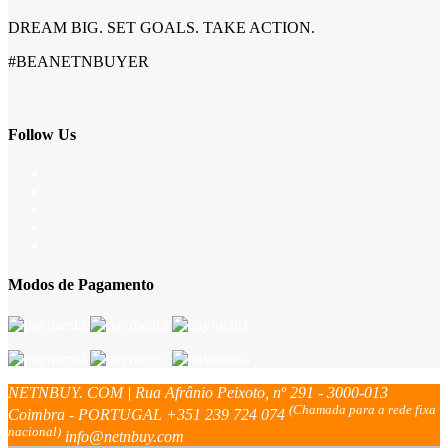
DREAM BIG. SET GOALS. TAKE ACTION.
#BEANETNBUYER
Follow Us
Modos de Pagamento
NETNBUY. COM | Rua Afrânio Peixoto, nº 291 - 3000-013
(Chamada para a rede fixa
Coimbra - PORTUGAL
+351 239 724 074
nacional)
info@netnbuy.com