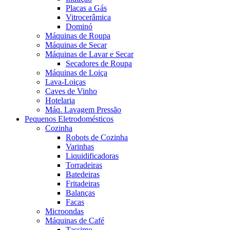
Placas a Gás
Vitrocerâmica
Dominó
Máquinas de Roupa
Máquinas de Secar
Máquinas de Lavar e Secar
Secadores de Roupa
Máquinas de Loiça
Lava-Loiças
Caves de Vinho
Hotelaria
Máq. Lavagem Pressão
Pequenos Eletrodomésticos
Cozinha
Robots de Cozinha
Varinhas
Liquidificadoras
Torradeiras
Batedeiras
Fritadeiras
Balanças
Facas
Microondas
Máquinas de Café
Tassimo