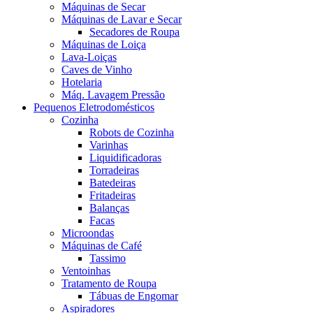
Máquinas de Secar
Máquinas de Lavar e Secar
Secadores de Roupa
Máquinas de Loiça
Lava-Loiças
Caves de Vinho
Hotelaria
Máq. Lavagem Pressão
Pequenos Eletrodomésticos
Cozinha
Robots de Cozinha
Varinhas
Liquidificadoras
Torradeiras
Batedeiras
Fritadeiras
Balanças
Facas
Microondas
Máquinas de Café
Tassimo
Ventoinhas
Tratamento de Roupa
Tábuas de Engomar
Aspiradores