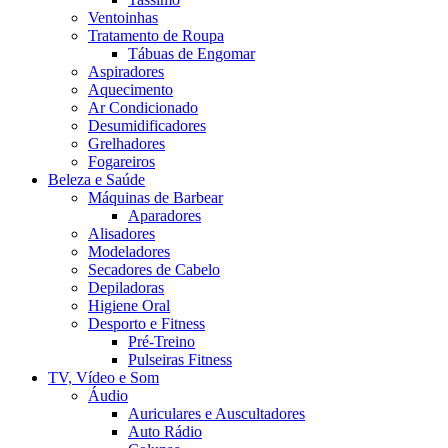
Ventoinhas
Tratamento de Roupa
Tábuas de Engomar
Aspiradores
Aquecimento
Ar Condicionado
Desumidificadores
Grelhadores
Fogareiros
Beleza e Saúde
Máquinas de Barbear
Aparadores
Alisadores
Modeladores
Secadores de Cabelo
Depiladoras
Higiene Oral
Desporto e Fitness
Pré-Treino
Pulseiras Fitness
TV, Vídeo e Som
Áudio
Auriculares e Auscultadores
Auto Rádio