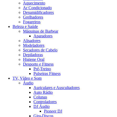
Aquecimento
Ar Condicionado
Desumidificadores
Grelhadores
Fogareiros
Beleza e Saúde
Máquinas de Barbear
Aparadores
Alisadores
Modeladores
Secadores de Cabelo
Depiladoras
Higiene Oral
Desporto e Fitness
Pré-Treino
Pulseiras Fitness
TV, Vídeo e Som
Áudio
Auriculares e Auscultadores
Auto Rádio
Colunas
Controladores
DJ Áudio
Pioneer DJ
Gira-Discos