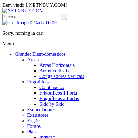
Bem-vindo à NETNBUY.COM!
0
Cart /
€
0.00
Sorry, nothing in cart.
Menu
Grandes Eletrodomésticos
Arcas
Arcas Horizontais
Arcas Verticais
Congeladores Verticais
Frigoríficos
Combinados
Frigoríficos 1 Porta
Frigoríficos 2 Portas
Side by Side
Esquentadores
Exaustores
Fogões
Fornos
Placas
Indução