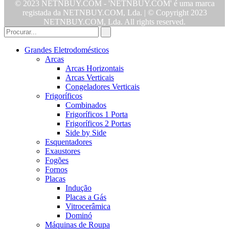
© 2023 NETNBUY.COM - 'NETNBUY.COM' é uma marca
registada da NETNBUY.COM, Lda. | © Copyright 2023
NETNBUY.COM, Lda. All rights reserved.
Grandes Eletrodomésticos
Arcas
Arcas Horizontais
Arcas Verticais
Congeladores Verticais
Frigoríficos
Combinados
Frigoríficos 1 Porta
Frigoríficos 2 Portas
Side by Side
Esquentadores
Exaustores
Fogões
Fornos
Placas
Indução
Placas a Gás
Vitrocerâmica
Dominó
Máquinas de Roupa