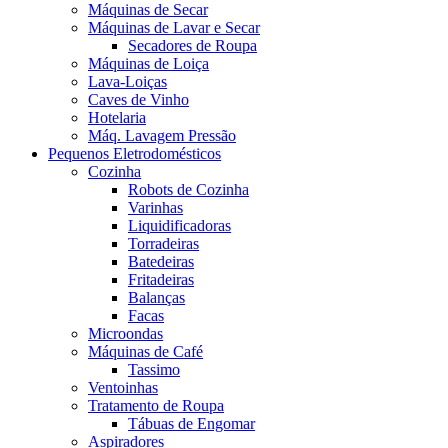
Máquinas de Secar
Máquinas de Lavar e Secar
Secadores de Roupa
Máquinas de Loiça
Lava-Loiças
Caves de Vinho
Hotelaria
Máq. Lavagem Pressão
Pequenos Eletrodomésticos
Cozinha
Robots de Cozinha
Varinhas
Liquidificadoras
Torradeiras
Batedeiras
Fritadeiras
Balanças
Facas
Microondas
Máquinas de Café
Tassimo
Ventoinhas
Tratamento de Roupa
Tábuas de Engomar
Aspiradores