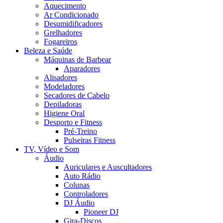
Aquecimento
Ar Condicionado
Desumidificadores
Grelhadores
Fogareiros
Beleza e Saúde
Máquinas de Barbear
Aparadores
Alisadores
Modeladores
Secadores de Cabelo
Depiladoras
Higiene Oral
Desporto e Fitness
Pré-Treino
Pulseiras Fitness
TV, Vídeo e Som
Áudio
Auriculares e Auscultadores
Auto Rádio
Colunas
Controladores
DJ Áudio
Pioneer DJ
Gira-Discos