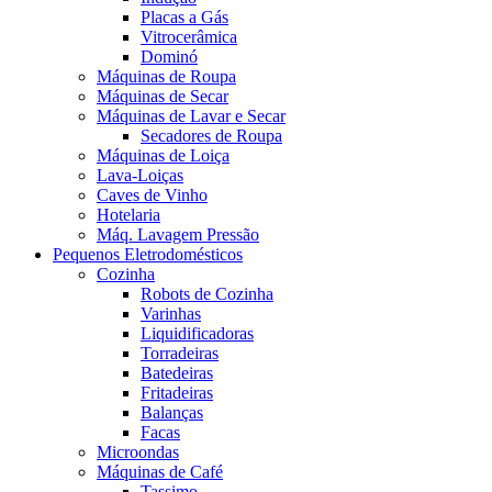
Placas a Gás
Vitrocerâmica
Dominó
Máquinas de Roupa
Máquinas de Secar
Máquinas de Lavar e Secar
Secadores de Roupa
Máquinas de Loiça
Lava-Loiças
Caves de Vinho
Hotelaria
Máq. Lavagem Pressão
Pequenos Eletrodomésticos
Cozinha
Robots de Cozinha
Varinhas
Liquidificadoras
Torradeiras
Batedeiras
Fritadeiras
Balanças
Facas
Microondas
Máquinas de Café
Tassimo