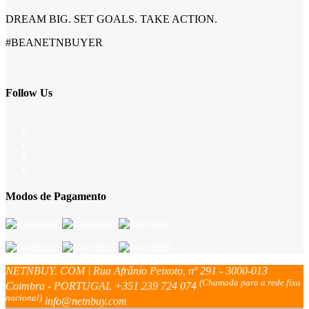
DREAM BIG. SET GOALS. TAKE ACTION.
#BEANETNBUYER
Follow Us
Modos de Pagamento
NETNBUY. COM | Rua Afrânio Peixoto, nº 291 - 3000-013
(Chamada para a rede fixa
Coimbra - PORTUGAL
+351 239 724 074
nacional)
info@netnbuy.com