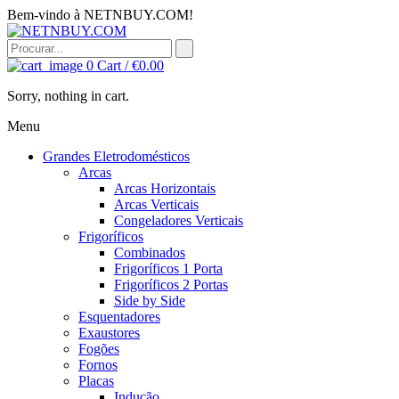
Bem-vindo à NETNBUY.COM!
0
Cart /
€
0.00
Sorry, nothing in cart.
Menu
Grandes Eletrodomésticos
Arcas
Arcas Horizontais
Arcas Verticais
Congeladores Verticais
Frigoríficos
Combinados
Frigoríficos 1 Porta
Frigoríficos 2 Portas
Side by Side
Esquentadores
Exaustores
Fogões
Fornos
Placas
Indução