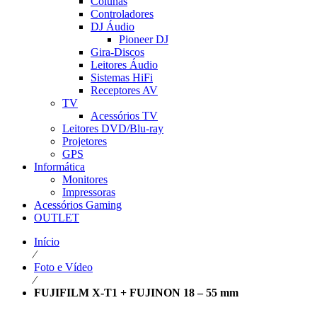
Colunas
Controladores
DJ Áudio
Pioneer DJ
Gira-Discos
Leitores Áudio
Sistemas HiFi
Receptores AV
TV
Acessórios TV
Leitores DVD/Blu-ray
Projetores
GPS
Informática
Monitores
Impressoras
Acessórios Gaming
OUTLET
Início
⁄
Foto e Vídeo
⁄
FUJIFILM X-T1 + FUJINON 18 – 55 mm