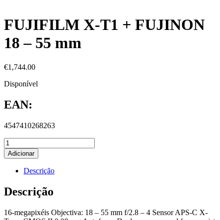
FUJIFILM X-T1 + FUJINON
18 – 55 mm
€
1,744.00
Disponível
EAN:
4547410268263
Adicionar
Descrição
Descrição
16-megapixéis Objectiva: 18 – 55 mm f/2.8 – 4 Sensor APS-C X-