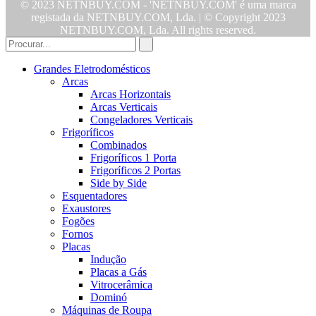
© 2023 NETNBUY.COM - 'NETNBUY.COM' é uma marca
registada da NETNBUY.COM, Lda. | © Copyright 2023
NETNBUY.COM, Lda. All rights reserved.
Grandes Eletrodomésticos
Arcas
Arcas Horizontais
Arcas Verticais
Congeladores Verticais
Frigoríficos
Combinados
Frigoríficos 1 Porta
Frigoríficos 2 Portas
Side by Side
Esquentadores
Exaustores
Fogões
Fornos
Placas
Indução
Placas a Gás
Vitrocerâmica
Dominó
Máquinas de Roupa