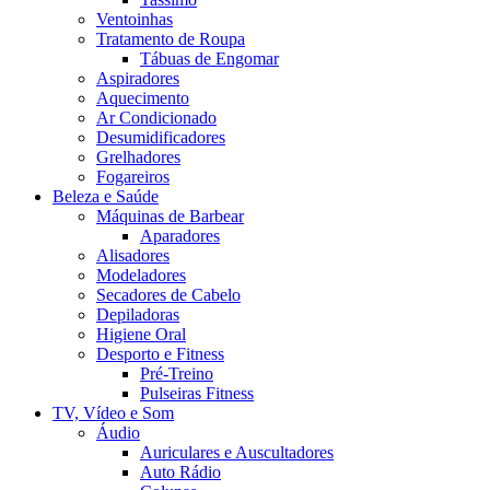
Ventoinhas
Tratamento de Roupa
Tábuas de Engomar
Aspiradores
Aquecimento
Ar Condicionado
Desumidificadores
Grelhadores
Fogareiros
Beleza e Saúde
Máquinas de Barbear
Aparadores
Alisadores
Modeladores
Secadores de Cabelo
Depiladoras
Higiene Oral
Desporto e Fitness
Pré-Treino
Pulseiras Fitness
TV, Vídeo e Som
Áudio
Auriculares e Auscultadores
Auto Rádio