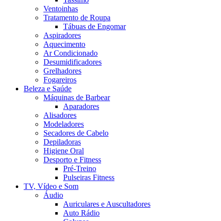
Ventoinhas
Tratamento de Roupa
Tábuas de Engomar
Aspiradores
Aquecimento
Ar Condicionado
Desumidificadores
Grelhadores
Fogareiros
Beleza e Saúde
Máquinas de Barbear
Aparadores
Alisadores
Modeladores
Secadores de Cabelo
Depiladoras
Higiene Oral
Desporto e Fitness
Pré-Treino
Pulseiras Fitness
TV, Vídeo e Som
Áudio
Auriculares e Auscultadores
Auto Rádio