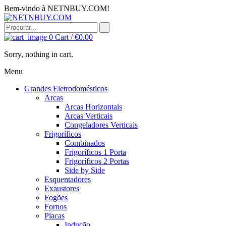
Bem-vindo à NETNBUY.COM!
0
Cart /
€
0.00
Sorry, nothing in cart.
Menu
Grandes Eletrodomésticos
Arcas
Arcas Horizontais
Arcas Verticais
Congeladores Verticais
Frigoríficos
Combinados
Frigoríficos 1 Porta
Frigoríficos 2 Portas
Side by Side
Esquentadores
Exaustores
Fogões
Fornos
Placas
Indução