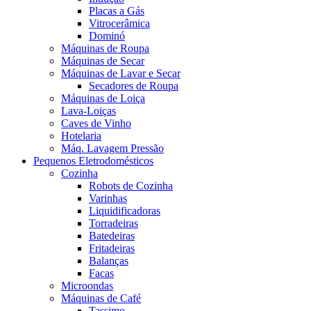
Placas a Gás
Vitrocerâmica
Dominó
Máquinas de Roupa
Máquinas de Secar
Máquinas de Lavar e Secar
Secadores de Roupa
Máquinas de Loiça
Lava-Loiças
Caves de Vinho
Hotelaria
Máq. Lavagem Pressão
Pequenos Eletrodomésticos
Cozinha
Robots de Cozinha
Varinhas
Liquidificadoras
Torradeiras
Batedeiras
Fritadeiras
Balanças
Facas
Microondas
Máquinas de Café
Tassimo