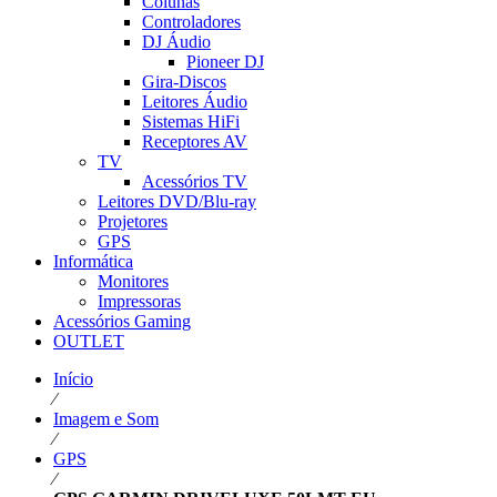
Colunas
Controladores
DJ Áudio
Pioneer DJ
Gira-Discos
Leitores Áudio
Sistemas HiFi
Receptores AV
TV
Acessórios TV
Leitores DVD/Blu-ray
Projetores
GPS
Informática
Monitores
Impressoras
Acessórios Gaming
OUTLET
Início
⁄
Imagem e Som
⁄
GPS
⁄