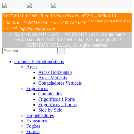
NETNBUY. COM | Rua Afrânio Peixoto, nº 291 - 3000-013
(Chamada para a rede fixa
Coimbra - PORTUGAL
+351 239 724 074
nacional)
info@netnbuy.com
© 2023 NETNBUY.COM - 'NETNBUY.COM' é uma marca
registada da NETNBUY.COM, Lda. | © Copyright 2023
NETNBUY.COM, Lda. All rights reserved.
Grandes Eletrodomésticos
Arcas
Arcas Horizontais
Arcas Verticais
Congeladores Verticais
Frigoríficos
Combinados
Frigoríficos 1 Porta
Frigoríficos 2 Portas
Side by Side
Esquentadores
Exaustores
Fogões
Fornos