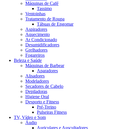
Máquinas de Café
Tassimo
Ventoinhas
Tratamento de Roupa
Tábuas de Engomar
Aspiradores
Aquecimento
Ar Condicionado
Desumidificadores
Grelhadores
Fogareiros
Beleza e Saúde
Máquinas de Barbear
Aparadores
Alisadores
Modeladores
Secadores de Cabelo
Depiladoras
Higiene Oral
Desporto e Fitness
Pré-Treino
Pulseiras Fitness
TV, Vídeo e Som
Áudio
Auriculares e Auscultadores