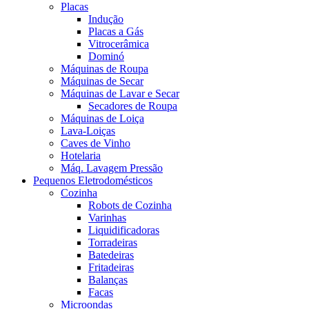
Placas
Indução
Placas a Gás
Vitrocerâmica
Dominó
Máquinas de Roupa
Máquinas de Secar
Máquinas de Lavar e Secar
Secadores de Roupa
Máquinas de Loiça
Lava-Loiças
Caves de Vinho
Hotelaria
Máq. Lavagem Pressão
Pequenos Eletrodomésticos
Cozinha
Robots de Cozinha
Varinhas
Liquidificadoras
Torradeiras
Batedeiras
Fritadeiras
Balanças
Facas
Microondas