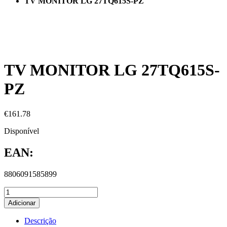
TV MONITOR LG 27TQ615S-PZ
TV MONITOR LG 27TQ615S-
PZ
€
161.78
Disponível
EAN:
8806091585899
Adicionar
Descrição