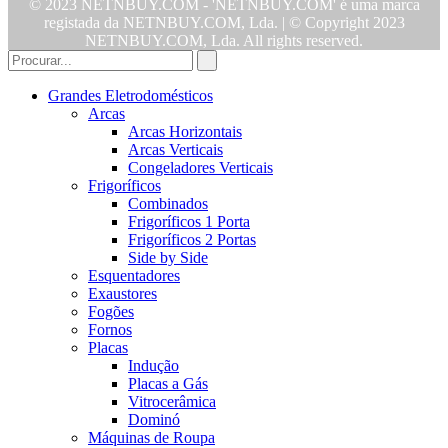
© 2023 NETNBUY.COM - 'NETNBUY.COM' é uma marca
registada da NETNBUY.COM, Lda. | © Copyright 2023
NETNBUY.COM, Lda. All rights reserved.
Grandes Eletrodomésticos
Arcas
Arcas Horizontais
Arcas Verticais
Congeladores Verticais
Frigoríficos
Combinados
Frigoríficos 1 Porta
Frigoríficos 2 Portas
Side by Side
Esquentadores
Exaustores
Fogões
Fornos
Placas
Indução
Placas a Gás
Vitrocerâmica
Dominó
Máquinas de Roupa