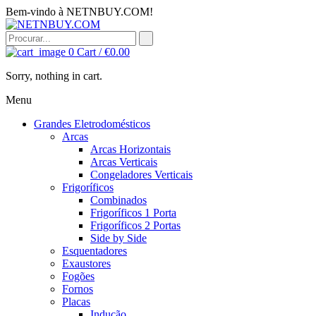
Bem-vindo à NETNBUY.COM!
0
Cart /
€
0.00
Sorry, nothing in cart.
Menu
Grandes Eletrodomésticos
Arcas
Arcas Horizontais
Arcas Verticais
Congeladores Verticais
Frigoríficos
Combinados
Frigoríficos 1 Porta
Frigoríficos 2 Portas
Side by Side
Esquentadores
Exaustores
Fogões
Fornos
Placas
Indução