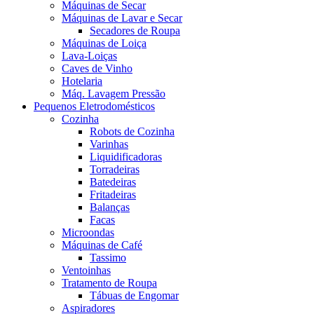
Máquinas de Secar
Máquinas de Lavar e Secar
Secadores de Roupa
Máquinas de Loiça
Lava-Loiças
Caves de Vinho
Hotelaria
Máq. Lavagem Pressão
Pequenos Eletrodomésticos
Cozinha
Robots de Cozinha
Varinhas
Liquidificadoras
Torradeiras
Batedeiras
Fritadeiras
Balanças
Facas
Microondas
Máquinas de Café
Tassimo
Ventoinhas
Tratamento de Roupa
Tábuas de Engomar
Aspiradores