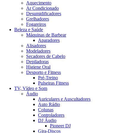
Aquecimento
Ar Condicionado
Desumidificadores
Grelhadores
Fogareiros
Beleza e Saúde
Máquinas de Barbear
Aparadores
Alisadores
Modeladores
Secadores de Cabelo
Depiladoras
Higiene Oral
Desporto e Fitness
Pré-Treino
Pulseiras Fitness
TV, Vídeo e Som
Áudio
Auriculares e Auscultadores
Auto Rádio
Colunas
Controladores
DJ Áudio
Pioneer DJ
Gira-Discos