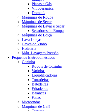
Placas a Gás
Vitrocerâmica
Dominó
Máquinas de Roupa
Máquinas de Secar
Máquinas de Lavar e Secar
Secadores de Roupa
Máquinas de Loiça
Lava-Loiças
Caves de Vinho
Hotelaria
Máq. Lavagem Pressão
Pequenos Eletrodomésticos
Cozinha
Robots de Cozinha
Varinhas
Liquidificadoras
Torradeiras
Batedeiras
Fritadeiras
Balanças
Facas
Microondas
Máquinas de Café
Tassimo