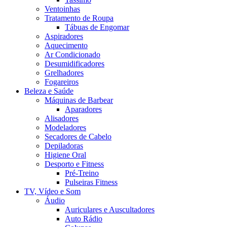
Ventoinhas
Tratamento de Roupa
Tábuas de Engomar
Aspiradores
Aquecimento
Ar Condicionado
Desumidificadores
Grelhadores
Fogareiros
Beleza e Saúde
Máquinas de Barbear
Aparadores
Alisadores
Modeladores
Secadores de Cabelo
Depiladoras
Higiene Oral
Desporto e Fitness
Pré-Treino
Pulseiras Fitness
TV, Vídeo e Som
Áudio
Auriculares e Auscultadores
Auto Rádio