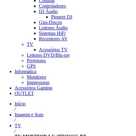
Colunas
Controladores
DJ Áudio
Pioneer DJ
Gira-Discos
Leitores Áudio
Sistemas HiFi
Receptores AV
TV
Acessórios TV
Leitores DVD/Blu-ray
Projetores
GPS
Informática
Monitores
Impressoras
Acessórios Gaming
OUTLET
Início
⁄
Imagem e Som
⁄
TV
⁄