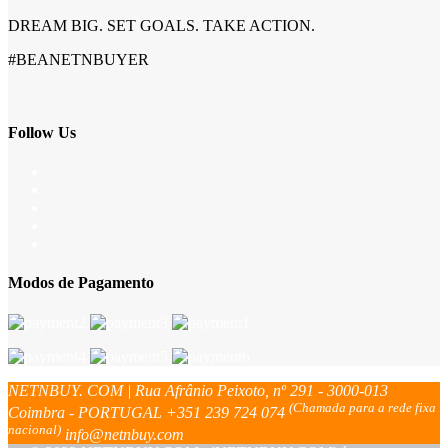
DREAM BIG. SET GOALS. TAKE ACTION.
#BEANETNBUYER
Follow Us
Modos de Pagamento
NETNBUY. COM | Rua Afrânio Peixoto, nº 291 - 3000-013
(Chamada para a rede fixa
Coimbra - PORTUGAL
+351 239 724 074
nacional)
info@netnbuy.com