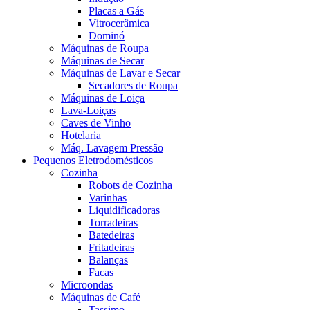
Placas a Gás
Vitrocerâmica
Dominó
Máquinas de Roupa
Máquinas de Secar
Máquinas de Lavar e Secar
Secadores de Roupa
Máquinas de Loiça
Lava-Loiças
Caves de Vinho
Hotelaria
Máq. Lavagem Pressão
Pequenos Eletrodomésticos
Cozinha
Robots de Cozinha
Varinhas
Liquidificadoras
Torradeiras
Batedeiras
Fritadeiras
Balanças
Facas
Microondas
Máquinas de Café
Tassimo