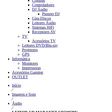
Colunas
Controladores
DJ Áudio
Pioneer DJ
Gira-Discos
Leitores Áudio
Sistemas HiFi
Receptores AV
TV
Acessórios TV
Leitores DVD/Blu-ray
Projetores
GPS
Informática
Monitores
Impressoras
Acessórios Gaming
OUTLET
Início
⁄
Imagem e Som
⁄
Áudio
⁄