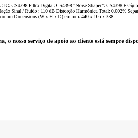
IC: CS4398 Filtro Digital: CS4398 “Noise Shaper”: CS4398 Estági
elação Sinal / Ruído : 110 dB Distorção Harmónica Total: 0.002% 
aximum Dimensions (W x H x D) em mm: 440 x 105 x 338
, o nosso serviço de apoio ao cliente está sempre dispo