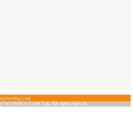
fo@netnbuy.com
 NETNBUY.COM, Lda. All rights reserved.