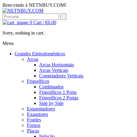
Bem-vindo à NETNBUY.COM!
0
Cart /
€
0.00
Sorry, nothing in cart.
Menu
Grandes Eletrodomésticos
Arcas
Arcas Horizontais
Arcas Verticais
Congeladores Verticais
Frigoríficos
Combinados
Frigoríficos 1 Porta
Frigoríficos 2 Portas
Side by Side
Esquentadores
Exaustores
Fogões
Fornos
Placas
Indução