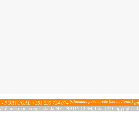
(Chamada para a rede fixa nacional)
bra - PORTUGAL
+351 239 724 074
in
ma marca registada da NETNBUY.COM, Lda. | © Copyright 2023