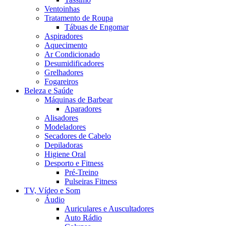
Ventoinhas
Tratamento de Roupa
Tábuas de Engomar
Aspiradores
Aquecimento
Ar Condicionado
Desumidificadores
Grelhadores
Fogareiros
Beleza e Saúde
Máquinas de Barbear
Aparadores
Alisadores
Modeladores
Secadores de Cabelo
Depiladoras
Higiene Oral
Desporto e Fitness
Pré-Treino
Pulseiras Fitness
TV, Vídeo e Som
Áudio
Auriculares e Auscultadores
Auto Rádio