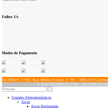
Follow Us
Modos de Pagamento
NETNBUY. COM | Rua Afrânio Peixoto, nº 291 - 3000-013 Coim
© 2023 NETNBUY.COM - 'NETNBUY.COM' é u
Grandes Eletrodomésticos
Arcas
Arcas Horizontais